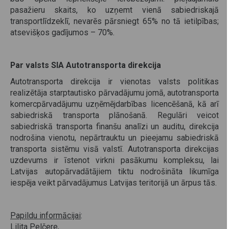
pasažieru skaits, ko uzņemt vienā sabiedriskajā
transportlīdzeklī, nevarēs pārsniegt 65% no tā ietilpības;
atsevišķos gadījumos – 70%.
Par valsts SIA Autotransporta direkcija
Autotransporta direkcija ir vienotas valsts politikas
realizētāja starptautisko pārvadājumu jomā, autotransporta
komercpārvadājumu uzņēmējdarbības licencēšanā, kā arī
sabiedriskā transporta plānošanā. Regulāri veicot
sabiedriskā transporta finanšu analīzi un auditu, direkcija
nodrošina vienotu, nepārtrauktu un pieejamu sabiedriskā
transporta sistēmu visā valstī. Autotransporta direkcijas
uzdevums ir īstenot virkni pasākumu kompleksu, lai
Latvijas autopārvadātājiem tiktu nodrošināta likumīga
iespēja veikt pārvadājumus Latvijas teritorijā un ārpus tās.
Papildu informācijai
:
Lilita Pelčere,