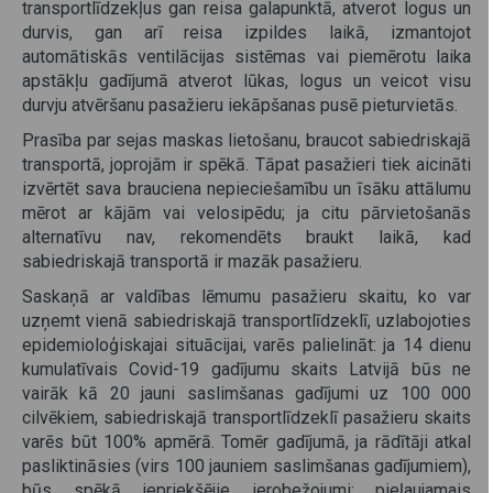
transportlīdzekļus gan reisa galapunktā, atverot logus un
durvis, gan arī reisa izpildes laikā, izmantojot
automātiskās ventilācijas sistēmas vai piemērotu laika
apstākļu gadījumā atverot lūkas, logus un veicot visu
durvju atvēršanu pasažieru iekāpšanas pusē pieturvietās.
Prasība par sejas maskas lietošanu, braucot sabiedriskajā
transportā, joprojām ir spēkā. Tāpat pasažieri tiek aicināti
izvērtēt sava brauciena nepieciešamību un īsāku attālumu
mērot ar kājām vai velosipēdu; ja citu pārvietošanās
alternatīvu nav, rekomendēts braukt laikā, kad
sabiedriskajā transportā ir mazāk pasažieru.
Saskaņā ar valdības lēmumu pasažieru skaitu, ko var
uzņemt vienā sabiedriskajā transportlīdzeklī, uzlabojoties
epidemioloģiskajai situācijai, varēs palielināt: ja 14 dienu
kumulatīvais Covid-19 gadījumu skaits Latvijā būs ne
vairāk kā 20 jauni saslimšanas gadījumi uz 100 000
cilvēkiem, sabiedriskajā transportlīdzeklī pasažieru skaits
varēs būt 100% apmērā. Tomēr gadījumā, ja rādītāji atkal
pasliktināsies (virs 100 jauniem saslimšanas gadījumiem),
būs spēkā iepriekšējie ierobežojumi: pieļaujamais