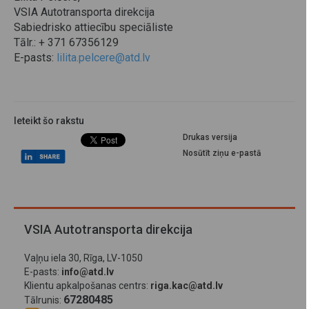
VSIA Autotransporta direkcija
Sabiedrisko attiecību speciāliste
Tālr.: + 371 67356129
E-pasts:
lilita.pelcere@atd.lv
Ieteikt šo rakstu
Drukas versija
Nosūtīt ziņu e-pastā
VSIA Autotransporta direkcija
Vaļņu iela 30, Rīga, LV-1050
E-pasts:
info@atd.lv
Klientu apkalpošanas centrs:
riga.kac@atd.lv
67280485
Tālrunis: