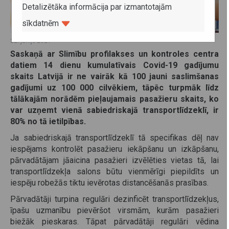
Detalizētāka informācija par izmantotajām
sīkdatnēm
22. jūnijs 2021
Saskaņā ar Slimību profilakses un kontroles centra
datiem 14 dienu kumulatīvais Covid-19 gadījumu
skaits Latvijā ir ne vairāk kā 100 jauni saslimšanas
gadījumi uz 100 000 cilvēkiem, tāpēc turpmāk līdz
tālākajām norādēm pieļaujamais pasažieru skaits, ko
var uzņemt vienā sabiedriskajā transportlīdzeklī, ir
80% no tā ietilpības.
Ja sabiedriskajā transportlīdzeklī tā specifikas dēļ nav
iespējams kontrolēt pasažieru iekāpšanu un izkāpšanu,
pārvadātājam jāaicina pasažieri izvēlēties vietas tā, lai
transportlīdzekļa salons būtu vienmērīgi piepildīts un
iespēju robežās tiktu ievērotas distancēšanās prasības.
Pārvadātāji turpina regulāri dezinficēt transportlīdzekļus,
īpašu uzmanību pievēršot virsmām, kurām pasažieri
biežāk pieskaras. Tāpat pārvadātāji regulāri vēdina