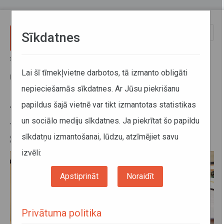
Pārlekt uz galveno saturu
Toggle
Sīkdatnes
naviga
Sākums
Jaunumi
Turpmāk vienā sabiedriskajā transportlīdzeklī varēs uzņemt 80%
Lai šī tīmekļvietne darbotos, tā izmanto obligāti
pasažieru no tā ietilpības
nepieciešamās sīkdatnes. Ar Jūsu piekrišanu
papildus šajā vietnē var tikt izmantotas statistikas
Turpmāk vienā sabiedriskajā
un sociālo mediju sīkdatnes. Ja piekrītat šo papildu
transportlīdzeklī varēs uzņemt
sīkdatņu izmantošanai, lūdzu, atzīmējiet savu
80% pasažieru no tā ietilpības
izvēli:
Apstiprināt
Noraidīt
Privātuma politika