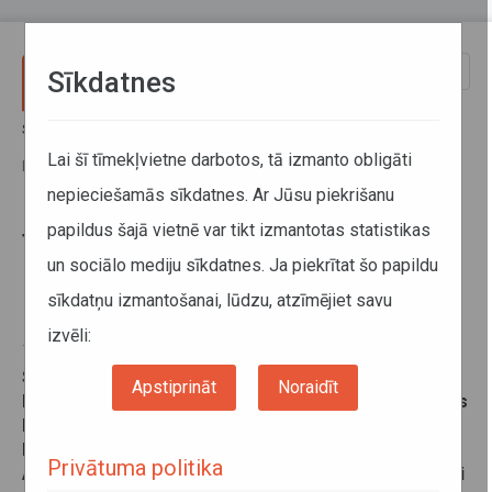
Pārlekt uz galveno saturu
Toggle
Sīkdatnes
naviga
Sākums
Jaunumi
Tiks veiktas būtiskas izmaiņas maršruta Rīga–Olaine reisu izpildes
Lai šī tīmekļvietne darbotos, tā izmanto obligāti
laikos
nepieciešamās sīkdatnes. Ar Jūsu piekrišanu
papildus šajā vietnē var tikt izmantotas statistikas
Tiks veiktas būtiskas izmaiņas
un sociālo mediju sīkdatnes. Ja piekrītat šo papildu
maršruta Rīga–Olaine reisu
sīkdatņu izmantošanai, lūdzu, atzīmējiet savu
izpildes laikos
izvēli:
14. oktobris 2016
Sešu mēnešu ilgā laika periodā izvērtējot maršruta
Apstiprināt
Noraidīt
Nr.5034 Rīga–Olaine reisu pieprasījumu, tika pieņemts
lēmums veikt būtiskus grozījumus reisu izpildē.
Izmaiņas stāsies spēkā no 2016.gada 16.oktobra.
Privātuma politika
Autotransporta direkcija aicina pasažierus sekot līdzi