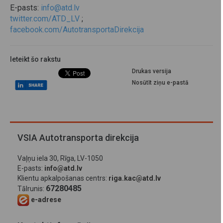
E-pasts:
info@atd.lv
twitter.com/ATD_LV
;
facebook.com/AutotransportaDirekcija
Ieteikt šo rakstu
Drukas versija
Nosūtīt ziņu e-pastā
VSIA Autotransporta direkcija
Vaļņu iela 30, Rīga, LV-1050
E-pasts:
info@atd.lv
Klientu apkalpošanas centrs:
riga.kac@atd.lv
67280485
Tālrunis:
e-adrese