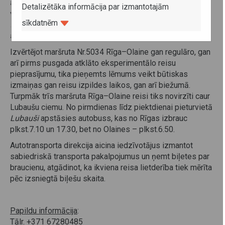
aktuālajai informācijai interneta vietnē
www.1188.lv
Detalizētāka informācija par izmantotajām
vai jautājumu gadījumā sazināties ar AS
Rīgas
sīkdatnēm
taksometru parks
, rakstot uz e-pasta
adresi
info@rtp.lv
vai zvanot pa tālruni 66119900.
Izvērtējot maršruta Nr.5034 Rīga–Olaine gan regulāro, gan
arī pirms pusgada atklāto eksperimentālo reisu
pieprasījumu, tika pieņemts lēmums veikt būtiskas
izmaiņas gan reisu izpildes laikos, gan arī biežumā.
Turpmāk trīs maršruta Rīga–Olaine reisi tiks novirzīti caur
Lubaušu ciemu. No pirmdienas līdz piektdienai pieturvietā
Lubauši
apstāsies autobuss, kas no Rīgas izbrauc
plkst.7.10 un 17.30, bet no Olaines – plkst.6.50.
Autotransporta direkcija aicina iedzīvotājus izmantot
sabiedriskā transporta pakalpojumus un ņemt biļetes par
braucienu, atgādinot, ka ikviena reisa lietderība tiek mērīta
pēc izsniegtā biļešu skaita.
Papildu informācija
:
Tālr. +371 67280485