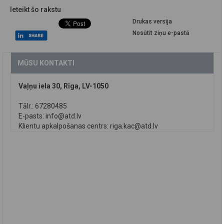
Ieteikt šo rakstu
Drukas versija
Nosūtīt ziņu e-pastā
MŪSU KONTAKTI
Vaļņu iela 30, Rīga, LV-1050
Tālr.: 67280485
E-pasts:
info@atd.lv
Klientu apkalpošanas centrs:
riga.kac@atd.lv