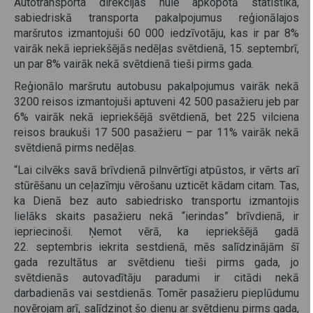
Autotransporta direkcijas nule apkopotā statistika,
sabiedriskā transporta pakalpojumus reģionālajos
maršrutos izmantojuši 60 000 iedzīvotāju, kas ir par 8%
vairāk nekā iepriekšējās nedēļas svētdienā, 15. septembrī,
un par 8% vairāk nekā svētdienā tieši pirms gada.
Reģionālo maršrutu autobusu pakalpojumus vairāk nekā
3200 reisos izmantojuši aptuveni 42 500 pasažieru jeb par
6% vairāk nekā iepriekšējā svētdienā, bet 225 vilciena
reisos braukuši 17 500 pasažieru – par 11% vairāk nekā
svētdienā pirms nedēļas.
“Lai cilvēks savā brīvdienā pilnvērtīgi atpūstos, ir vērts arī
stūrēšanu un ceļazīmju vērošanu uzticēt kādam citam. Tas,
ka Dienā bez auto sabiedrisko transportu izmantojis
lielāks skaits pasažieru nekā “ierindas” brīvdienā, ir
iepriecinoši. Ņemot vērā, ka iepriekšējā gadā
22. septembris iekrita sestdienā, mēs salīdzinājām šī
gada rezultātus ar svētdienu tieši pirms gada, jo
svētdienās autovadītāju paradumi ir citādi nekā
darbadienās vai sestdienās. Tomēr pasažieru pieplūdumu
novērojam arī, salīdzinot šo dienu ar svētdienu pirms gada,