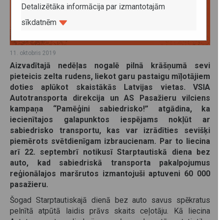
Detalizētāka informācija par izmantotajām
sīkdatnēm
11. oktobris 2019
Aizvadītajā nedēļas nogalē pilnā krāšņumā sevi
pieteicis zelta rudens, liekot garu pastaigu mīļotājiem
doties aplūkot skaistākās Latvijas vietas. VSIA
Autotransporta direkcija un AS Pasažieru vilciens
kampaņa “Pamēģini sabiedrisko!” atgādina, ka
iecienītajos galapunktos iespējams nokļūt ar
sabiedrisko transportu, kas var izrādīties sevišķi
piemērots svētdienīgam izbraucienam. Par to liecina
arī 22. septembrī notikusī Starptautiskā diena bez
auto, kad sabiedriskā transporta pakalpojumus
reģionālajos maršrutos izmantojuši aptuveni 60 000
pasažieru.
Šogad Starptautiskajā dienā bez auto savus spēkratus
pelnītā atpūtā laidis prāvs skaits ceļotāju. Kā liecina