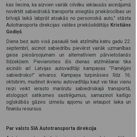
kas liecina, ka aizvien vairāk cilvēku ieklausās aicinājumā
novērtēt sabiedriskā transporta sniegtās priekšrocības un
brīvajā laikā labprāt atsakās no personiskā auto,” stāsta
Autotransporta direkcijas valdes priekšsēdētājs
Kristiāns
Godiņš
.
Diena bez auto visā pasaulē tiek atzīmēta katru gadu 22.
septembrī, aicinot sabiedrību pievērst vairāk uzmanības
gaisa piesārņojumam un alternatīviem pārvietošanās
līdzekļiem. Pievienoties šīs dienas atzīmēšanai tika
aicināti arī Latvijas autovadītāji kampaņas “Pamēģini
sabiedrisko!” ietvaros. Kampaņa turpināsies līdz 16.
oktobrim, mudinot ikvienu autovadītāju kaut vai tikai vienu
reizi veikt ierasto maršrutu sabiedriskajā transportā,
atslogojot satiksmes sastrēgumus, samazinot kaitīgo
ogļskābās gāzes izmešu apjomu un ietaupot laika un
finanšu resursus.
Par valsts SIA Autotransporta direkcija