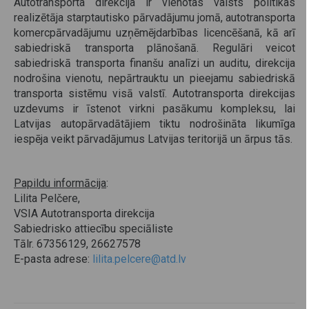
Autotransporta direkcija ir vienotas valsts politikas
realizētāja starptautisko pārvadājumu jomā, autotransporta
komercpārvadājumu uzņēmējdarbības licencēšanā, kā arī
sabiedriskā transporta plānošanā. Regulāri veicot
sabiedriskā transporta finanšu analīzi un auditu, direkcija
nodrošina vienotu, nepārtrauktu un pieejamu sabiedriskā
transporta sistēmu visā valstī. Autotransporta direkcijas
uzdevums ir īstenot virkni pasākumu kompleksu, lai
Latvijas autopārvadātājiem tiktu nodrošināta likumīga
iespēja veikt pārvadājumus Latvijas teritorijā un ārpus tās.
Papildu informācija
:
Lilita Pelčere,
VSIA Autotransporta direkcija
Sabiedrisko attiecību speciāliste
Tālr. 67356129, 26627578
E-pasta adrese:
lilita.pelcere@atd.lv