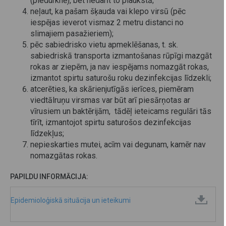
(piedurknē), bet nedarīt to plaukstā;
neļaut, ka pašam šķauda vai klepo virsū (pēc
iespējas ieverot vismaz 2 metru distanci no
slimajiem pasažieriem);
pēc sabiedrisko vietu apmeklēšanas, t. sk.
sabiedriskā transporta izmantošanas rūpīgi mazgāt
rokas ar ziepēm, ja nav iespējams nomazgāt rokas,
izmantot spirtu saturošu roku dezinfekcijas līdzekli;
atcerēties, ka skārienjutīgās ierīces, piemēram
viedtālruņu virsmas var būt arī piesārņotas ar
vīrusiem un baktērijām, tādēļ ieteicams regulāri tās
tīrīt, izmantojot spirtu saturošos dezinfekcijas
līdzekļus;
nepieskarties mutei, acīm vai degunam, kamēr nav
nomazgātas rokas.
PAPILDU INFORMĀCIJA:
Epidemioloģiskā situācija un ieteikumi