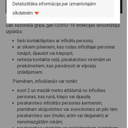
Detalizētāka informācija par izmantotajām
sīkdatnēm
13. marts 2020
Gan sezonālā gripa, gan COVID-19 infekcijas ierosinātājs
izplatās:
tieši kontaktējoties ar inficētu personu;
ar sīkiem pilieniem, kas rodas inficētajai personai
runājot, šķaudot vai klepojot;
netieša kontakta ceļā, pieskaroties virsmām un
priekšmetiem, kas piesārņoti ar elpceļu
izdalījumiem.
Piemēram, inficēšanās var notikt:
esot 2 un mazāk metru attālumā no inficētas
personas, kas runā, klepo vai šķauda;
pieskaroties inficētās personas ķermenim,
piemēram skūpstoties vai sveicinoties un pēc tam
pieskaroties sev (mutei, acīm vai degunam) ar
nenomazgātām rokām;