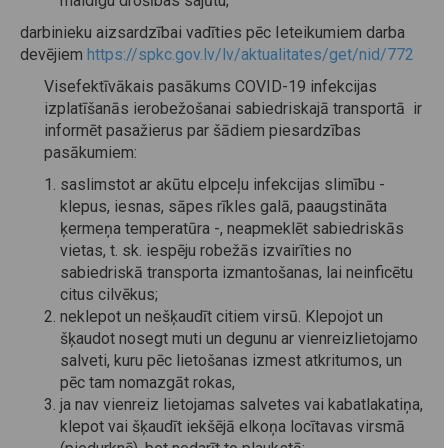
maldīgu drošības sajūtu;
darbinieku aizsardzībai vadīties pēc Ieteikumiem darba
devējiem
https://spkc.gov.lv/lv/aktualitates/get/nid/772
Visefektīvākais pasākums COVID-19 infekcijas
izplatīšanās ierobežošanai sabiedriskajā transportā ir
informēt pasažierus par šādiem piesardzības
pasākumiem:
saslimstot ar akūtu elpceļu infekcijas slimību -
klepus, iesnas, sāpes rīkles galā, paaugstināta
ķermeņa temperatūra -, neapmeklēt sabiedriskās
vietas, t. sk. iespēju robežās izvairīties no
sabiedriskā transporta izmantošanas, lai neinficētu
citus cilvēkus;
neklepot un nešķaudīt citiem virsū. Klepojot un
šķaudot nosegt muti un degunu ar vienreizlietojamo
salveti, kuru pēc lietošanas izmest atkritumos, un
pēc tam nomazgāt rokas,
ja nav vienreiz lietojamas salvetes vai kabatlakatiņa,
klepot vai šķaudīt iekšējā elkoņa locītavas virsmā