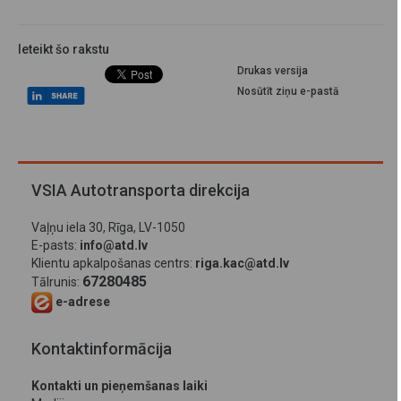
Ieteikt šo rakstu
Drukas versija
Nosūtīt ziņu e-pastā
VSIA Autotransporta direkcija
Vaļņu iela 30, Rīga, LV-1050
E-pasts:
info@atd.lv
Klientu apkalpošanas centrs:
riga.kac@atd.lv
67280485
Tālrunis:
e-adrese
Kontaktinformācija
Kontakti un pieņemšanas laiki