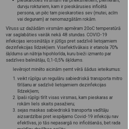
pieskaroties virsmām vai priekšmetiem, piemēram,
durvju rokturiem, kam ir pieskārusies inficētā
persona, un pēc tam pieskaroties sev (mutei, acīm
vai degunam) ar nenomazgātām rokām.
Vīruss uz dažādām virsmām apmēram 20oC temperatūrā
var saglabāties vairāk nekā 48 stundas. COVID-19
infekcijas ierosinātājs ir jūtīgs pret sadzīvē lietojamiem
dezinfekcijas līdzekļiem. Visefektīvākais ir etanola 70%
šķīdums un nātrija hipohlorīda, kuru bieži izmanto par
sadzīves balinātāju, 0,1-0,5% šķīdums.
Ievērojot minēto aicinām ņemt vērā šādus ieteikumus:
veikt rūpīgu un regulāru sabiedriskā transporta mitro
tīrīšanu ar sadzīvē lietojamiem dezinfekcijas
līdzekļiem;
īpaši rūpīgi tīrīt visas virsmas, kam pieskaras ar
rokām liels skaits pasažieru;
sejas maskas sabiedriskā transporta vadītāju
aizsardzībai pret iespējamo Covid-19 infekciju nav
efektīvas, jo tās nepasargā no inficēšanās, bet rada