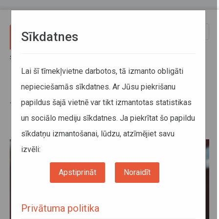
Pārlekt uz galveno saturu
Toggle
Sīkdatnes
naviga
Sākums
Jaunumi
SPKC ieteikumi pasažieru pārvadātājiem saistībā ar COVID-19
Lai šī tīmekļvietne darbotos, tā izmanto obligāti
nepieciešamās sīkdatnes. Ar Jūsu piekrišanu
SPKC ieteikumi pasažieru
papildus šajā vietnē var tikt izmantotas statistikas
pārvadātājiem saistībā ar COVID-
un sociālo mediju sīkdatnes. Ja piekrītat šo papildu
19
sīkdatņu izmantošanai, lūdzu, atzīmējiet savu
izvēli:
Apstiprināt
Noraidīt
Privātuma politika