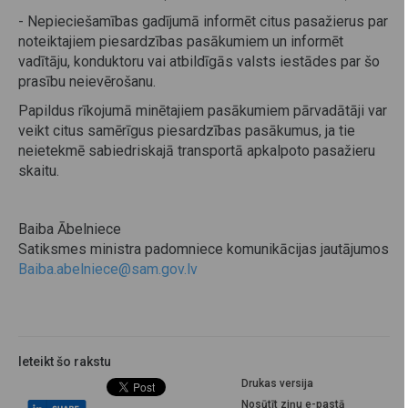
- Nepieciešamības gadījumā informēt citus pasažierus par
noteiktajiem piesardzības pasākumiem un informēt
vadītāju, konduktoru vai atbildīgās valsts iestādes par šo
prasību neievērošanu.
Papildus rīkojumā minētajiem pasākumiem pārvadātāji var
veikt citus samērīgus piesardzības pasākumus, ja tie
neietekmē sabiedriskajā transportā apkalpoto pasažieru
skaitu.
Baiba Ābelniece
Satiksmes ministra padomniece komunikācijas jautājumos
Baiba.abelniece@sam.gov.lv
Ieteikt šo rakstu
Drukas versija
Nosūtīt ziņu e-pastā