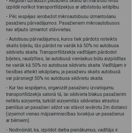
- Regulāri uzraudzīt pasažieru skaitu un maršrutu reisu
izpildē norīkot transportlīdzekļus ar atbilstošu ietilpību.
- Pēc iespējas ierobežot mikroautobusu izmantošanu
pasažieru pārvadājumos. Pasažieriem mikroautobusos
nav atļauts izmantot stāvvietas.
- Autobusu pārvadājumos, kuros tiek pārdots noteikts
skaits biļešu, tās pārdot ne vairāk kā 50% no autobusa
sēdvietu skaita. Transportlīdzekļa vadītājam pārdodot
biļetes, raudzīties, lai autobusā vienlaikus būtu aizpildītas
ne vairāk kā 50% no autobusa sēdvietu skaita. Vadītājam ir
tiesības atteikt iekāpšanu, ja pasažieru skaits autobusā
var pārsniegt 50% no autobusa sēdvietu skaita.
- Kur tas iespējams, organizēt pasažieru izvietojumu
transportlīdzekļa salonā tā, lai sēdvieta blakus pasažierim
netiktu aizņemta, turklāt aizņemtās sēdvietas atrastos
pamīšus un pasažieri sēžot vai stāvot ievērotu 2m distanci
(izņemot vienas mājsaimniecības locekļus un pasažierus
ar bērniem).
- Nodrošināt, ka, izpildot darba pienākumus, vadītājs ir