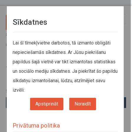
Pārlekt uz galveno saturu
Toggle
Sīkdatnes
naviga
Sākums
Jaunumi
Satiksmes ministrs nosaka piesardzības pasākumus vīrusa izplatības
Lai šī tīmekļvietne darbotos, tā izmanto obligāti
ierobežošanai sabiedriskajā transportā
nepieciešamās sīkdatnes. Ar Jūsu piekrišanu
papildus šajā vietnē var tikt izmantotas statistikas
Satiksmes ministrs nosaka
un sociālo mediju sīkdatnes. Ja piekrītat šo papildu
piesardzības pasākumus vīrusa
sīkdatņu izmantošanai, lūdzu, atzīmējiet savu
izplatības ierobežošanai
sabiedriskajā transportā
izvēli:
Apstiprināt
Noraidīt
Privātuma politika