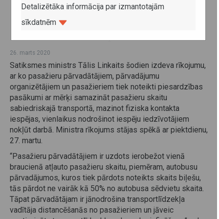
Detalizētāka informācija par izmantotajām
sīkdatnēm
26. marts 2020
Satiksmes ministrs Tālis Linkaits šodien izdeva rīkojumu,
ar ko pasažieru pārvadātājiem, pārvadājumu
organizētājiem un pasažieriem tiek noteikti piesardzības
pasākumi ar mērķi samazināt pasažieru skaitu
sabiedriskajā transportā, mazinot fiziska kontakta
iespējas, vienlaikus nodrošinot iespēju iedzīvotājiem
nokļūt darbā. Ministra rīkojums stājas spēkā ar piektdienu,
27. martu.
“Pasažieru pārvadātājiem ir uzdots ierobežot vienā
braucienā atļauto pasažieru skaitu, piemēram, autobusu
pārvadājumos, kuros tiek pārdots noteikts skaits biļešu,
tās pārdot ne vairāk kā 50% no autobusa sēdvietu skaita.
Tāpat pārvadātājam ir jānodrošina transportlīdzekļa
vadītāja distancēšanās no pasažieriem un jāveic