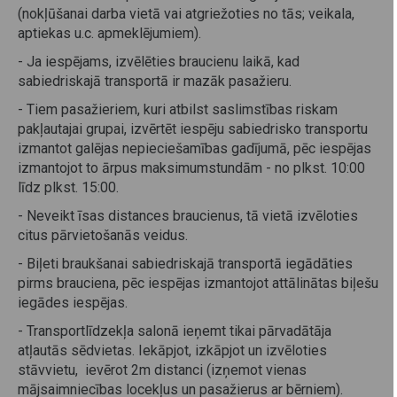
(nokļūšanai darba vietā vai atgriežoties no tās; veikala,
aptiekas u.c. apmeklējumiem).
- Ja iespējams, izvēlēties braucienu laikā, kad
sabiedriskajā transportā ir mazāk pasažieru.
- Tiem pasažieriem, kuri atbilst saslimstības riskam
pakļautajai grupai, izvērtēt iespēju sabiedrisko transportu
izmantot galējas nepieciešamības gadījumā, pēc iespējas
izmantojot to ārpus maksimumstundām - no plkst. 10:00
līdz plkst. 15:00.
- Neveikt īsas distances braucienus, tā vietā izvēloties
citus pārvietošanās veidus.
- Biļeti braukšanai sabiedriskajā transportā iegādāties
pirms brauciena, pēc iespējas izmantojot attālinātas biļešu
iegādes iespējas.
- Transportlīdzekļa salonā ieņemt tikai pārvadātāja
atļautās sēdvietas. Iekāpjot, izkāpjot un izvēloties
stāvvietu, ievērot 2m distanci (izņemot vienas
mājsaimniecības locekļus un pasažierus ar bērniem).