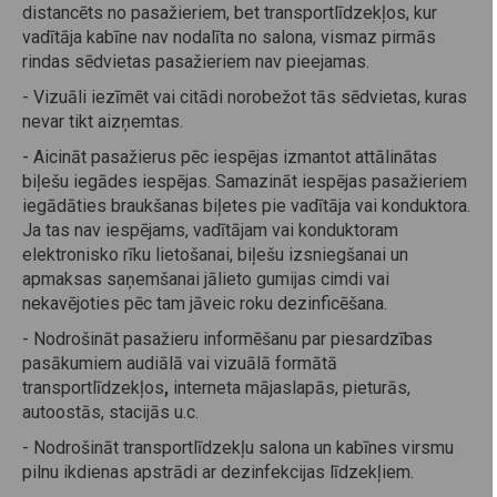
distancēts no pasažieriem, bet transportlīdzekļos, kur
vadītāja kabīne nav nodalīta no salona, vismaz pirmās
rindas sēdvietas pasažieriem nav pieejamas.
- Vizuāli iezīmēt vai citādi norobežot tās sēdvietas, kuras
nevar tikt aizņemtas.
- Aicināt pasažierus pēc iespējas izmantot attālinātas
biļešu iegādes iespējas. Samazināt iespējas pasažieriem
iegādāties braukšanas biļetes pie vadītāja vai konduktora.
Ja tas nav iespējams, vadītājam vai konduktoram
elektronisko rīku lietošanai, biļešu izsniegšanai un
apmaksas saņemšanai jālieto gumijas cimdi vai
nekavējoties pēc tam jāveic roku dezinficēšana.
- Nodrošināt pasažieru informēšanu par piesardzības
pasākumiem audiālā vai vizuālā formātā
transportlīdzekļos
,
interneta mājaslapās, pieturās,
autoostās, stacijās u.c.
- Nodrošināt transportlīdzekļu salona un kabīnes virsmu
pilnu ikdienas apstrādi ar dezinfekcijas līdzekļiem.