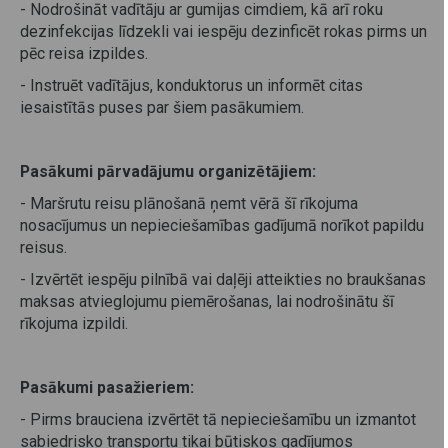
- Nodrošināt vadītāju ar gumijas cimdiem, kā arī roku
dezinfekcijas līdzekli vai iespēju dezinficēt rokas pirms un
pēc reisa izpildes.
- Instruēt vadītājus, konduktorus un informēt citas
iesaistītās puses par šiem pasākumiem.
Pasākumi pārvadājumu organizētājiem:
- Maršrutu reisu plānošanā ņemt vērā šī rīkojuma
nosacījumus un nepieciešamības gadījumā norīkot papildu
reisus.
- Izvērtēt iespēju pilnībā vai daļēji atteikties no braukšanas
maksas atvieglojumu piemērošanas, lai nodrošinātu šī
rīkojuma izpildi.
Pasākumi pasažieriem:
- Pirms brauciena izvērtēt tā nepieciešamību un izmantot
sabiedrisko transportu tikai būtiskos gadījumos