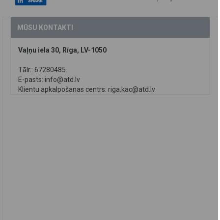
MŪSU KONTAKTI
Vaļņu iela 30, Rīga, LV-1050
Tālr.: 67280485
E-pasts:
info@atd.lv
Klientu apkalpošanas centrs:
riga.kac@atd.lv