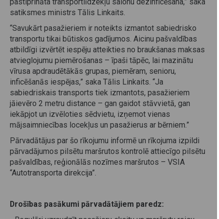
pastiprināta transportlīdzekļu salonu dezinficēšana,” saka
satiksmes ministrs Tālis Linkaits.
“Savukārt pasažieriem ir noteikts izmantot sabiedrisko
transportu tikai būtiskos gadījumos. Aicinu pašvaldības
atbildīgi izvērtēt iespēju atteikties no braukšanas maksas
atvieglojumu piemērošanas – īpaši tāpēc, lai mazinātu
vīrusa apdraudētākās grupas, piemēram, senioru,
inficēšanās iespējas,” saka Tālis Linkaits. “Ja
sabiedriskais transports tiek izmantots, pasažieriem
jāievēro 2 metru distance – gan gaidot stāvvietā, gan
iekāpjot un izvēloties sēdvietu, izņemot vienas
mājsaimniecības locekļus un pasažierus ar bērniem.”
Pārvadātājus par šo rīkojumu informē un rīkojuma izpildi
pārvadājumos pilsētu maršrutos kontrolē attiecīgo pilsētu
pašvaldības, reģionālās nozīmes maršrutos – VSIA
“Autotransporta direkcija”.
Drošības pasākumi pārvadātājiem paredz: