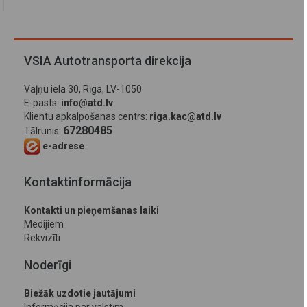
VSIA Autotransporta direkcija
Vaļņu iela 30, Rīga, LV-1050
E-pasts:
info@atd.lv
Klientu apkalpošanas centrs:
riga.kac@atd.lv
67280485
Tālrunis:
e-adrese
Kontaktinformācija
Kontakti un pieņemšanas laiki
Medijiem
Rekvizīti
Noderīgi
Biežāk uzdotie jautājumi
Informācija par valstīm