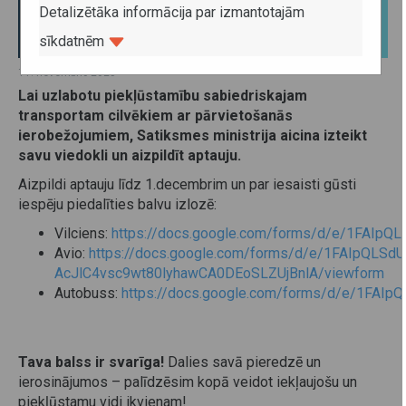
Detalizētāka informācija par izmantotajām
sīkdatnēm
11. novembris 2025
Lai uzlabotu piekļūstamību sabiedriskajam
transportam cilvēkiem ar pārvietošanās
ierobežojumiem, Satiksmes ministrija aicina izteikt
savu viedokli un aizpildīt aptauju.
Aizpildi aptauju līdz 1.decembrim un par iesaisti gūsti
iespēju piedalīties balvu izlozē:
Vilciens:
https://docs.google.com/forms/d/e/1FAI
Avio:
https://docs.google.com/forms/d/e/1FAIpQLSd
AcJlC4vsc9wt80lyhawCA0DEoSLZUjBnlA/viewform
Autobuss:
https://docs.google.com/forms/d/e/1FA
​Tava balss ir svarīga!
Dalies savā pieredzē un
ierosinājumos – palīdzēsim kopā veidot iekļaujošu un
piekļūstamu vidi ikvienam!