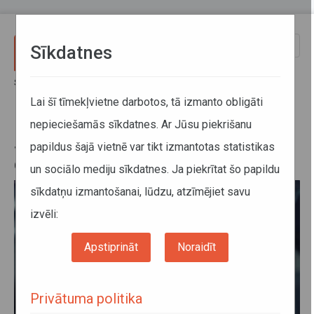
Pārlekt uz galveno saturu
Toggle
Sīkdatnes
naviga
Sākums
Jaunumi
Satiksmes ministrija rekomendē drošības pasākumus taksometros
Lai šī tīmekļvietne darbotos, tā izmanto obligāti
nepieciešamās sīkdatnes. Ar Jūsu piekrišanu
Satiksmes ministrija rekomendē
papildus šajā vietnē var tikt izmantotas statistikas
drošības pasākumus taksometros
un sociālo mediju sīkdatnes. Ja piekrītat šo papildu
sīkdatņu izmantošanai, lūdzu, atzīmējiet savu
izvēli:
Apstiprināt
Noraidīt
Privātuma politika