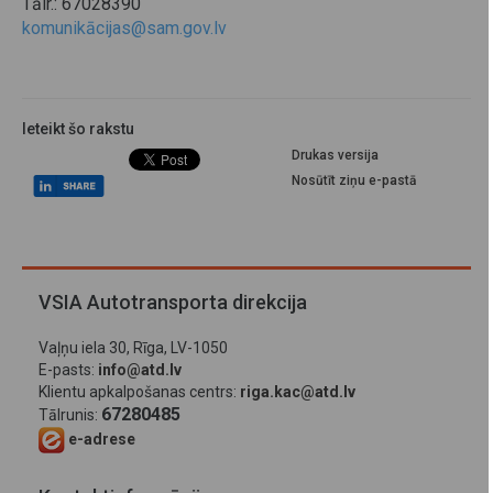
Tālr.: 67028390
komunikācijas@sam.gov.lv
Ieteikt šo rakstu
Drukas versija
Nosūtīt ziņu e-pastā
VSIA Autotransporta direkcija
Vaļņu iela 30, Rīga, LV-1050
E-pasts:
info@atd.lv
Klientu apkalpošanas centrs:
riga.kac@atd.lv
67280485
Tālrunis:
e-adrese