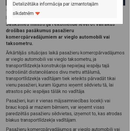
Detalizētāka informācija par izmantotajām
03. aprīlis 2020
sīkdatnēm
Lai ierobežotu COVID-19 vīrusa izplatību Latvijā,
Satiksmes ministrija rekomendē ievērot vairākus
drošības pasākumus pasažieru
komercpārvadājumiem ar vieglo automobili vai
taksometru.
Ārkārtējās situācijas laikā pasažieru komercpārvadājumos
ar vieglo automobili vai vieglo taksometru, ja
transportlīdzekļa konstrukcija nepieļauj iespēju tajā
nodrošināt distancēšanos divu metru attālumā,
transportlīdzekļa vadītājam tiek ieteikts pārvadāt tikai
vienu pasažieri, kuram lūgums ieņemt sēdvietu tā, lai
atrastos pēc iespējas tālāk no vadītāja.
Pasažieri, kuri ir vienas mājsaimniecības locekļi vai
brauc kopā ar maziem bērniem, var ieņemt visas
paredzētās pasažieru sēdvietas, izņemot to, kas atrodas
blakus transportlīdzekļa vadītājam.
Pasažieru komercpārvadājumos ar vieglo automobili vai