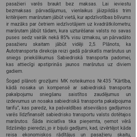
pasažieri varēs braukt bez maksas. Lai ieviestu
bezmaksas pārvadājumus, vienlaikus jāizpildās trim
kritērijiem: maršrutam jābūt vietā, kur apdzīvotības blīvums
ir mazāks par četriem iedzīvotājiem uz kvadrātkilometru;
maršrutam jābūt tādam, kura uzturēšanai valsts no savas
puses sedz vairāk nekā 85% visu izmaksu, un pārvadāto
pasažieru skaitam jābūt vidēji 2,5. Plānots, ka
Autotransporta direkcija reizi gadā pārskatīs maršrutus un
sniegs priekšlikumus Sabiedriskā transporta padomei,
kas attiecīgi apstiprinās jaunos maršrutus uz diviem
gadiem.
Šogad plānoti grozījumi MK noteikumos Nr.435 “Kārtība,
kādā nosaka un kompensē ar sabiedriskā transporta
pakalpojumu sniegšanu saistītos zaudējumus un
izdevumus un nosaka sabiedriskā transporta pakalpojuma
tarifu”, kas paredz, ka pašvaldības atsevišķos gadījumos
varēs līdzfinansēt sabiedrisko transportu valsts dotētajos
maršrutos. Šāda iniciatīva tika pieņemta, ņemot vērā
līdzšinējo pieredzi, jo ir bijuši gadījumi, kad, izvērtējot kāda
reisa ekonomiskos rādītājus un pasažieru skaitu,