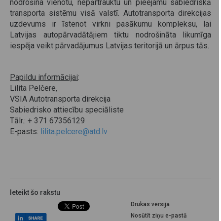
nodrošina vienotu, nepārtrauktu un pieejamu sabiedriskā
transporta sistēmu visā valstī. Autotransporta direkcijas
uzdevums ir īstenot virkni pasākumu kompleksu, lai
Latvijas autopārvadātājiem tiktu nodrošināta likumīga
iespēja veikt pārvadājumus Latvijas teritorijā un ārpus tās.
Papildu informācijai
:
Lilita Pelčere,
VSIA Autotransporta direkcija
Sabiedrisko attiecību speciāliste
Tālr.: + 371 67356129
E-pasts:
lilita.pelcere@atd.lv
Ieteikt šo rakstu
Drukas versija
Nosūtīt ziņu e-pastā