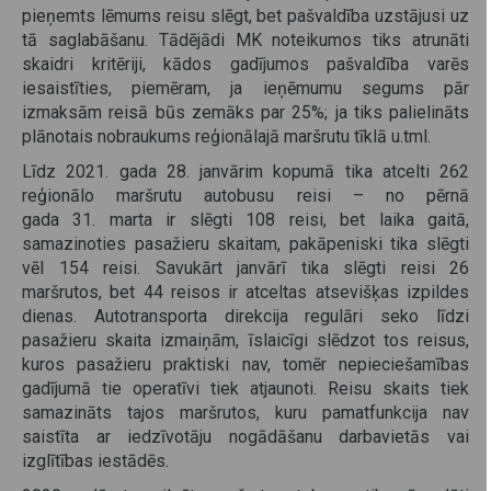
pieņemts lēmums reisu slēgt, bet pašvaldība uzstājusi uz
tā saglabāšanu. Tādējādi MK noteikumos tiks atrunāti
skaidri kritēriji, kādos gadījumos pašvaldība varēs
iesaistīties, piemēram, ja ieņēmumu segums pār
izmaksām reisā būs zemāks par 25%; ja tiks palielināts
plānotais nobraukums reģionālajā maršrutu tīklā u.tml.
Līdz 2021. gada 28. janvārim kopumā tika atcelti 262
reģionālo maršrutu autobusu reisi – no pērnā
gada 31. marta ir slēgti 108 reisi, bet laika gaitā,
samazinoties pasažieru skaitam, pakāpeniski tika slēgti
vēl 154 reisi. Savukārt janvārī tika slēgti reisi 26
maršrutos, bet 44 reisos ir atceltas atsevišķas izpildes
dienas. Autotransporta direkcija regulāri seko līdzi
pasažieru skaita izmaiņām, īslaicīgi slēdzot tos reisus,
kuros pasažieru praktiski nav, tomēr nepieciešamības
gadījumā tie operatīvi tiek atjaunoti. Reisu skaits tiek
samazināts tajos maršrutos, kuru pamatfunkcija nav
saistīta ar iedzīvotāju nogādāšanu darbavietās vai
izglītības iestādēs.