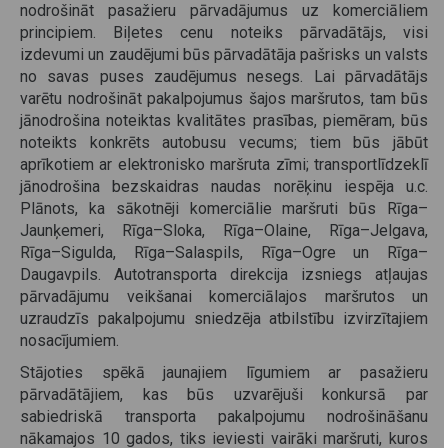
nodrošināt pasažieru pārvadājumus uz komerciāliem
principiem. Biļetes cenu noteiks pārvadātājs, visi
izdevumi un zaudējumi būs pārvadātāja pašrisks un valsts
no savas puses zaudējumus nesegs. Lai pārvadātājs
varētu nodrošināt pakalpojumus šajos maršrutos, tam būs
jānodrošina noteiktas kvalitātes prasības, piemēram, būs
noteikts konkrēts autobusu vecums; tiem būs jābūt
aprīkotiem ar elektronisko maršruta zīmi; transportlīdzeklī
jānodrošina bezskaidras naudas norēķinu iespēja u.c.
Plānots, ka sākotnēji komerciālie maršruti būs Rīga–
Jaunķemeri, Rīga–Sloka, Rīga–Olaine, Rīga–Jelgava,
Rīga–Sigulda, Rīga–Salaspils, Rīga–Ogre un Rīga–
Daugavpils. Autotransporta direkcija izsniegs atļaujas
pārvadājumu veikšanai komerciālajos maršrutos un
uzraudzīs pakalpojumu sniedzēja atbilstību izvirzītajiem
nosacījumiem.
Stājoties spēkā jaunajiem līgumiem ar pasažieru
pārvadātājiem, kas būs uzvarējuši konkursā par
sabiedriskā transporta pakalpojumu nodrošināšanu
nākamajos 10 gados, tiks ieviesti vairāki maršruti, kuros