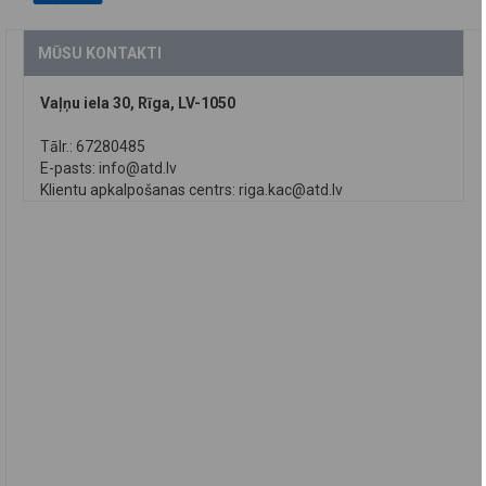
MŪSU KONTAKTI
Vaļņu iela 30, Rīga, LV-1050
Tālr.: 67280485
E-pasts:
info@atd.lv
Klientu apkalpošanas centrs:
riga.kac@atd.lv