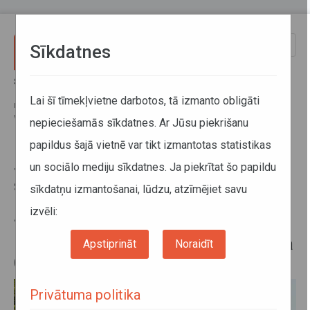
Pārlekt uz galveno saturu
Toggle
Sīkdatnes
naviga
Sākums
Jaunumi
Sabiedriskā transporta padome sēdē skata jautājumu par izmaiņām
Lai šī tīmekļvietne darbotos, tā izmanto obligāti
normatīvajos aktos 2021. gadā un nozari raksturojušajiem rādītājiem
vīrusa Covid-19 izplatības laikā
nepieciešamās sīkdatnes. Ar Jūsu piekrišanu
papildus šajā vietnē var tikt izmantotas statistikas
Sabiedriskā transporta padome
un sociālo mediju sīkdatnes. Ja piekrītat šo papildu
sēdē skata jautājumu par
sīkdatņu izmantošanai, lūdzu, atzīmējiet savu
izmaiņām normatīvajos aktos
izvēli:
2021. gadā un nozari
raksturojušajiem rādītājiem vīrusa
Apstiprināt
Noraidīt
Covid-19 izplatības laikā
Privātuma politika