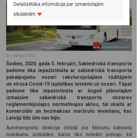
Detalizētāka informācija par izmantotajām
sīkdatnēm
05. februāris 2021
Šodien, 2020. gada 5. februārī, Sabiedriskā transporta
padome tika iepazīstināta ar sabiedriskā transporta
pakalpojumu nozari raksturojošajiem rādītājiem
un vīrusa Covid-19 izplatības ietekmi uz nozari. Tāpat
padome tika iepazīstināta ar šogad plānotajām
izmaiņām sabiedriskā transporta nozares
reglamentējošajos normatīvajos aktos, tai skaitā ar
komerciālo un bezmaksas maršrutu ieviešanu, kas
Latvijā līdz šim nav bijis.
Autotransporta direkcija strādā pie Ministru kabineta
noteikumu izstrādes, kuros tiks noteikti principi, kā