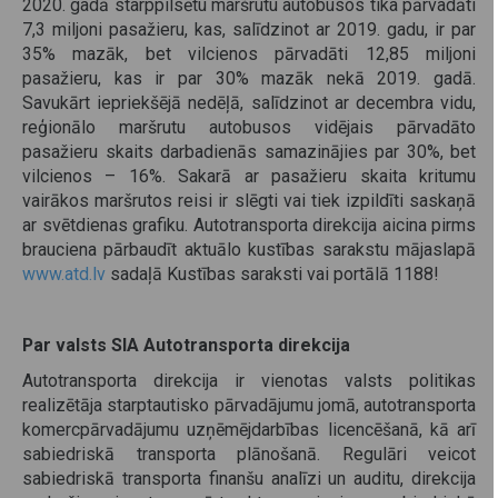
2020. gadā starppilsētu maršrutu autobusos tika pārvadāti
7,3 miljoni pasažieru, kas, salīdzinot ar 2019. gadu, ir par
35% mazāk, bet vilcienos pārvadāti 12,85 miljoni
pasažieru, kas ir par 30% mazāk nekā 2019. gadā.
Savukārt iepriekšējā nedēļā, salīdzinot ar decembra vidu,
reģionālo maršrutu autobusos vidējais pārvadāto
pasažieru skaits darbadienās samazinājies par 30%, bet
vilcienos – 16%. Sakarā ar pasažieru skaita kritumu
vairākos maršrutos reisi ir slēgti vai tiek izpildīti saskaņā
ar svētdienas grafiku. Autotransporta direkcija aicina pirms
brauciena pārbaudīt aktuālo kustības sarakstu mājaslapā
www.atd.lv
sadaļā Kustības saraksti vai portālā 1188!
Par valsts SIA Autotransporta direkcija
Autotransporta direkcija ir vienotas valsts politikas
realizētāja starptautisko pārvadājumu jomā, autotransporta
komercpārvadājumu uzņēmējdarbības licencēšanā, kā arī
sabiedriskā transporta plānošanā. Regulāri veicot
sabiedriskā transporta finanšu analīzi un auditu, direkcija