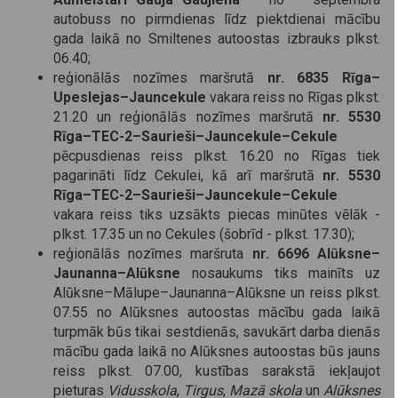
autobuss no pirmdienas līdz piektdienai mācību
gada laikā no Smiltenes autoostas izbrauks plkst.
06.40;
reģionālās nozīmes maršrutā
nr. 6835 Rīga–
Upeslejas–Jauncekule
vakara reiss no Rīgas plkst.
21.20 un reģionālās nozīmes maršrutā
nr. 5530
Rīga–TEC-2–Saurieši–Jauncekule–Cekule
pēcpusdienas reiss plkst. 16.20 no Rīgas tiek
pagarināti līdz Cekulei, kā arī maršrutā
nr. 5530
Rīga–TEC-2–Saurieši–Jauncekule–Cekule
vakara reiss tiks uzsākts piecas minūtes vēlāk -
plkst. 17.35 un no Cekules (šobrīd - plkst. 17.30);
reģionālās nozīmes maršruta
nr. 6696 Alūksne–
Jaunanna–Alūksne
nosaukums tiks mainīts uz
Alūksne–Mālupe–Jaunanna–Alūksne un reiss plkst.
07.55 no Alūksnes autoostas mācību gada laikā
turpmāk būs tikai sestdienās, savukārt darba dienās
mācību gada laikā no Alūksnes autoostas būs jauns
reiss plkst. 07.00, kustības sarakstā iekļaujot
pieturas
Vidusskola
,
Tirgus
,
Mazā skola
un
Alūksnes