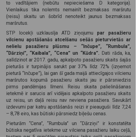
to vadītājiem (nebūtu nepieciešama D kategorija).
Vienlaikus tika nolemts nemainīt bezmaksas maršrutu
(reisu) skaitu un šobrīd nenoteikt jaunus bezmaksas
maršrutus.
STP locekļi uzklausīja ATD ziņojumu
par pasažieru
vilcienu apstāšanās atcelšanu sešās pieturvietās ar
nelielu pasažieru plūsmu – “Inčupe”, “Rumbula”,
“Dārziņi”, “Kaibala”, “Cena” un “Kūdra”.
Dati rāda, ka,
salīdzinot ar 2017. gadu, apkalpoto pasažieru skaits šajās
pieturās ir turpinājis sarukt par 37% līdz 72% (izņemot
pieturā “Inčupe”), lai gan šī gada maijā attiecīgajos vilcienu
maršrutos kopumā pasažieru skaits jau ir pārsniedzis
pirms pandēmijas līmeni. Reisu skaita palielināšanas
ietekmē ir sarucis arī vidējais apkalpoto pasažieru skaits
uz reisu, un daļā reisu nav neviena pasažiera. Savukārt
izdevumi par katru apstāšanās reizi ir pieauguši līdz 7,24
– 8,78 eiro, kas būtiski pārsniedz biļešu cenas.
Pieturām “Cena”, “Rumbula” un “Dārziņi” ir konstatēta
būtiska negatīva ietekme uz vilciena pasažieru laiku ceļā,
tostarp par 5 minūtēm pieaudzis laiks ceļā pasažieriem