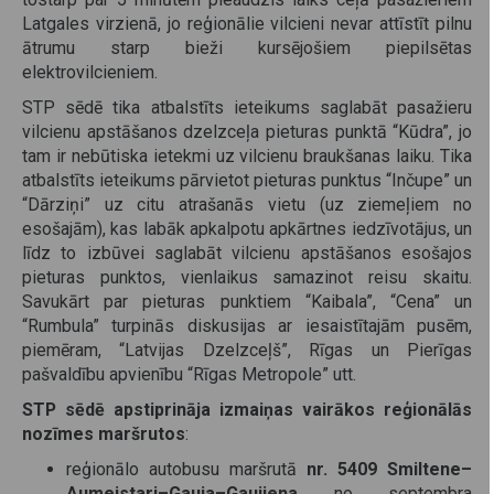
Latgales virzienā, jo reģionālie vilcieni nevar attīstīt pilnu
ātrumu starp bieži kursējošiem piepilsētas
elektrovilcieniem.
STP sēdē tika atbalstīts ieteikums saglabāt pasažieru
vilcienu apstāšanos dzelzceļa pieturas punktā “Kūdra”, jo
tam ir nebūtiska ietekmi uz vilcienu braukšanas laiku. Tika
atbalstīts ieteikums pārvietot pieturas punktus “Inčupe” un
“Dārziņi” uz citu atrašanās vietu (uz ziemeļiem no
esošajām), kas labāk apkalpotu apkārtnes iedzīvotājus, un
līdz to izbūvei saglabāt vilcienu apstāšanos esošajos
pieturas punktos, vienlaikus samazinot reisu skaitu.
Savukārt par pieturas punktiem “Kaibala”, “Cena” un
“Rumbula” turpinās diskusijas ar iesaistītajām pusēm,
piemēram, “Latvijas Dzelzceļš”, Rīgas un Pierīgas
pašvaldību apvienību “Rīgas Metropole” utt.
STP sēdē apstiprināja izmaiņas vairākos reģionālās
nozīmes maršrutos
:
reģionālo autobusu maršrutā
nr.
5409 Smiltene–
Aumeistari–Gauja–Gaujiena
no septembra