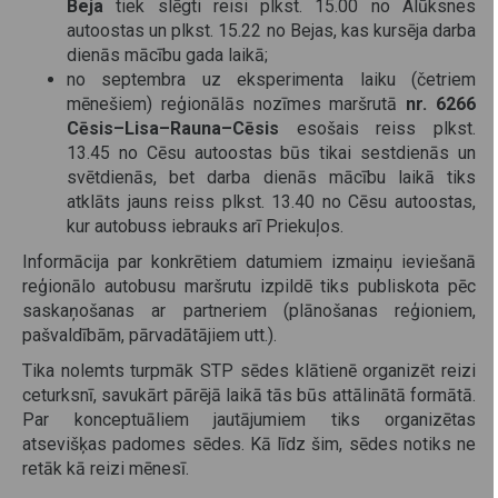
Beja
tiek slēgti reisi plkst. 15.00 no Alūksnes
autoostas un plkst. 15.22 no Bejas, kas kursēja darba
dienās mācību gada laikā;
no septembra uz eksperimenta laiku (četriem
mēnešiem) reģionālās nozīmes maršrutā
nr. 6266
Cēsis–Lisa–Rauna–Cēsis
esošais reiss plkst.
13.45 no Cēsu autoostas būs tikai sestdienās un
svētdienās, bet darba dienās mācību laikā tiks
atklāts jauns reiss plkst. 13.40 no Cēsu autoostas,
kur autobuss iebrauks arī Priekuļos.
Informācija par konkrētiem datumiem izmaiņu ieviešanā
reģionālo autobusu maršrutu izpildē tiks publiskota pēc
saskaņošanas ar partneriem (plānošanas reģioniem,
pašvaldībām, pārvadātājiem utt.).
Tika nolemts turpmāk STP sēdes klātienē organizēt reizi
ceturksnī, savukārt pārējā laikā tās būs attālinātā formātā.
Par konceptuāliem jautājumiem tiks organizētas
atsevišķas padomes sēdes. Kā līdz šim, sēdes notiks ne
retāk kā reizi mēnesī.