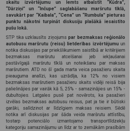
skaitu izvērtējumu un lemts atbalstīt “Kūdra”,
“Dārziņi” un “Inčupe” saglabāšanu maršrutu tīklā,
savukārt par “Kaibala”, “Cena” un “Rumbula” pieturas
punktu nākotni turpināt diskusiju plašākā iesaistīto
pušu lokā.
STP tika uzklausīts ziņojums
par bezmaksas reģionālo
autobusu maršrutu (reisu) lietderības izvērtējumu
un
notika diskusijas par priekšlikumiem saistībā ar kritērijiem
bezmaksas maršrutu atcelšanai jeb iekļaušanai
pastāvīgajā maršrutu tīklā un noteikšanu par maksas
maršrutiem. ATD no šī gada marta veica pasažieru skaita
pieauguma analīzi, kas uzrādīja, ka 12% no visiem
bezmaksas maršrutiem pasažieru skaits vidēji reisā bija
palielinājies par vairāk kā 5, 25% - samazinājies un 15% -
dubultojies. Latgales pusē pat novērots, ka pasažieri
izvēlas bezmaksas autobusu reisus, pat ja tie ir būtiski
garāki, salīdzinot ar līdzīgiem maksas reisiem. Sēdē
notika arī diskusijas par šāda veida maršrutu attīstību,
tostarp potenciālo izmantojamo transportlīdzekļu
kategoriju samazinājumu un līdz ar to zemākām prasībām