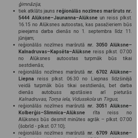
ģimnāzija
;
tiek atklāts jauns
reģionālās nozīmes maršruts nr.
5444 Alūksne–Jaunanna–Alūksne
un reiss plkst.
16.15 no Alūksnes autoostas, kas pasažieriem būs
pieejams darba dienās no 1. septembra līdz 11.
jūnijam;
reģionālās nozīmes maršrutā
nr. 3050 Alūksne–
Kalnadruvas–Kapsēta–Alūksne
reiss plkst. 07.00
no Alūksnes autoostas turpmāk būs tikai
sestdienās;
reģionālās nozīmes maršrutā
nr. 6702 Alūksne–
Liepna
reiss plkst. 06.30 no Liepnas līdzšinējā
veidā turpmāk būs tikai sestdienās, bet darba
dienās autobuss apstāsies arī pieturās
Kalnadruvas
,
Torņa iela
,
Vidusskola
un
Tirgus
;
reģionālās nozīmes maršrutā
nr. 3051 Alūksne–
Kolberģis–Slimnīca–Alūksne
rīta reiss no
Alūksnes būs desmit minūtes agrāk – plkst. 07.00
(šobrīd - plkst. 07.10);
reģionālās nozīmes maršrutā
nr. 6709 Alūksne–