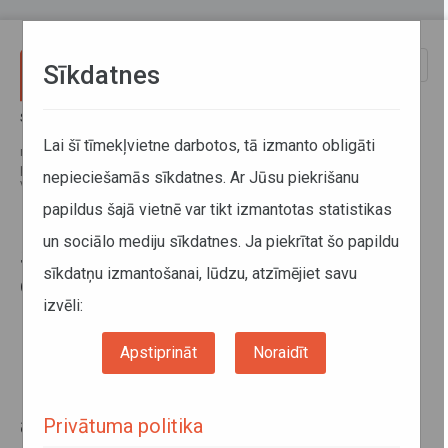
Pārlekt uz galveno saturu
Toggle
Sīkdatnes
naviga
Sākums
Jaunumi
Sabiedriskā transporta padome: diskutē par bezmaksas autobusu
Lai šī tīmekļvietne darbotos, tā izmanto obligāti
maršrutiem, atbalsta Kūdras, Dārziņu un Inčupes vilcienu pieturas
punktu saglabāšanu maršrutu tīklā, būs izmaiņas autobusu maršrutos
nepieciešamās sīkdatnes. Ar Jūsu piekrišanu
Vidzemē un Pierīgā
papildus šajā vietnē var tikt izmantotas statistikas
un sociālo mediju sīkdatnes. Ja piekrītat šo papildu
Sabiedriskā transporta padome:
sīkdatņu izmantošanai, lūdzu, atzīmējiet savu
diskutē par bezmaksas autobusu
izvēli:
maršrutiem, atbalsta Kūdras,
Dārziņu un Inčupes vilcienu
Apstiprināt
Noraidīt
pieturas punktu saglabāšanu
maršrutu tīklā, būs izmaiņas
autobusu maršrutos Vidzemē un
Privātuma politika