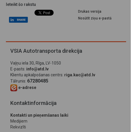
Ieteikt šo rakstu
Drukas versija
Nosūtīt ziņu e-pastā
VSIA Autotransporta direkcija
Vaļņu iela 30, Rīga, LV-1050
E-pasts:
info@atd.lv
Klientu apkalpošanas centrs:
riga.kac@atd.lv
67280485
Tālrunis:
e-adrese
Kontaktinformācija
Kontakti un pieņemšanas laiki
Medijiem
Rekvizīti