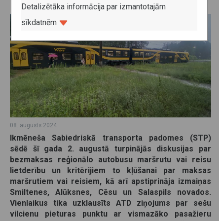
Pierīgā
Detalizētāka informācija par izmantotajām
sīkdatnēm
08. augusts 2024
Ikmēneša Sabiedriskā transporta padomes (STP)
sēdē šī gada 2. augustā turpinājās diskusijas par
bezmaksas reģionālo autobusu maršrutu vai reisu
lietderību un kritērijiem to kļūšanai par maksas
maršrutiem vai reisiem, kā arī apstiprināja izmaiņas
Smiltenes, Alūksnes, Cēsu un Salaspils novados.
Vienlaikus tika uzklausīts ATD ziņojums par sešu
vilcienu pieturas punktu ar vismazāko pasažieru