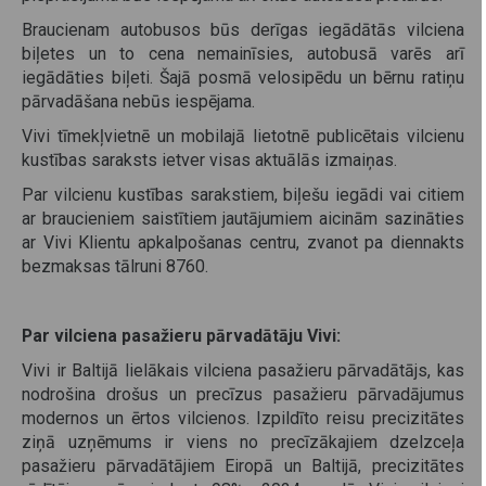
Braucienam autobusos būs derīgas iegādātās vilciena
biļetes un to cena nemainīsies, autobusā varēs arī
iegādāties biļeti. Šajā posmā velosipēdu un bērnu ratiņu
pārvadāšana nebūs iespējama.
Vivi tīmekļvietnē un mobilajā lietotnē publicētais vilcienu
kustības saraksts ietver visas aktuālās izmaiņas.
Par vilcienu kustības sarakstiem, biļešu iegādi vai citiem
ar braucieniem saistītiem jautājumiem aicinām sazināties
ar Vivi Klientu apkalpošanas centru, zvanot pa diennakts
bezmaksas tālruni 8760.
Par vilciena pasažieru pārvadātāju Vivi:
Vivi ir Baltijā lielākais vilciena pasažieru pārvadātājs, kas
nodrošina drošus un precīzus pasažieru pārvadājumus
modernos un ērtos vilcienos. Izpildīto reisu precizitātes
ziņā uzņēmums ir viens no precīzākajiem dzelzceļa
pasažieru pārvadātājiem Eiropā un Baltijā, precizitātes