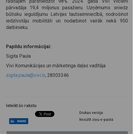
rādītājam pārsniedzot 98%. 2024. gadā Vivi vilcieni
pārvadāja 19,4 miljonus pasažieru. Uzņēmums sniedz
būtisku ieguldījumu Latvijas tautsaimniecībā, nodrošinot
iedzīvotāju mobilitāti un nodarbinot vairāk nekā 950
darbinieku.
Papildu informācijai:
Sigita Paula
Vivi Komunikācijas un mārketinga daļas vadītāja
sigita.paula@vivi.lv
, 28303346
Ieteikt šo rakstu
Drukas versija
Nosūtīt ziņu e-pastā