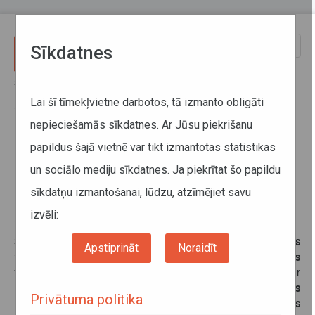
Pārlekt uz galveno saturu
Toggle
Sīkdatnes
naviga
Sākums
Jaunumi
Remontdarbu dēļ vilciena pasažierus posmā Aizkraukle–Līvāni vedīs
Lai šī tīmekļvietne darbotos, tā izmanto obligāti
ar autobusu
nepieciešamās sīkdatnes. Ar Jūsu piekrišanu
papildus šajā vietnē var tikt izmantotas statistikas
Remontdarbu dēļ vilciena
un sociālo mediju sīkdatnes. Ja piekrītat šo papildu
pasažierus posmā Aizkraukle–
sīkdatņu izmantošanai, lūdzu, atzīmējiet savu
Līvāni vedīs ar autobusu
izvēli:
15. oktobris 2025
Šī gada 19. un 20. oktobrī Daugavpils līnijā pēdējos
Apstiprināt
Noraidīt
vakara reisos posmā Aizkraukle–Līvāni abos
virzienos vilcienu pasažierus Vivi pārvadās ar
autobusiem, jo VAS “Latvijas dzelzceļš” veiks
Privātuma politika
pārbrauktuves remontdarbus. Autobuss nepiestās