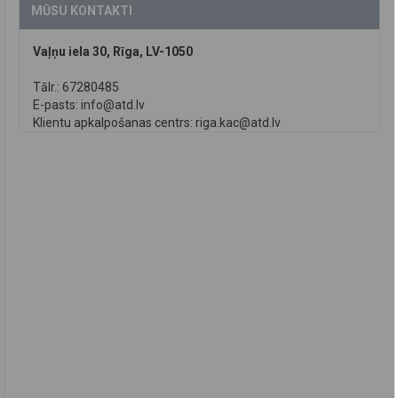
MŪSU KONTAKTI
Vaļņu iela 30, Rīga, LV-1050
Tālr.: 67280485
E-pasts:
info@atd.lv
Klientu apkalpošanas centrs:
riga.kac@atd.lv