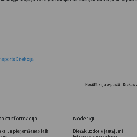
sportaDirekcija
Nosūtīt ziņu e-pastā
Drukas v
aktinformācija
Noderīgi
kti un pieņemšanas laiki
Biežāk uzdotie jautājumi