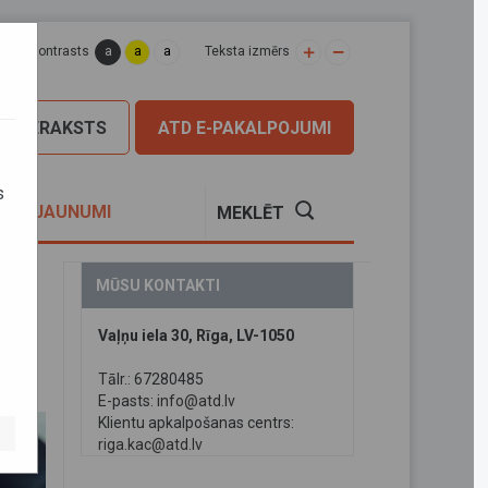
a
a
a
apas kontrasts
Teksta izmērs
PIERAKSTS
ATD E-PAKALPOJUMI
s
S
JAUNUMI
MEKLĒT
MŪSU KONTAKTI
Vaļņu iela 30, Rīga, LV-1050
s
Tālr.: 67280485
E-pasts:
info@atd.lv
Klientu apkalpošanas centrs:
riga.kac@atd.lv