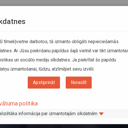
Teksta versija
L
kdatnes
KUSTĪBAS SARAKSTI
 šī tīmekļvietne darbotos, tā izmanto obligāti nepieciešamās
atnes. Ar Jūsu piekrišanu papildus šajā vietnē var tikt izmantota
DĀTĀJIEM
SABIEDRISKAIS TRANSPORTS
PAR MUM
istikas un sociālo mediju sīkdatnes. Ja piekrītat šo papildu
atņu izmantošanai, lūdzu, atzīmējiet savu izvēli:
, ar kuras starpniecību pasažieris var izsaukt pārvadājumu pakalpojumu
Apstiprināt
Noraidīt
etotne, ar kuras starpniecību pasažieri
pakalpojumu
vātuma politika
alizētāka informācija par izmantotajām sīkdatnēm