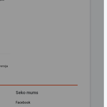
ersija
Seko mums
Facebook