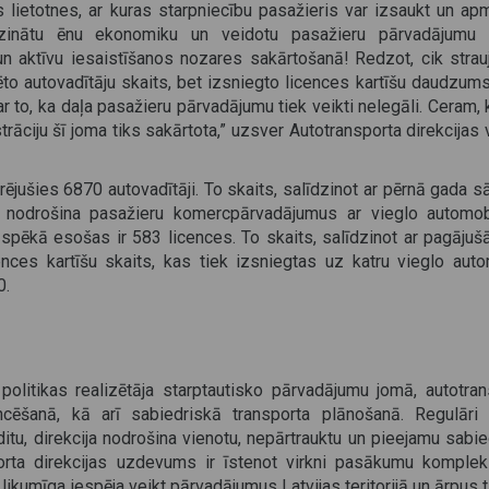
s lietotnes, ar kuras starpniecību pasažieris var izsaukt un a
azinātu ēnu ekonomiku un veidotu pasažieru pārvadājumu 
un aktīvu iesaistīšanos nozares sakārtošanā! Redzot, cik strauj
to autovadītāju skaits, bet izsniegto licences kartīšu daudzums
o, ka daļa pasažieru pārvadājumu tiek veikti nelegāli. Ceram, 
strāciju šī joma tiks sakārtota,” uzsver Autotransporta direkcijas
trējušies 6870 autovadītāji. To skaits, salīdzinot ar pērnā gada 
 nodrošina pasažieru komercpārvadājumus ar vieglo automobi
 spēkā esošas ir 583 licences. To skaits, salīdzinot ar pagāju
cences kartīšu skaits, kas tiek izsniegtas uz katru vieglo auto
0.
 politikas realizētāja starptautisko pārvadājumu jomā, autotra
cēšanā, kā arī sabiedriskā transporta plānošanā. Regulāri 
ditu, direkcija nodrošina vienotu, nepārtrauktu un pieejamu sabi
porta direkcijas uzdevums ir īstenot virkni pasākumu kompleks
likumīga iespēja veikt pārvadājumus Latvijas teritorijā un ārpus t