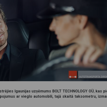
eģistrējies Igaunijas uzņēmums BOLT TECHNOLOGY OÜ
,
kas p
pojumus ar vieglo automobili, tajā skaitā taksometru, izma