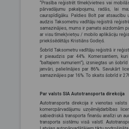
“Prasība reģistrēt tīmekļvietnes vai mobilā
pārvadājumu pakalpojumu, radās, lai m
caurspīdīgāku. Paldies Bolt par atsaucību 
audzis Taksometru vadītāju reģistrā reģistrē
samazinājies, mums ir pamats aizdomām par t
ar visu tīmekļvietņu / mobilo aplikāciju reģi
priekšsēdētājs Kristiāns Godiņš.
Šobrīd Taksometru vadītāju reģistrā ir reģis
ir pieaudzis par 44%. Komersantiem, kuri
“baltajiem numuriem”), izsniegtas un šobrīd
janvāri, palielinājies par 86%. Savukārt li
samazinājies par 16%. To skaits šobrīd ir 27
Par valsts SIA Autotransporta direkcija
Autotransporta direkcija ir vienotas valsts
komercpārvadājumu uzņēmējdarbības licen
sabiedriskā transporta finanšu analīzi un au
transporta sistēmu visā valstī. Autotrans
Latvijas autopārvadātājiem tiktu nodrošināta 