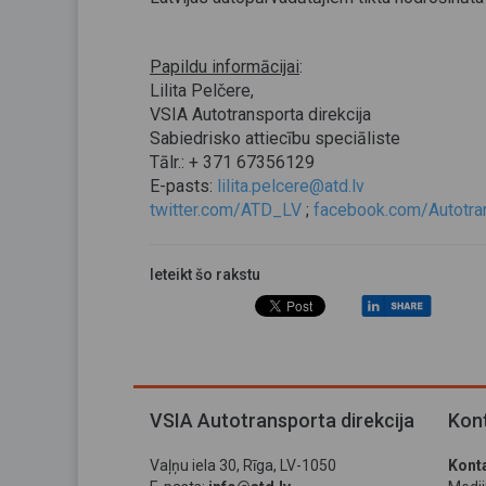
Papildu informācijai
:
Lilita Pelčere,
VSIA Autotransporta direkcija
Sabiedrisko attiecību speciāliste
Tālr.: + 371 67356129
E-pasts:
lilita.pelcere@atd.lv
twitter.com/ATD_LV
;
facebook.com/Autotran
Ieteikt šo rakstu
VSIA Autotransporta direkcija
Kont
Vaļņu iela 30, Rīga, LV-1050
Konta