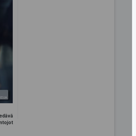
iedāvā
ntojot