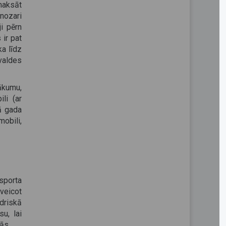
pmaksāt
nozari
i pērn
 ir pat
ka līdz
 valdes
sākumu,
li (ar
šā gada
mobili,
nsporta
veicot
edriskā
u, lai
ās.