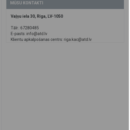
MŪSU KONTAKTI
Vaļņu iela 30, Rīga, LV-1050
Tālr.: 67280485
E-pasts:
info@atd.lv
Klientu apkalpošanas centrs:
riga.kac@atd.lv