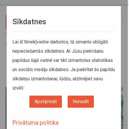
Pārlekt uz galveno saturu
Toggle
Sīkdatnes
naviga
Sākums
Jaunumi
Reģionālo maršrutu autobusos ieviesti noteiktie pasažieru skaitu
Lai šī tīmekļvietne darbotos, tā izmanto obligāti
ierobežojošie pasākumi
nepieciešamās sīkdatnes. Ar Jūsu piekrišanu
papildus šajā vietnē var tikt izmantotas statistikas
Reģionālo maršrutu autobusos
un sociālo mediju sīkdatnes. Ja piekrītat šo papildu
ieviesti noteiktie pasažieru skaitu
sīkdatņu izmantošanai, lūdzu, atzīmējiet savu
ierobežojošie pasākumi
izvēli:
Apstiprināt
Noraidīt
Privātuma politika