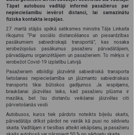
Tāpat autobusu vadītāji informē pasažierus par
nepieciešamību ievērot distanci, lai samazinātu
fiziska kontakta iespējas.
27. martā stājās spēkā satiksmes ministra Tāļa Linkaita
rīkojums “Par sociālo distancēšanos un piesardzības
pasākumiem sabiedriskajā transportā”, kas nosaka
ierobežojošus pasākumus pasažieru pārvadātājiem,
pārvadājumu organizētājiem un pasažieriem. To mērķis ir
ierobežot Covid-19 izplatību Latvijā.
Pasažieriem atbildīgi jāizvērtē sabiedriskā transporta
lietošanas nepieciešamība un jāizmanto sabiedriskais
transports tikai būtiskos gadījumos. Ja iespējams,
braukšanai jāizvēlas laiks, kad pasažieru plūsma ir
mazāka, bet īsu distanču veikšanai jāizvēlas citi
pārvietošanās veidi.
Autobusos, kuros tiek pārdots noteikts biļešu skaits,
pārvadātājs drīkst pārdot ne vairāk kā pusi no sēdvietu
skaita. Vadītājam ir tiesības atteikt iekāpšanu, ja pasažieru
skaits autobusā var pārsniegt 50 % no sēdvietu skaita.