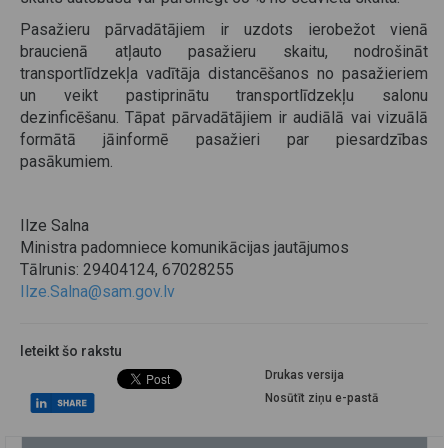
Pasažieru pārvadātājiem ir uzdots ierobežot vienā
braucienā atļauto pasažieru skaitu, nodrošināt
transportlīdzekļa vadītāja distancēšanos no pasažieriem
un veikt pastiprinātu transportlīdzekļu salonu
dezinficēšanu. Tāpat pārvadātājiem ir audiālā vai vizuālā
formātā jāinformē pasažieri par piesardzības
pasākumiem.
Ilze Salna
Ministra padomniece komunikācijas jautājumos
Tālrunis: 29404124, 67028255
Ilze.Salna@sam.gov.lv
Ieteikt šo rakstu
Drukas versija
Nosūtīt ziņu e-pastā