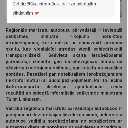
Detalizētāka informācija par izmantotajām
sīkdatnēm
30. marts 2020
Reģionālo maršrutu autobusu pārvadātāji ir ieviesuši
satiksmes ministra rīkojumā noteiktos
ierobežojumus, kuru mērķis ir samazināt personu
skaitu,
kas vienlaicīgi atrodas vienā sabiedriskajā
transportlīdzeklī
. Sēdvietu skaita ierobežošanai
pārvadātāji izmanto gan norobežojošās lentas un
sēdvietu izvietojuma shēmas, gan teksta un vizuālas
norādes. Pasažieri par noteiktajiem ierobežojumiem
tiek informēti arī ar audio paziņojumiem. Par to liecina
Autotransporta direkcijas apsekošanas reidu
rezultāti un sniegtā informācija satiksmes ministram
Tālim Linkaitam.
Vairāku reģionālo maršrutu pārvadātāju autobusos ir
pieejami arī dezinfekcijas līdzekļi un cimdi, tiek veikta
autobusa vadītāju norobežošana no pasažieriem ar
aizsargstikliem un norobežojot sēdvietas aiz vadītāja.