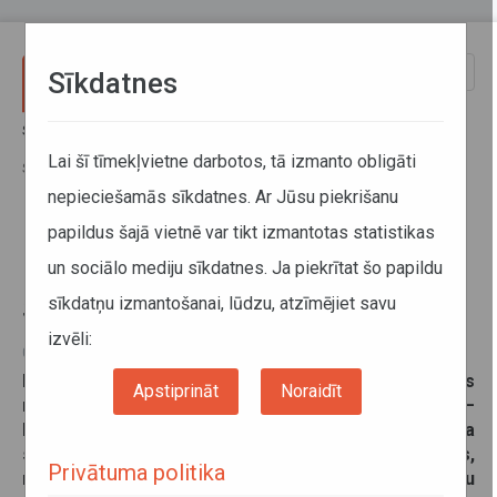
Pārlekt uz galveno saturu
Toggle
Sīkdatnes
naviga
Sākums
Jaunumi
Reģionālo autobusu maršrutos Preiļi–Rudzāti–Līvāni un Līvāni–
Lai šī tīmekļvietne darbotos, tā izmanto obligāti
Stiklēri ieviestas izmaiņas
nepieciešamās sīkdatnes. Ar Jūsu piekrišanu
papildus šajā vietnē var tikt izmantotas statistikas
Reģionālo autobusu maršrutos
un sociālo mediju sīkdatnes. Ja piekrītat šo papildu
Preiļi–Rudzāti–Līvāni un Līvāni–
sīkdatņu izmantošanai, lūdzu, atzīmējiet savu
Stiklēri ieviestas izmaiņas
izvēli:
07. oktobris 2024
No šī gada 8. oktobra ieviestas izmaiņas divos
Apstiprināt
Noraidīt
reģionālo autobusu maršrutos Latgalē - Preiļi–
Rudzāti–Līvāni un Līvāni–Stiklēri. Tādējādi ir iespēja
sabalansēt autobusu šoferu darba un atpūtas laikus,
Privātuma politika
nemazinot iespēju nodrošināt sabiedrisko transportu