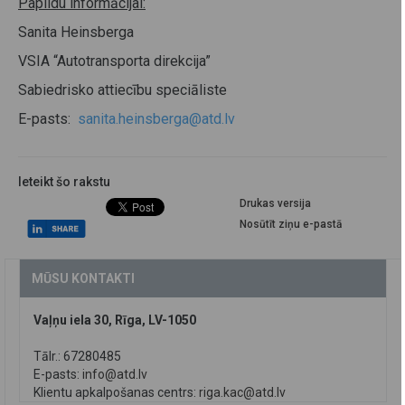
Papildu informācijai:
Sanita Heinsberga
VSIA “Autotransporta direkcija”
Sabiedrisko attiecību speciāliste
E-pasts:
sanita.heinsberga@atd.lv
Ieteikt šo rakstu
Drukas versija
Nosūtīt ziņu e-pastā
MŪSU KONTAKTI
Vaļņu iela 30, Rīga, LV-1050
Tālr.: 67280485
E-pasts:
info@atd.lv
Klientu apkalpošanas centrs:
riga.kac@atd.lv