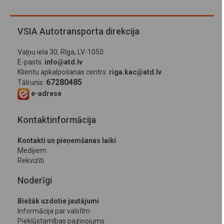
VSIA Autotransporta direkcija
Vaļņu iela 30, Rīga, LV-1050
E-pasts:
info@atd.lv
Klientu apkalpošanas centrs:
riga.kac@atd.lv
67280485
Tālrunis:
e-adrese
Kontaktinformācija
Kontakti un pieņemšanas laiki
Medijiem
Rekvizīti
Noderīgi
Biežāk uzdotie jautājumi
Informācija par valstīm
Piekļūstamības paziņojums