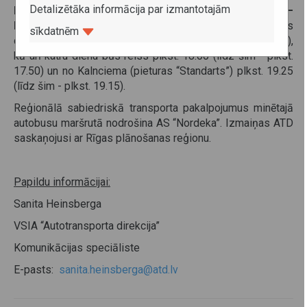
Detalizētāka informācija par izmantotajām
Reģionālās nozīmes maršrutā nr. 7959 Rīga–
Kalnciems
autobuss no Rīgas starptautiskās autoostas
sīkdatnēm
darba dienās izbrauks plkst. 14.15 (līdz šim - plkst. 14.00),
kā arī katru dienu būs reiss plkst. 18.00 (līdz šim - plkst.
17.50) un no Kalnciema (pieturas “Standarts”) plkst. 19.25
(līdz šim - plkst. 19.15).
Reģionālā sabiedriskā transporta pakalpojumus minētajā
autobusu maršrutā nodrošina AS “Nordeka”. Izmaiņas ATD
saskaņojusi ar Rīgas plānošanas reģionu.
Papildu informācijai:
Sanita Heinsberga
VSIA “Autotransporta direkcija”
Komunikācijas speciāliste
E-pasts:
sanita.heinsberga@atd.lv