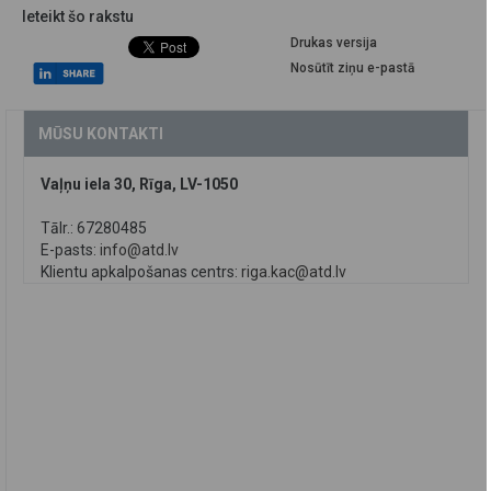
Ieteikt šo rakstu
Drukas versija
Nosūtīt ziņu e-pastā
MŪSU KONTAKTI
Vaļņu iela 30, Rīga, LV-1050
Tālr.: 67280485
E-pasts:
info@atd.lv
Klientu apkalpošanas centrs:
riga.kac@atd.lv