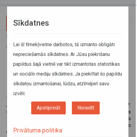
Pārlekt uz galveno saturu
Toggle
Sīkdatnes
naviga
Sākums
Jaunumi
Reģionālo autobusu maršrutā Rīga–Kalnciems trīs reisi tiks uzsākti
Lai šī tīmekļvietne darbotos, tā izmanto obligāti
nedaudz vēlāk
nepieciešamās sīkdatnes. Ar Jūsu piekrišanu
papildus šajā vietnē var tikt izmantotas statistikas
Reģionālo autobusu maršrutā
un sociālo mediju sīkdatnes. Ja piekrītat šo papildu
Rīga–Kalnciems trīs reisi tiks
sīkdatņu izmantošanai, lūdzu, atzīmējiet savu
uzsākti nedaudz vēlāk
izvēli:
07. marts 2025
Atsaucoties pasažieru ierosinājumam, no šī gada 17.
Apstiprināt
Noraidīt
marta reģionālo autobusu maršrutā Rīga–Kalnciems
trīs reisi tiks uzsākti nedaudz vēlāk, kas uzlabos
skolēnu iespējas izmantot sabiedrisko transportu pēc
Privātuma politika
mācībām nokļūšanai mājās.