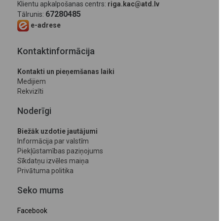
Klientu apkalpošanas centrs:
riga.kac@atd.lv
67280485
Tālrunis:
e-adrese
Kontaktinformācija
Kontakti un pieņemšanas laiki
Medijiem
Rekvizīti
Noderīgi
Biežāk uzdotie jautājumi
Informācija par valstīm
Piekļūstamības paziņojums
Sīkdatņu izvēles maiņa
Privātuma politika
Seko mums
Facebook