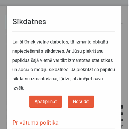
Pārlekt uz galveno saturu
Toggle
Sīkdatnes
naviga
Sākums
Jaunumi
Reģionālo autobusu maršrutā Kalnmuiža–Cēsu AO–Priekuļi vairāki
Lai šī tīmekļvietne darbotos, tā izmanto obligāti
reisi tiks uzsākti no pilsētas centra pieturas “Stacija”
nepieciešamās sīkdatnes. Ar Jūsu piekrišanu
papildus šajā vietnē var tikt izmantotas statistikas
Reģionālo autobusu maršrutā
un sociālo mediju sīkdatnes. Ja piekrītat šo papildu
Kalnmuiža–Cēsu AO–Priekuļi
sīkdatņu izmantošanai, lūdzu, atzīmējiet savu
vairāki reisi tiks uzsākti no
pilsētas centra pieturas “Stacija”
izvēli:
30. janvāris 2025
Apstiprināt
Noraidīt
No šī gada 10. februāra reģionālo autobusu maršrutā
Kalnmuiža–Cēsu AO–Priekuļi kā vairāku reisu sākuma
pietura noteikta “Stacija”, nevis kā līdz šim – Cēsu
Privātuma politika
autoosta, jo pie stacijas iekāpjošo pasažieru skaits ir