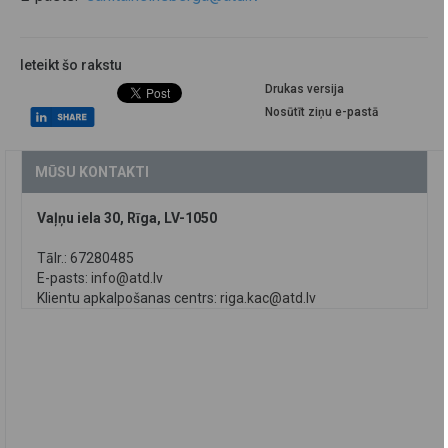
Ieteikt šo rakstu
Drukas versija
Nosūtīt ziņu e-pastā
MŪSU KONTAKTI
Vaļņu iela 30, Rīga, LV-1050
Tālr.: 67280485
E-pasts:
info@atd.lv
Klientu apkalpošanas centrs:
riga.kac@atd.lv