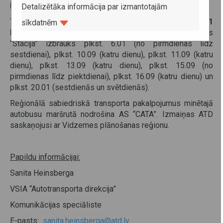
lielāks.
Detalizētāka informācija par izmantotajām
Turpmāk
reģionālās nozīmes maršrutā nr. 5601
sīkdatnēm
Kalnmuiža–Cēsu AO–Priekuļi
autobuss no pieturas
“Stacija” izbrauks plkst. 6.01 (no pirmdienas līdz
sestdienai), plkst. 10.09 (katru dienu), plkst. 11.09 (katru
dienu), plkst. 13.09 (katru dienu), plkst. 15.09 (no
pirmdienas līdz piektdienai), plkst. 16.09 (katru dienu) un
plkst. 20.01 (sestdienās un svētdienās).
Reģionālā sabiedriskā transporta pakalpojumus minētajā
autobusu maršrutā nodrošina AS “CATA”. Izmaiņas ATD
saskaņojusi ar Vidzemes plānošanas reģionu.
Papildu informācijai:
Sanita Heinsberga
VSIA “Autotransporta direkcija”
Komunikācijas speciāliste
E-pasts:
sanita.heinsberga@atd.lv