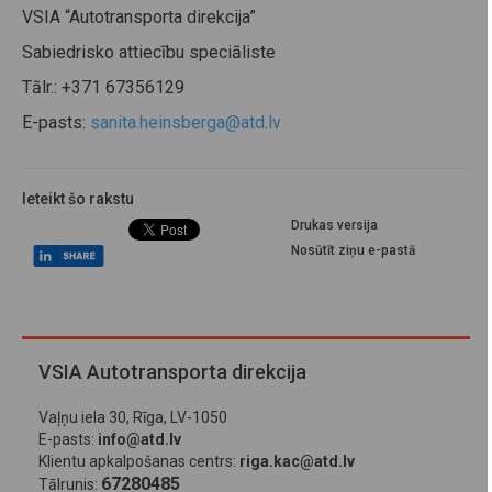
VSIA “Autotransporta direkcija”
Sabiedrisko attiecību speciāliste
Tālr.: +371 67356129
E-pasts:
sanita.heinsberga@atd.lv
Ieteikt šo rakstu
Drukas versija
Nosūtīt ziņu e-pastā
VSIA Autotransporta direkcija
Vaļņu iela 30, Rīga, LV-1050
E-pasts:
info@atd.lv
Klientu apkalpošanas centrs:
riga.kac@atd.lv
67280485
Tālrunis: