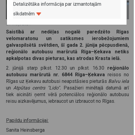
Detalizētāka informācija par izmantotajām
sīkdatnēm
29. maijs 2024
Saistībā ar nedēļas nogalē paredzēto Rīgas
velomaratonu un satiksmes ierobežojumiem
galvaspilsētā svētdien, šī gada 2. jūnija pēcpusdienā,
reģionālo autobusu maršrutā Rīga–Ķekava netiks
apkalpotas divas pieturas, kas atrodas Krasta ielā.
2. jūnijā starp plkst. 12.30 un plkst. 16.30
reģionālo
autobusu maršrutā nr. 6844 Rīga–Ķekava
reisos no
Rīgas uz Ķekavu autobusi neapstāsies pieturās
Balvu iela
un
Atpūtas centrs "Lido".
Pasažieri minētajā datumā arī
tiek aicināti ņemt vērā potenciālos reģionālo autobusu
reisu aizkavējumus, iebraucot un izbraucot no Rīgas.
Papildu informācijai:
Sanita Heinsberga