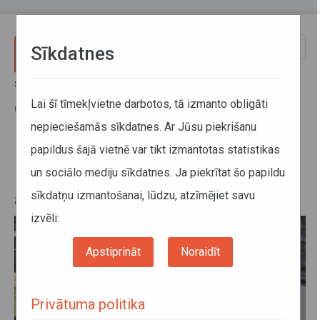
Pārlekt uz galveno saturu
Toggle
Sīkdatnes
naviga
Sākums
Jaunumi
Rīgas velomaratona laikā būs izmaiņas vienā reģionālo autobusu
Lai šī tīmekļvietne darbotos, tā izmanto obligāti
maršrutā uz Ķekavu
nepieciešamās sīkdatnes. Ar Jūsu piekrišanu
papildus šajā vietnē var tikt izmantotas statistikas
Rīgas velomaratona laikā būs
un sociālo mediju sīkdatnes. Ja piekrītat šo papildu
izmaiņas vienā reģionālo
sīkdatņu izmantošanai, lūdzu, atzīmējiet savu
autobusu maršrutā uz Ķekavu
izvēli:
Apstiprināt
Noraidīt
Privātuma politika