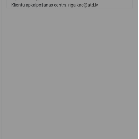
Klientu apkalpošanas centrs:
riga.kac@atd.lv