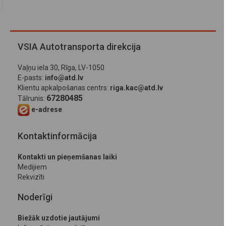
VSIA Autotransporta direkcija
Vaļņu iela 30, Rīga, LV-1050
E-pasts:
info@atd.lv
Klientu apkalpošanas centrs:
riga.kac@atd.lv
67280485
Tālrunis:
e-adrese
Kontaktinformācija
Kontakti un pieņemšanas laiki
Medijiem
Rekvizīti
Noderīgi
Biežāk uzdotie jautājumi