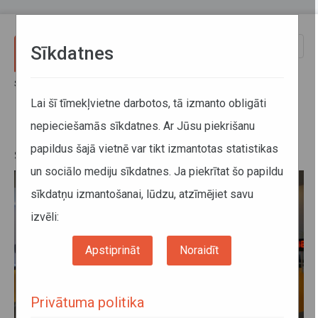
Pārlekt uz galveno saturu
Toggle
Sīkdatnes
naviga
Sākums
Jaunumi
Rīgas nodaļa 2. decembrī būs slēgta
Lai šī tīmekļvietne darbotos, tā izmanto obligāti
nepieciešamās sīkdatnes. Ar Jūsu piekrišanu
Rīgas nodaļa 2. decembrī būs
papildus šajā vietnē var tikt izmantotas statistikas
slēgta
un sociālo mediju sīkdatnes. Ja piekrītat šo papildu
sīkdatņu izmantošanai, lūdzu, atzīmējiet savu
izvēli:
Apstiprināt
Noraidīt
Privātuma politika