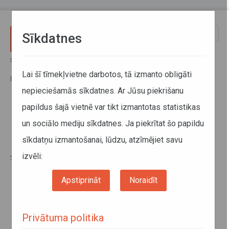
Pārlekt uz galveno saturu
Toggle
Sīkdatnes
naviga
Sākums
Jaunumi
Pirmajā pusgadā reģionālo maršrutu autobusos pārvadāti 14,6 miljoni
Lai šī tīmekļvietne darbotos, tā izmanto obligāti
pasažieru; pasažieru skaits samazinās tikai Latgales reģionā
nepieciešamās sīkdatnes. Ar Jūsu piekrišanu
papildus šajā vietnē var tikt izmantotas statistikas
Pirmajā pusgadā reģionālo
un sociālo mediju sīkdatnes. Ja piekrītat šo papildu
maršrutu autobusos pārvadāti
sīkdatņu izmantošanai, lūdzu, atzīmējiet savu
14,6 miljoni pasažieru; pasažieru
skaits samazinās tikai Latgales
izvēli:
reģionā
Apstiprināt
Noraidīt
Privātuma politika