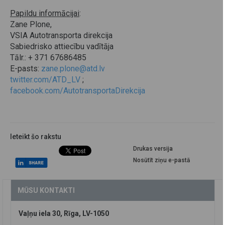
Papildu informācijai
:
Zane Plone,
VSIA Autotransporta direkcija
Sabiedrisko attiecību vadītāja
Tālr.: + 371 67686485
E-pasts:
zane.plone@atd.lv
twitter.com/ATD_LV
;
facebook.com/AutotransportaDirekcija
Ieteikt šo rakstu
Drukas versija
Nosūtīt ziņu e-pastā
MŪSU KONTAKTI
Vaļņu iela 30, Rīga, LV-1050