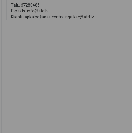
Tālr.: 67280485
E-pasts:
info@atd.lv
Klientu apkalpošanas centrs:
riga.kac@atd.lv