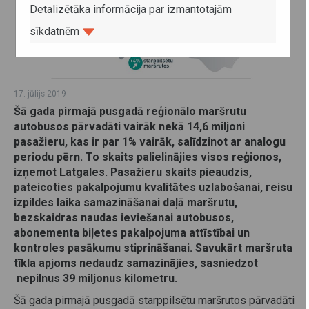
Detalizētāka informācija par izmantotajām
sīkdatnēm
17. jūlijs 2019
Šā gada pirmajā pusgadā reģionālo maršrutu
autobusos pārvadāti vairāk nekā 14,6 miljoni
pasažieru, kas ir par 1% vairāk, salīdzinot ar analogu
periodu pērn. To skaits palielinājies visos reģionos,
izņemot Latgales. Pasažieru skaits pieaudzis,
pateicoties pakalpojumu kvalitātes uzlabošanai, reisu
izpildes laika samazināšanai daļā maršrutu,
bezskaidras naudas ieviešanai autobusos,
abonementa biļetes pakalpojuma attīstībai un
kontroles pasākumu stiprināšanai. Savukārt maršruta
tīkla apjoms nedaudz samazinājies, sasniedzot
nepilnus 39 miljonus kilometru.
Šā gada pirmajā pusgadā starppilsētu maršrutos pārvadāti