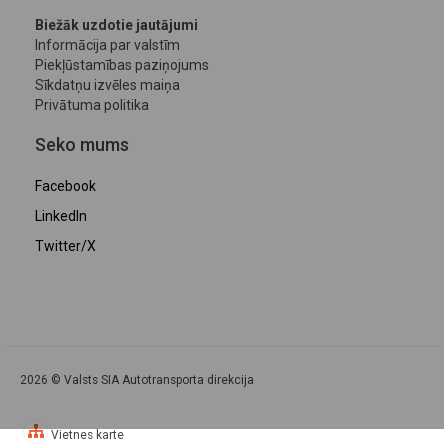
Biežāk uzdotie jautājumi
Informācija par valstīm
Piekļūstamības paziņojums
Sīkdatņu izvēles maiņa
Privātuma politika
Seko mums
Facebook
LinkedIn
Twitter/X
2026 © Valsts SIA Autotransporta direkcija
Vietnes karte