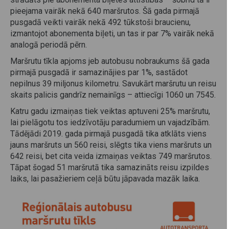
pieejama vairāk nekā 640 maršrutos. Šā gada pirmajā
pusgadā veikti vairāk nekā 492 tūkstoši braucienu,
izmantojot abonementa biļeti, un tas ir par 7% vairāk nekā
analogā periodā pērn.
Maršrutu tīkla apjoms jeb autobusu nobraukums šā gada
pirmajā pusgadā ir samazinājies par 1%, sastādot
nepilnus 39 miljonus kilometru. Savukārt maršrutu un reisu
skaits palicis gandrīz nemainīgs – attiecīgi 1060 un 7545.
Katru gadu izmaiņas tiek veiktas aptuveni 25% maršrutu,
lai pielāgotu tos iedzīvotāju paradumiem un vajadzībām.
Tādējādi 2019. gada pirmajā pusgadā tika atklāts viens
jauns maršruts un 560 reisi, slēgts tika viens maršruts un
642 reisi, bet cita veida izmaiņas veiktas 749 maršrutos.
Tāpat šogad 51 maršrutā tika samazināts reisu izpildes
laiks, lai pasažieriem ceļā būtu jāpavada mazāk laika.