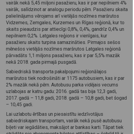
vairāk nekā 5,45 miljoni pasažieru, kas ir par nepilniem 4%
vairāk, salīdzinot ar analogu periodu pērn. Pasažieru skaita
palielinājums vērojams arī vietējās nozīmes maršrutos
Vidzemes, Zemgales, Kurzemes un Rīgas reģionā, kur to
skaits pieaudzis par attiecīgi 0,8%, 0,4%, gandrīz 0,4% un
nepilniem 0,2%. Latgales reģions ir vienīgais, kur
pasažieru skaits turpina samazināties. Pirmajos sešos
mēnešos vietējās nozīmes maršrutos Latgales reģionā
pārvadāts 1,1 miljons pasažieru, kas ir par 5,5% mazāk
nekā 2018. gada pirmajā pusgadā.
Sabiedriskā transporta pakalpojumi reģionālajos
maršrutos tiek nodrošināti ar 1175 autobusiem, kas ir par
2% mazāk nekā pērn. Autobusu parka vidējais vecums
uzlabojas ar katru gadu: 2016. gadā tas bija 12,3 gadi,
2017. gadā – 11,8 gadi, 2018. gadā – 10,8 gadi, bet šogad
– 10,45 gadi.
Lai uzlabotu ērtības un piesaistītu iedzīvotājus
sabiedriskajam transportam, vairāk nekā pusē autobusu
biļeti var iegādāties, maksājot ar bankas karti. Tāpat tiek
strādāts pie abonementa biļetes attīstības – šobrīd tā ir