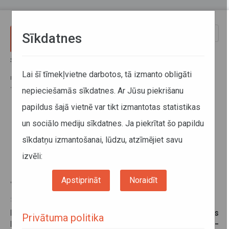
Pārlekt uz galveno saturu
Toggle
Sīkdatnes
naviga
Sākums
Jaunumi
Pievienotas pieturas vai mainīti nosaukumi reģionālo autobusu
Lai šī tīmekļvietne darbotos, tā izmanto obligāti
maršrutos Rīga–Vecumnieki, Rīga–Skaistkalne un Bauska–
Jaunsaule–Skaistkalne
nepieciešamās sīkdatnes. Ar Jūsu piekrišanu
papildus šajā vietnē var tikt izmantotas statistikas
Pievienotas pieturas vai mainīti
un sociālo mediju sīkdatnes. Ja piekrītat šo papildu
nosaukumi reģionālo autobusu
sīkdatņu izmantošanai, lūdzu, atzīmējiet savu
maršrutos Rīga–Vecumnieki,
izvēli:
Rīga–Skaistkalne un Bauska–
Jaunsaule–Skaistkalne
Apstiprināt
Noraidīt
30. janvāris 2025
No šī gada 10. februāra reģionālo autobusu maršrutos
Privātuma politika
Rīga–Vecumnieki, Rīga–Skaistkalne un Bauska–