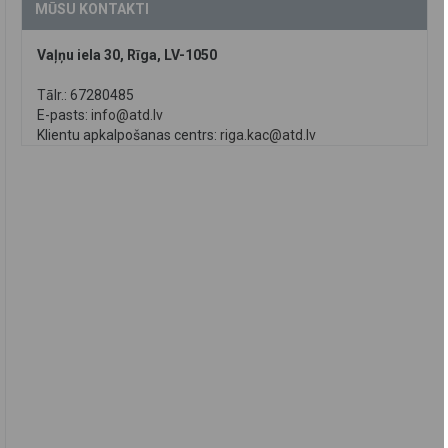
MŪSU KONTAKTI
Vaļņu iela 30, Rīga, LV-1050
Tālr.: 67280485
E-pasts:
info@atd.lv
Klientu apkalpošanas centrs:
riga.kac@atd.lv