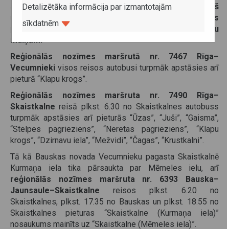
Jaunsaule–Skaistkalne pasažieriem jāpievērš
Detalizētāka informācija par izmantotajām
uzmanība izmaiņām reisu kustības sarakstos
sīkdatnēm
pievienotajām pieturām vai pieturu nosaukumu
maiņām.
Reģionālās nozīmes maršrutā nr. 7467 Rīga–
Vecumnieki
visos reisos autobusi turpmāk apstāsies arī
pieturā “Klapu krogs”.
Reģionālās nozīmes maršruta nr. 7490 Rīga–
Skaistkalne
reisā plkst. 6.30 no Skaistkalnes autobuss
turpmāk apstāsies arī pieturās “Ūzas”, “Juši”, “Gaisma”,
“Stelpes pagrieziens”, “Neretas pagrieziens”, “Klapu
krogs”, “Dzirnavu iela”, “Mežvidi”, “Čagas”, “Krustkalni”.
Tā kā Bauskas novada Vecumnieku pagasta Skaistkalnē
Kurmaņa iela tika pārsaukta par Mēmeles ielu, arī
reģionālās nozīmes maršruta nr. 6393 Bauska–
Jaunsaule–Skaistkalne
reisos plkst. 6.20 no
Skaistkalnes, plkst. 17.35 no Bauskas un plkst. 18.55 no
Skaistkalnes pieturas “Skaistkalne (Kurmaņa iela)”
nosaukums mainīts uz “Skaistkalne (Mēmeles iela)”.