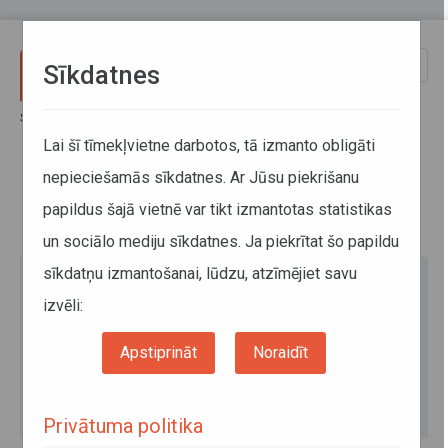
Pārlekt uz galveno saturu
Toggle
Sīkdatnes
naviga
Sākums
Jaunumi
Pieteikšanās Bērniem drošas pārvietošanās dienas vebināram
Lai šī tīmekļvietne darbotos, tā izmanto obligāti
nepieciešamās sīkdatnes. Ar Jūsu piekrišanu
Pieteikšanās Bērniem drošas
papildus šajā vietnē var tikt izmantotas statistikas
pārvietošanās dienas vebināram
un sociālo mediju sīkdatnes. Ja piekrītat šo papildu
sīkdatņu izmantošanai, lūdzu, atzīmējiet savu
izvēli:
Apstiprināt
Noraidīt
Privātuma politika