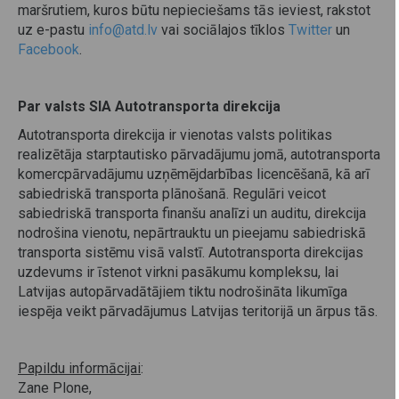
maršrutiem, kuros būtu nepieciešams tās ieviest, rakstot
uz e-pastu
info@atd.lv
vai sociālajos tīklos
Twitter
un
Facebook
.
Par valsts SIA Autotransporta direkcija
Autotransporta direkcija ir vienotas valsts politikas
realizētāja starptautisko pārvadājumu jomā, autotransporta
komercpārvadājumu uzņēmējdarbības licencēšanā, kā arī
sabiedriskā transporta plānošanā. Regulāri veicot
sabiedriskā transporta finanšu analīzi un auditu, direkcija
nodrošina vienotu, nepārtrauktu un pieejamu sabiedriskā
transporta sistēmu visā valstī. Autotransporta direkcijas
uzdevums ir īstenot virkni pasākumu kompleksu, lai
Latvijas autopārvadātājiem tiktu nodrošināta likumīga
iespēja veikt pārvadājumus Latvijas teritorijā un ārpus tās.
Papildu informācijai
:
Zane Plone,