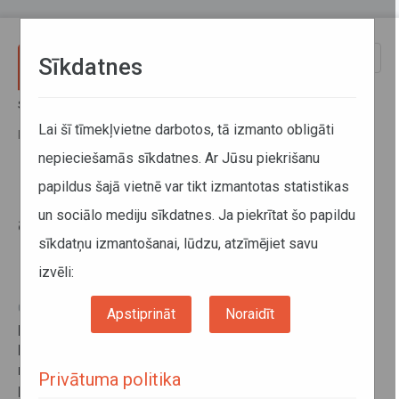
Pārlekt uz galveno saturu
Toggle
Sīkdatnes
naviga
Sākums
Jaunumi
Pasažieriem ir iespēja iegādāties abonementa biļeti braucieniem
Lai šī tīmekļvietne darbotos, tā izmanto obligāti
kādā no SIA Migar apkalpotajiem maršrutiem
nepieciešamās sīkdatnes. Ar Jūsu piekrišanu
papildus šajā vietnē var tikt izmantotas statistikas
Pasažieriem ir iespēja iegādāties
un sociālo mediju sīkdatnes. Ja piekrītat šo papildu
abonementa biļeti braucieniem
sīkdatņu izmantošanai, lūdzu, atzīmējiet savu
kādā no SIA Migar apkalpotajiem
maršrutiem
izvēli:
05. maijs 2016
Apstiprināt
Noraidīt
Iedzīvotājiem ir iespēja iegādāties abonementa biļeti
braucieniem kādā no 30 reģionālās nozīmes
maršrutiem bijušajā Jelgavas rajonā, kur pasažieru
Privātuma politika
pārvadājumus nodrošina SIA Migar. Tādējādi