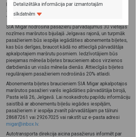
pasažieri, kuri ar noteiktu regularitāti izmanto
Detalizētāka informācija par izmantotajām
sabiedriskā transporta pakalpojumus, par braucienu
sīkdatnēm
varēs maksāt lētāk.
SIA Migar nodrošina pasažieru pārvadājumus 30 vietējās
nozīmes maršrutos bijušajā Jelgavas rajonā, un turpmāk
pasažieriem būs iespēja iegādāties abonementa biļetes,
kas būs derīgas, braucot kādā no attiecīgā pārvadātāja
apkalpotajiem maršrutu posmiem. Iedzīvotājiem būs
pieejamas mēneša biļetes braucieniem abos virzienos
darbdienās un visās mēneša dienās. Attiecīgās biļetes
regulārajiem pasažieriem nodrošinās 20% atlaidi.
Abonementa biļetes braucieniem SIA Migar apkalpotajos
maršrutos pasažieri varēs iegādāties pārvadātāja birojā,
Pasta ielā 26, Jelgavā. Lai noskaidrotu papildu informāciju
saistībā ar abonementu biļešu iegādes iespējām,
pasažieriem ir iespēja zvanīt pārvadātājam pa tālruni
28687261 vai 29267025 vai rakstīt uz e-pasta adresi
migar@inbox.lv
.
Autotransporta direkcija aicina pasažierus informēt par