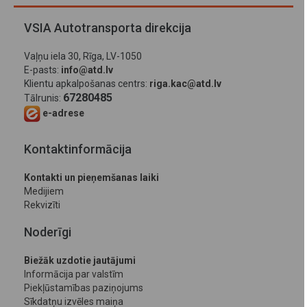
VSIA Autotransporta direkcija
Vaļņu iela 30, Rīga, LV-1050
E-pasts:
info@atd.lv
Klientu apkalpošanas centrs:
riga.kac@atd.lv
67280485
Tālrunis:
e-adrese
Kontaktinformācija
Kontakti un pieņemšanas laiki
Medijiem
Rekvizīti
Noderīgi
Biežāk uzdotie jautājumi
Informācija par valstīm
Piekļūstamības paziņojums
Sīkdatņu izvēles maiņa