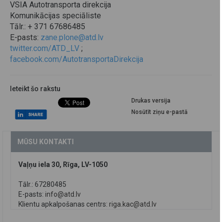
VSIA Autotransporta direkcija
Komunikācijas speciāliste
Tālr.: + 371 67686485
E-pasts:
zane.plone@atd.lv
twitter.com/ATD_LV
;
facebook.com/AutotransportaDirekcija
Ieteikt šo rakstu
Drukas versija
Nosūtīt ziņu e-pastā
MŪSU KONTAKTI
Vaļņu iela 30, Rīga, LV-1050
Tālr.: 67280485
E-pasts:
info@atd.lv
Klientu apkalpošanas centrs:
riga.kac@atd.lv