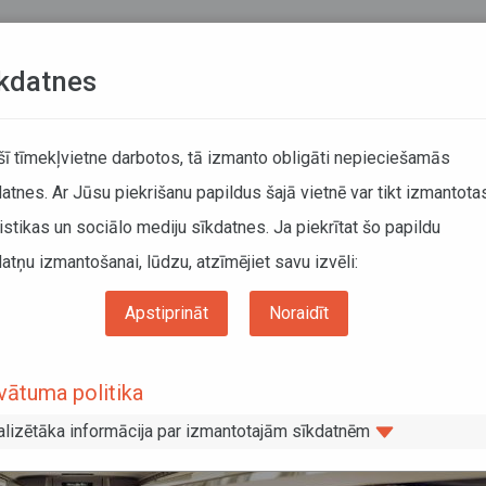
Teksta versija
L
kdatnes
KUSTĪBAS SARAKSTI
 šī tīmekļvietne darbotos, tā izmanto obligāti nepieciešamās
atnes. Ar Jūsu piekrišanu papildus šajā vietnē var tikt izmantota
DĀTĀJIEM
SABIEDRISKAIS TRANSPORTS
PAR MUM
istikas un sociālo mediju sīkdatnes. Ja piekrītat šo papildu
atņu izmantošanai, lūdzu, atzīmējiet savu izvēli:
eru skaits; būtiski pārskatīts un uzlabots reģionālais maršrutu tīkls
Apstiprināt
Noraidīt
un vilcienos pārvadāto pasažieru skait
vātuma politika
ots reģionālais maršrutu tīkls
alizētāka informācija par izmantotajām sīkdatnēm