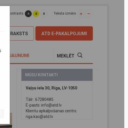
a
a
a
apas kontrasts
Teksta izmērs
PIERAKSTS
ATD E-PAKALPOJUMI
s
S
JAUNUMI
MEKLĒT
MŪSU KONTAKTI
Vaļņu iela 30, Rīga, LV-1050
s;
Tālr.: 67280485
E-pasts:
info@atd.lv
Klientu apkalpošanas centrs:
riga.kac@atd.lv