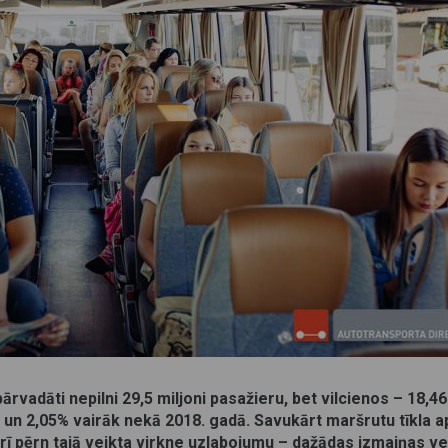
rvadāti nepilni 29,5 miljoni pasažieru, bet vilcienos – 18,46
,1% un 2,05% vairāk nekā 2018. gadā. Savukārt maršrutu tīkla 
ī pērn tajā veikta virkne uzlabojumu – dažādas izmaiņas ve