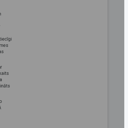
n
r
iecīgi
zīmes
as
ar
kaits
ta
zināts
o
.