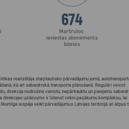
olitikas realizētāja starptautisko pārvadājumu jomā, autotransport
anā, kā arī sabiedriskā transporta plānošanā. Regulāri veicot
itu, direkcija nodrošina vienotu, nepārtrauktu un pieejamu sabied
ta direkcijas uzdevums ir īstenot virkni pasākumu kompleksu, lai
likumīga iespēja veikt pārvadājumus Latvijas teritorijā un ārpus t