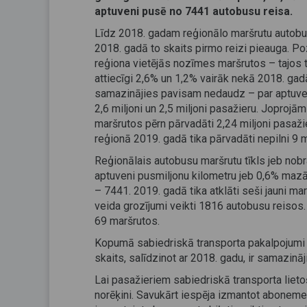
aptuveni pusē no 7441 autobusu reisa.
Līdz 2018. gadam reģionālo maršrutu autobu
2018. gadā to skaits pirmo reizi pieauga. Po
reģiona vietējās nozīmes maršrutos – tajos tik
attiecīgi 2,6% un 1,2% vairāk nekā 2018. ga
samazinājies pavisam nedaudz – par aptuveni
2,6 miljoni un 2,5 miljoni pasažieru. Joprojām
maršrutos pērn pārvadāti 2,24 miljoni pasaž
reģionā 2019. gadā tika pārvadāti nepilni 9 m
Reģionālais autobusu maršrutu tīkls jeb nobr
aptuveni pusmiljonu kilometru jeb 0,6% mazā
– 7441. 2019. gadā tika atklāti seši jauni marš
veida grozījumi veikti 1816 autobusu reisos.
69 maršrutos.
Kopumā sabiedriskā transporta pakalpojumi r
skaits, salīdzinot ar 2018. gadu, ir samazinā
Lai pasažieriem sabiedriskā transporta liet
norēķini. Savukārt iespēja izmantot abonemen