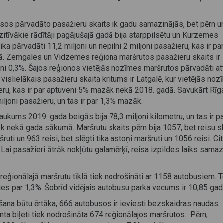
sos pārvadāto pasažieru skaits ik gadu samazinājās, bet pērn u
zitīvākie rādītāji pagājušajā gadā bija starppilsētu un Kurzemes
a pārvadāti 11,2 miljoni un nepilni 2 miljoni pasažieru, kas ir pa
dā. Zemgales un Vidzemes reģiona maršrutos pasažieru skaits ir
 0,3%. Šajos reģionos vietējās nozīmes maršrutos pārvadāti att
 vislielākais pasažieru skaita kritums ir Latgalē, kur vietējās no
ieru, kas ir par aptuveni 5% mazāk nekā 2018. gadā. Savukārt Rīg
iljoni pasažieru, un tas ir par 1,3% mazāk.
aukums 2019. gada beigās bija 78,3 miljoni kilometru, un tas ir p
k nekā gada sākumā. Maršrutu skaits pērn bija 1057, bet reisu s
ruti un 963 reisi, bet slēgti tika astoņi maršruti un 1056 reisi. Ci
 Lai pasažieri ātrāk nokļūtu galamērķī, reisa izpildes laiks sama
eģionālajā maršrutu tīklā tiek nodrošināti ar 1158 autobusiem. T
jies par 1,3%. Šobrīd vidējais autobusu parka vecums ir 10,85 gadi
ošana būtu ērtāka, 666 autobusos ir ieviesti bezskaidras naudas
ta biļeti tiek nodrošināta 674 reģionālajos maršrutos. Pērn,