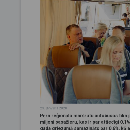
23. janvāris 2020
Pērn reģionālo maršrutu autobusos tika pā
miljoni pasažieru, kas ir par attiecīgi 0
gada griezumā samazināts par 0,6%, kā ar