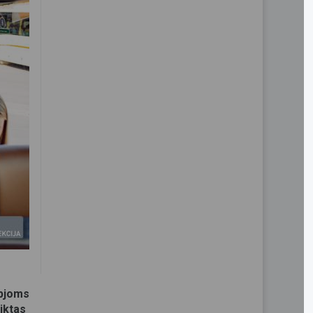
apjoms
iktas