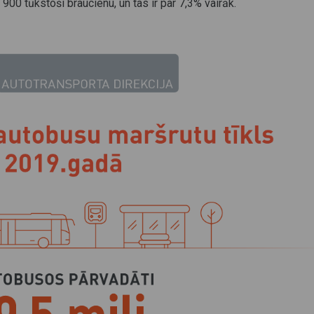
 900 tūkstoši braucienu, un tas ir par 7,3% vairāk.