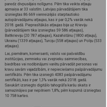
paredz divpusējais nolīgums. Pērn tika veikta atļauju
apmaiņa ar 33 valstīm. Latvijas pārvadātājiem tika
izsniegtas 86 669 vienreizējās starptautisko
autopārvadājumu atļaujas, kas ir par 0,2% vairāk nekā
2018. gadā. Pieprasītākās atļaujas bija uz Krieviju
(pārvadātājiem tika izsniegtas 59 586 atļaujas),
Baltkrieviju (20 787 atļaujas), Kazahstānu (1800 atļauju),
Ukrainu (1339 atļaujas), Turciju (558 atļaujas) un Poliju (533
atļaujas).
Lai, piemēram, komersanti, valsts vai pašvaldību
institūcijas, zemnieku vai zvejnieku saimniecības,
biedrības vai nodibinājumi varētu pārvadāt personas vai
kravu savām vajadzībām, ir nepieciešams pašpārvadājumu
sertifikāts. Pērn tika izsniegti 4083 pašpārvadājumu
sertifikāti, kas ir par 1,3% vairāk nekā 2018. gadā.
Savukārt izsniegto digitālo tahogrāfa karšu skaits ir
samazinājies par nepilniem 1,8%; pērn kopumā izsniegtas
10 758 kartes.