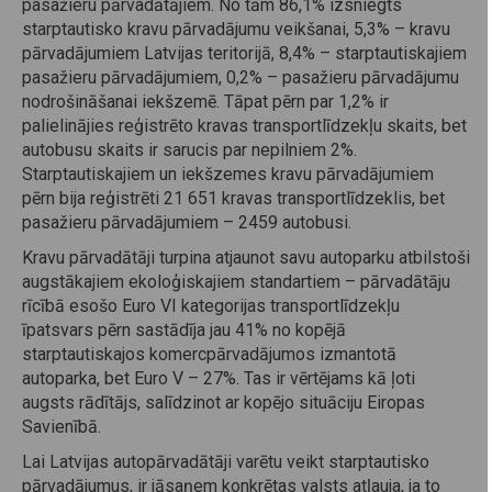
pasažieru pārvadātājiem. No tām 86,1% izsniegts
starptautisko kravu pārvadājumu veikšanai, 5,3% – kravu
pārvadājumiem Latvijas teritorijā, 8,4% – starptautiskajiem
pasažieru pārvadājumiem, 0,2% – pasažieru pārvadājumu
nodrošināšanai iekšzemē. Tāpat pērn par 1,2% ir
palielinājies reģistrēto kravas transportlīdzekļu skaits, bet
autobusu skaits ir sarucis par nepilniem 2%.
Starptautiskajiem un iekšzemes kravu pārvadājumiem
pērn bija reģistrēti 21 651 kravas transportlīdzeklis, bet
pasažieru pārvadājumiem – 2459 autobusi.
Kravu pārvadātāji turpina atjaunot savu autoparku atbilstoši
augstākajiem ekoloģiskajiem standartiem – pārvadātāju
rīcībā esošo Euro VI kategorijas transportlīdzekļu
īpatsvars pērn sastādīja jau 41% no kopējā
starptautiskajos komercpārvadājumos izmantotā
autoparka, bet Euro V – 27%. Tas ir vērtējams kā ļoti
augsts rādītājs, salīdzinot ar kopējo situāciju Eiropas
Savienībā.
Lai Latvijas autopārvadātāji varētu veikt starptautisko
pārvadājumus, ir jāsaņem konkrētas valsts atļauja, ja to