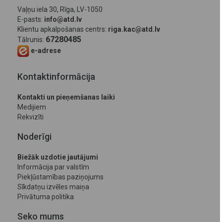
Vaļņu iela 30, Rīga, LV-1050
E-pasts:
info@atd.lv
Klientu apkalpošanas centrs:
riga.kac@atd.lv
67280485
Tālrunis:
e-adrese
Kontaktinformācija
Kontakti un pieņemšanas laiki
Medijiem
Rekvizīti
Noderīgi
Biežāk uzdotie jautājumi
Informācija par valstīm
Piekļūstamības paziņojums
Sīkdatņu izvēles maiņa
Privātuma politika
Seko mums