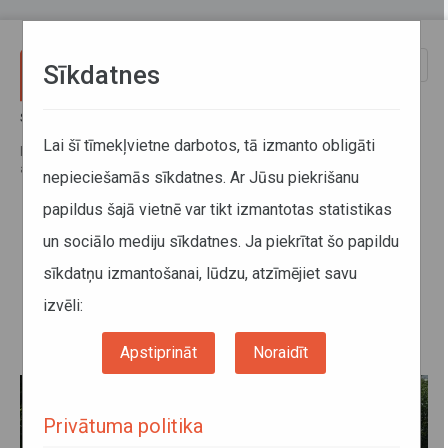
Pārlekt uz galveno saturu
Toggle
Sīkdatnes
naviga
Sākums
Jaunumi
Pērn palielinājies autopārvadātāju un transportlīdzekļu skaits;
Lai šī tīmekļvietne darbotos, tā izmanto obligāti
lielākais pieprasījums bija pēc Krievijas, Baltkrievijas un Kazahstānas
atļaujām
nepieciešamās sīkdatnes. Ar Jūsu piekrišanu
papildus šajā vietnē var tikt izmantotas statistikas
Pērn palielinājies autopārvadātāju
un sociālo mediju sīkdatnes. Ja piekrītat šo papildu
un transportlīdzekļu skaits;
sīkdatņu izmantošanai, lūdzu, atzīmējiet savu
lielākais pieprasījums bija pēc
izvēli:
Krievijas, Baltkrievijas un
Kazahstānas atļaujām
Apstiprināt
Noraidīt
Privātuma politika