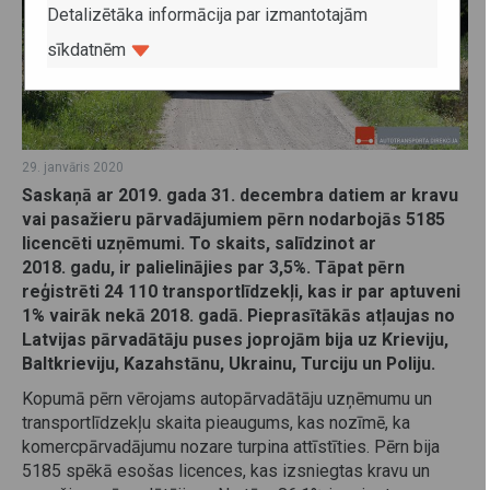
Detalizētāka informācija par izmantotajām
sīkdatnēm
29. janvāris 2020
Saskaņā ar 2019. gada 31. decembra datiem ar kravu
vai pasažieru pārvadājumiem pērn nodarbojās 5185
licencēti uzņēmumi. To skaits, salīdzinot ar
2018. gadu, ir palielinājies par 3,5%. Tāpat pērn
reģistrēti 24 110 transportlīdzekļi, kas ir par aptuveni
1% vairāk nekā 2018. gadā. Pieprasītākās atļaujas no
Latvijas pārvadātāju puses joprojām bija uz Krieviju,
Baltkrieviju, Kazahstānu, Ukrainu, Turciju un Poliju.
Kopumā pērn vērojams autopārvadātāju uzņēmumu un
transportlīdzekļu skaita pieaugums, kas nozīmē, ka
komercpārvadājumu nozare turpina attīstīties. Pērn bija
5185 spēkā esošas licences, kas izsniegtas kravu un