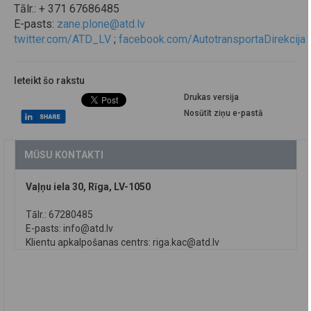
Tālr.: + 371 67686485
E-pasts:
zane.plone@atd.lv
twitter.com/ATD_LV
;
facebook.com/AutotransportaDirekcija
Ieteikt šo rakstu
Drukas versija
Nosūtīt ziņu e-pastā
MŪSU KONTAKTI
Vaļņu iela 30, Rīga, LV-1050
Tālr.: 67280485
E-pasts:
info@atd.lv
Klientu apkalpošanas centrs:
riga.kac@atd.lv