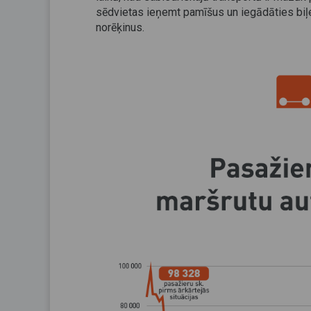
sēdvietas ieņemt pamīšus un iegādāties biļe
norēķinus.