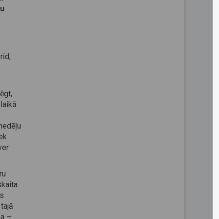
ru
rīd,
ēgt,
laikā
 nedēļu
iek
ver
ru
skaita
os
tajā
ļa –