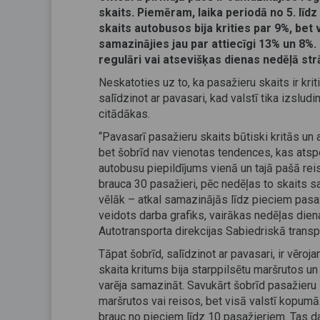
skaits. Piemēram, laika periodā no 5. līdz
skaits autobusos bija krities par 9%, bet v
samazinājies jau par attiecīgi 13% un 8%. 
regulāri vai atsevišķas dienas nedēļā strā
Neskatoties uz to, ka pasažieru skaits ir krit
salīdzinot ar pavasari, kad valstī tika izslud
citādākas.
“Pavasarī pasažieru skaits būtiski kritās un 
bet šobrīd nav vienotas tendences, kas atsp
autobusu piepildījums vienā un tajā pašā re
brauca 30 pasažieri, pēc nedēļas to skaits sa
vēlāk – atkal samazinājās līdz pieciem pasaž
veidots darba grafiks, vairākas nedēļas diena
Autotransporta direkcijas Sabiedriskā transp
Tāpat šobrīd, salīdzinot ar pavasari, ir vēro
skaita kritums bija starppilsētu maršrutos un
varēja samazināt. Savukārt šobrīd pasažieru 
maršrutos vai reisos, bet visā valstī kopumā.
brauc no pieciem līdz 10 pasažieriem. Tas daļē