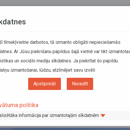
Teksta versija
L
kdatnes
KUSTĪBAS SARAKSTI
 šī tīmekļvietne darbotos, tā izmanto obligāti nepieciešamās
atnes. Ar Jūsu piekrišanu papildus šajā vietnē var tikt izmantota
DĀTĀJIEM
SABIEDRISKAIS TRANSPORTS
PAR MUM
istikas un sociālo mediju sīkdatnes. Ja piekrītat šo papildu
atņu izmantošanai, lūdzu, atzīmējiet savu izvēli:
u autobusos un vilcienos pārvadāto pasažieru skaits; pasažieri tiek aicināti ievēro
Apstiprināt
Noraidīt
amazinājies reģionālo maršrutu autob
vātuma politika
žieru skaits; pasažieri tiek aicināti
alizētāka informācija par izmantotajām sīkdatnēm
kumus sabiedriskajā transportā