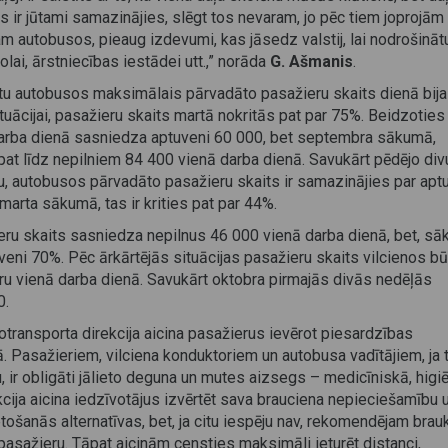
sos ir jūtami samazinājies, slēgt tos nevaram, jo pēc tiem joprojām 
m autobusos, pieaug izdevumi, kas jāsedz valstij, lai nodrošināt
olai, ārstniecības iestādei utt.,” norāda
G. Ašmanis
.
utu autobusos maksimālais pārvadāto pasažieru skaits dienā bija
situācijai, pasažieru skaits martā nokritās pat par 75%. Beidzoties
ā darba dienā sasniedza aptuveni 60 000, bet septembra sākumā,
pat līdz nepilniem 84 400 vienā darba dienā. Savukārt pēdējo div
u, autobusos pārvadāto pasažieru skaits ir samazinājies par apt
 marta sākumā, tas ir krities pat par 44%.
eru skaits sasniedza nepilnus 46 000 vienā darba dienā, bet, sā
tuveni 70%. Pēc ārkārtējās situācijas pasažieru skaits vilcienos bū
u vienā darba dienā. Savukārt oktobra pirmajās divās nedēļās
0.
otransporta direkcija aicina pasažierus ievērot piesardzības
 Pasažieriem, vilciena konduktoriem un autobusa vadītājiem, ja t
u, ir obligāti jālieto deguna un mutes aizsegs – medicīniskā, higi
kcija aicina iedzīvotājus izvērtēt sava brauciena nepieciešamību 
ošanās alternatīvas, bet, ja citu iespēju nav, rekomendējam brau
 pasažieru. Tāpat aicinām censties maksimāli ieturēt distanci,