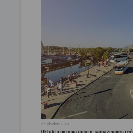
27. oktobris 2020
Oktobra pirmajā pusē ir samazinājies re