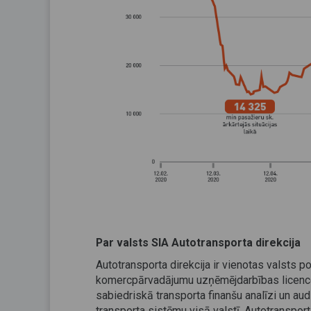
Par valsts SIA Autotransporta direkcija
Autotransporta direkcija ir vienotas valsts p
komercpārvadājumu uzņēmējdarbības licencēš
sabiedriskā transporta finanšu analīzi un aud
transporta sistēmu visā valstī. Autotranspor