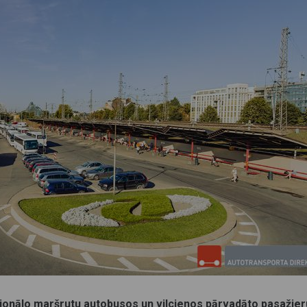
ģionālo maršrutu autobusos un vilcienos pārvadāto pasažier