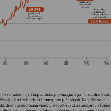
olitikas realizētāja starptautisko pārvadājumu jomā, autotransport
anā, kā arī sabiedriskā transporta plānošanā. Regulāri veicot
itu, direkcija nodrošina vienotu, nepārtrauktu un pieejamu sabied
ta direkcijas uzdevums ir īstenot virkni pasākumu kompleksu, lai