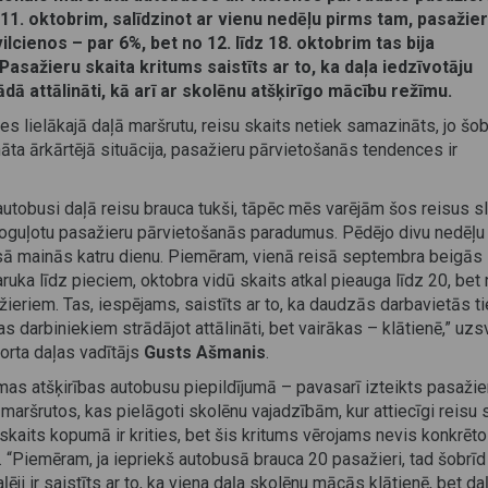
 11. oktobrim, salīdzinot ar vienu nedēļu pirms tam, pasažie
ilcienos – par 6%, bet no 12. līdz 18. oktobrim tas bija
Pasažieru skaita kritums saistīts ar to, ka daļa iedzīvotāju
dā attālināti, kā arī ar skolēnu atšķirīgo mācību režīmu.
ies lielākajā daļā maršrutu, reisu skaits netiek samazināts, jo šob
ināta ārkārtējā situācija, pasažieru pārvietošanās tendences ir
autobusi daļā reisu brauca tukši, tāpēc mēs varējām šos reisus sl
oguļotu pasažieru pārvietošanās paradumus. Pēdējo divu nedēļu 
isā mainās katru dienu. Piemēram, vienā reisā septembra beigās
ruka līdz pieciem, oktobra vidū skaits atkal pieauga līdz 20, bet
ieriem. Tas, iespējams, saistīts ar to, ka daudzās darbavietās t
s darbiniekiem strādājot attālināti, bet vairākas – klātienē,” uzs
orta daļas vadītājs
Gusts Ašmanis
.
jamas atšķirības autobusu piepildījumā – pavasarī izteikts pasažie
 maršrutos, kas pielāgoti skolēnu vajadzībām, kur attiecīgi reisu 
skaits kopumā ir krities, bet šis kritums vērojams nevis konkrēt
 “Piemēram, ja iepriekš autobusā brauca 20 pasažieri, tad šobrīd 
ji ir saistīts ar to, ka viena daļa skolēnu mācās klātienē, bet da