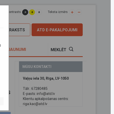
a
a
a
apas kontrasts
Teksta izmērs
PIERAKSTS
ATD E-PAKALPOJUMI
s
S
JAUNUMI
MEKLĒT
MŪSU KONTAKTI
t
Vaļņu iela 30, Rīga, LV-1050
Tālr.: 67280485
usos
E-pasts:
info@atd.lv
Klientu apkalpošanas centrs:
riga.kac@atd.lv