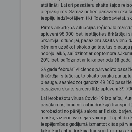
attālināti. Lai arī pasažieru skaits šajos rei
pieprasījums. Samazinoties pasažieru skaita
iespēju iedzīvotājiem tikt līdz darbavietai, sk
Pirms ārkārtējās situācijas reģionālo maršr
aptuveni 98 300, bet, iestājoties ārkārtējai 
ārkārtējai situācijai, pasažieru skaits vien
bērniem uzsākot skolas gaitas, tas pieauga 
nedēļu laikā, salīdzinot ar septembra sākum
20%, bet, salīdzinot ar laika periodu šā gada
Šā gada februārī vilcienos pārvadāto pasaži
ārkārtējai situācijai, to skaits saruka par ap
pieauga, sasniedzot gandrīz 49 300 pasažier
pasažieru skaits sarucis līdz aptuveni 39 70
Lai ierobežotu vīrusa Covid-19 izplatību, Aut
pasākumus, braucot sabiedriskajā transportā.
norobežoti no pārējā salona ar fizisku barjer
maska, vizieris vai sejas vairogs. Tāpat dire
iespējamības gadījumā izmantot citas pārviet
laikā, kad sabiedriskajā transportā ir mazāk