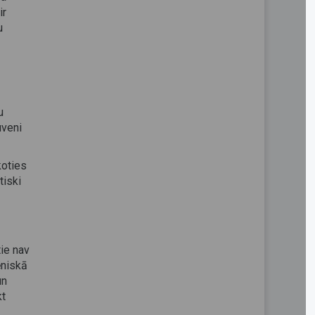
ir
u
u
uveni
koties
tiski
ie nav
ēniskā
un
kt