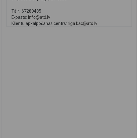
Tālr.: 67280485
E-pasts:
info@atd.lv
Klientu apkalpošanas centrs:
riga.kac@atd.lv