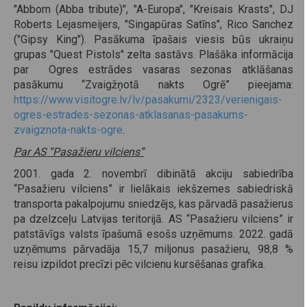
"Abborn (Abba tribute)", "A-Europa", "Kreisais Krasts", DJ
Roberts Lejasmeijers, "Singapūras Satīns", Rico Sanchez
("Gipsy King"). Pasākuma īpašais viesis būs ukraiņu
grupas "Quest Pistols" zelta sastāvs. Plašāka informācija
par Ogres estrādes vasaras sezonas atklāšanas
pasākumu “Zvaigžņotā nakts Ogrē” pieejama:
https://www.visitogre.lv/lv/pasakumi/2323/verienigais-
ogres-estrades-sezonas-atklasanas-pasakums-
zvaigznota-nakts-ogre
.
Par AS “Pasažieru vilciens”
2001. gada 2. novembrī dibinātā akciju sabiedrība
“Pasažieru vilciens” ir lielākais iekšzemes sabiedriskā
transporta pakalpojumu sniedzējs, kas pārvadā pasažierus
pa dzelzceļu Latvijas teritorijā. AS “Pasažieru vilciens” ir
patstāvīgs valsts īpašumā esošs uzņēmums. 2022. gadā
uzņēmums pārvadāja 15,7 miljonus pasažieru, 98,8 %
reisu izpildot precīzi pēc vilcienu kursēšanas grafika.