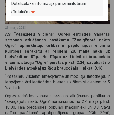
Detalizētāka informācija par izmantotajām
sīkdatnēm
23. maijs 2023
AS “Pasažieru vilciens” Ogres estrādes vasaras
sezonas atklāšanas pasākuma “Zvaigžņotā nakts
Ogrē” apmeklētāju ērtībai ir papildinājusi vilcienu
kustības sarakstu ar reisiem 28. maija naktī uz
Lielvārdi un Rīgu. No Rīgas uz Lielvārdi braucošais
vilciens stacijā “Ogre” piestās plkst. 2.34, savukārt no
Lielvārdes atpakaļ uz Rīgu braucošais ­– plkst. 3.16.
“Pasažieru vilciena” tīmekļvietnē un mobilajā lietotnē jau ir
iespējams ērti iegādāties biļetes uz šiem vilcieniem ar 5
% atlaidi.
Ogres estrādes vasaras sezonas atklāšanas pasākums
“Zvaigžņotā nakts Ogrē” norisināsies no 27. maija plkst.
18.00. Tajā piedalīsies populāri mākslinieki un DJ. Savu
dalību pasākumā apstiprinājušas grupas "Citi Zēni",