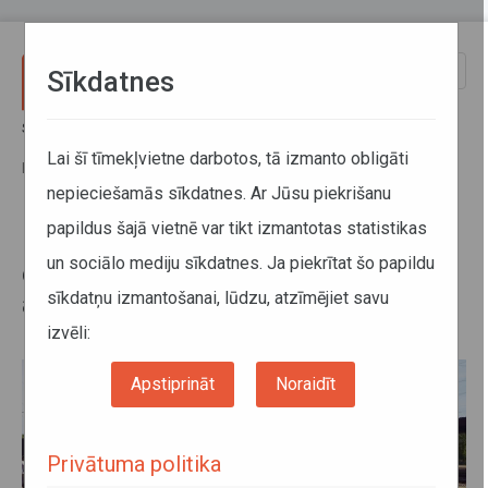
Pārlekt uz galveno saturu
Toggle
Sīkdatnes
naviga
Sākums
Jaunumi
Norīkoti vilcieni pēc Ogres estrādes vasaras sezonas atklāšanas
Lai šī tīmekļvietne darbotos, tā izmanto obligāti
pasākuma “Zvaigžņotā nakts Ogrē”
nepieciešamās sīkdatnes. Ar Jūsu piekrišanu
papildus šajā vietnē var tikt izmantotas statistikas
Norīkoti vilcieni pēc Ogres
un sociālo mediju sīkdatnes. Ja piekrītat šo papildu
estrādes vasaras sezonas
sīkdatņu izmantošanai, lūdzu, atzīmējiet savu
atklāšanas pasākuma “Zvaigžņotā
nakts Ogrē”
izvēli:
Apstiprināt
Noraidīt
Privātuma politika