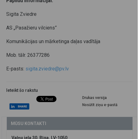
Papildu informācijai:
Sigita Zviedre
AS „Pasažieru vilciens”
Komunikācijas un mārketinga daļas vadītāja
Mob. tālr. 26377286
E-pasts:
sigita.zviedre@pv.lv
Ieteikt šo rakstu
Drukas versija
Nosūtīt ziņu e-pastā
MŪSU KONTAKTI
Vaļņu iela 30, Rīga, LV-1050