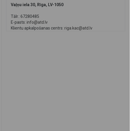
Vaļņu iela 30, Rīga, LV-1050
Tālr.: 67280485
E-pasts:
info@atd.lv
Klientu apkalpošanas centrs:
riga.kac@atd.lv