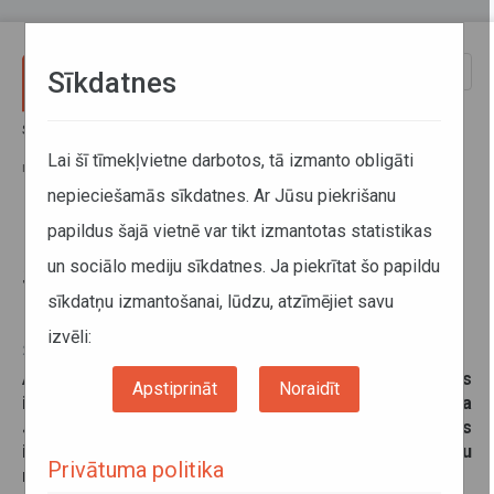
Pārlekt uz galveno saturu
Toggle
Sīkdatnes
naviga
Sākums
Jaunumi
No septembra pietura “Jānītis” Smiltenē tiek iekļauta vairākos
Lai šī tīmekļvietne darbotos, tā izmanto obligāti
reģionālo autobusu maršrutos
nepieciešamās sīkdatnes. Ar Jūsu piekrišanu
papildus šajā vietnē var tikt izmantotas statistikas
No septembra pietura “Jānītis”
un sociālo mediju sīkdatnes. Ja piekrītat šo papildu
Smiltenē tiek iekļauta vairākos
sīkdatņu izmantošanai, lūdzu, atzīmējiet savu
reģionālo autobusu maršrutos
izvēli:
22. augusts 2024
Atsaucoties Smiltenes novada pašvaldības
Apstiprināt
Noraidīt
ierosinājumam, no šī gada 1. septembra pietura
Jānītis
, kas atrodas Smiltenē, Rīgas ielā 8 un Rīgas
ielā 5, tiek iekļauta vairāku reģionālo autobusu
Privātuma politika
maršrutu kustības grafikos.