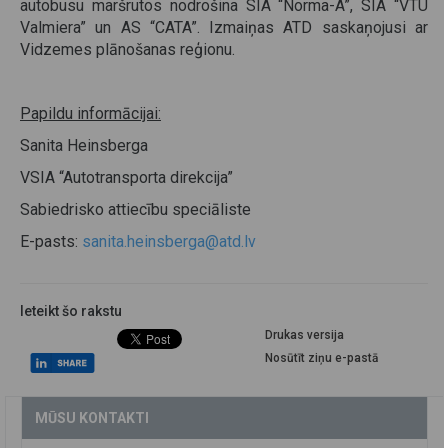
autobusu maršrutos nodrošina SIA “Norma-A”, SIA “VTU
Valmiera” un AS “CATA”. Izmaiņas ATD saskaņojusi ar
Vidzemes plānošanas reģionu.
Papildu informācijai:
Sanita Heinsberga
VSIA “Autotransporta direkcija”
Sabiedrisko attiecību speciāliste
E-pasts:
sanita.heinsberga@atd.lv
Ieteikt šo rakstu
Drukas versija
Nosūtīt ziņu e-pastā
MŪSU KONTAKTI