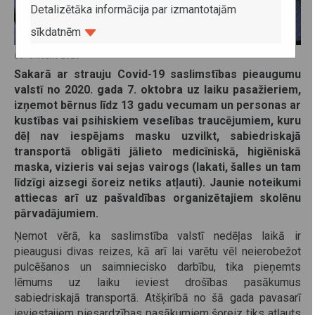
Detalizētāka informācija par izmantotajām
sīkdatnēm
05. oktobris 2020
Sakarā ar strauju Covid-19 saslimstības pieaugumu
valstī no 2020. gada 7. oktobra uz laiku pasažieriem,
izņemot bērnus līdz 13 gadu vecumam un personas ar
kustības vai psihiskiem veselības traucējumiem, kuru
dēļ nav iespējams masku uzvilkt, sabiedriskajā
transportā obligāti jālieto medicīniskā, higiēniskā
maska, vizieris vai sejas vairogs (lakati, šalles un tam
līdzīgi aizsegi šoreiz netiks atļauti). Jaunie noteikumi
attiecas arī uz pašvaldības organizētajiem skolēnu
pārvadājumiem.
Ņemot vērā, ka saslimstība valstī nedēļas laikā ir
pieaugusi divas reizes, kā arī lai varētu vēl neierobežot
pulcēšanos un saimniecisko darbību, tika pieņemts
lēmums uz laiku ieviest drošības pasākumus
sabiedriskajā transportā. Atšķirībā no šā gada pavasarī
ieviestajiem piesardzības pasākumiem šoreiz tiks atļauts