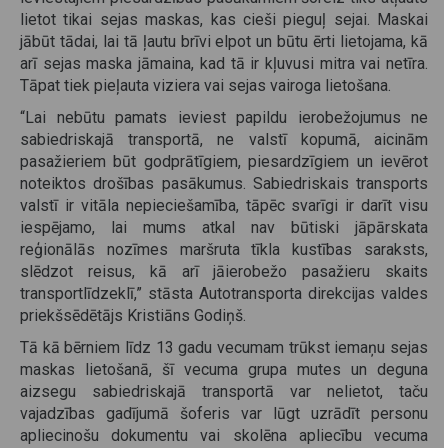
lietot tikai sejas maskas, kas cieši pieguļ sejai. Maskai
jābūt tādai, lai tā ļautu brīvi elpot un būtu ērti lietojama, kā
arī sejas maska jāmaina, kad tā ir kļuvusi mitra vai netīra.
Tāpat tiek pieļauta viziera vai sejas vairoga lietošana.
“Lai nebūtu pamats ieviest papildu ierobežojumus ne
sabiedriskajā transportā, ne valstī kopumā, aicinām
pasažieriem būt godprātīgiem, piesardzīgiem un ievērot
noteiktos drošības pasākumus. Sabiedriskais transports
valstī ir vitāla nepieciešamība, tāpēc svarīgi ir darīt visu
iespējamo, lai mums atkal nav būtiski jāpārskata
reģionālās nozīmes maršruta tīkla kustības saraksts,
slēdzot reisus, kā arī jāierobežo pasažieru skaits
transportlīdzeklī,” stāsta Autotransporta direkcijas valdes
priekšsēdētājs Kristiāns Godiņš.
Tā kā bērniem līdz 13 gadu vecumam trūkst iemaņu sejas
maskas lietošanā, šī vecuma grupa mutes un deguna
aizsegu sabiedriskajā transportā var nelietot, taču
vajadzības gadījumā šoferis var lūgt uzrādīt personu
apliecinošu dokumentu vai skolēna apliecību vecuma