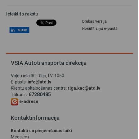
Ieteikt šo rakstu
Drukas versija
Nosūtīt ziņu e-pastā
VSIA Autotransporta direkcija
Vaļņu iela 30, Rīga, LV-1050
E-pasts:
info@atd.lv
Klientu apkalpošanas centrs:
riga.kac@atd.lv
67280485
Tālrunis:
e-adrese
Kontaktinformācija
Kontakti un pieņemšanas laiki
Medijiem