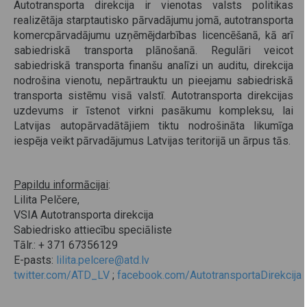
Autotransporta direkcija ir vienotas valsts politikas
realizētāja starptautisko pārvadājumu jomā, autotransporta
komercpārvadājumu uzņēmējdarbības licencēšanā, kā arī
sabiedriskā transporta plānošanā. Regulāri veicot
sabiedriskā transporta finanšu analīzi un auditu, direkcija
nodrošina vienotu, nepārtrauktu un pieejamu sabiedriskā
transporta sistēmu visā valstī. Autotransporta direkcijas
uzdevums ir īstenot virkni pasākumu kompleksu, lai
Latvijas autopārvadātājiem tiktu nodrošināta likumīga
iespēja veikt pārvadājumus Latvijas teritorijā un ārpus tās.
Papildu informācijai
:
Lilita Pelčere,
VSIA Autotransporta direkcija
Sabiedrisko attiecību speciāliste
Tālr.: + 371 67356129
E-pasts:
lilita.pelcere@atd.lv
twitter.com/ATD_LV
;
facebook.com/AutotransportaDirekcija