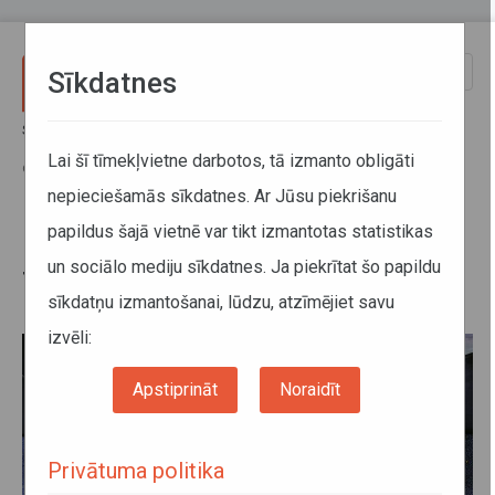
Pārlekt uz galveno saturu
Toggle
Sīkdatnes
naviga
Sākums
Jaunumi
No 7. oktobra sabiedriskajā transportā obligāti jālieto mutes un
Lai šī tīmekļvietne darbotos, tā izmanto obligāti
deguna aizsegs
nepieciešamās sīkdatnes. Ar Jūsu piekrišanu
papildus šajā vietnē var tikt izmantotas statistikas
No 7. oktobra sabiedriskajā
un sociālo mediju sīkdatnes. Ja piekrītat šo papildu
transportā obligāti jālieto mutes
sīkdatņu izmantošanai, lūdzu, atzīmējiet savu
un deguna aizsegs
izvēli:
Apstiprināt
Noraidīt
Privātuma politika