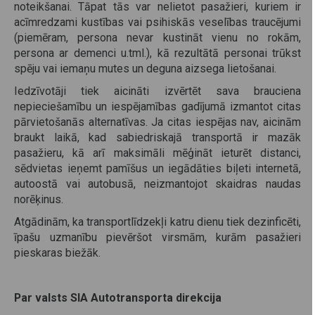
noteikšanai. Tāpat tās var nelietot pasažieri, kuriem ir
acīmredzami kustības vai psihiskās veselības traucējumi
(piemēram, persona nevar kustināt vienu no rokām,
persona ar demenci u.tml.), kā rezultātā personai trūkst
spēju vai iemaņu mutes un deguna aizsega lietošanai.
Iedzīvotāji tiek aicināti izvērtēt sava brauciena
nepieciešamību un iespējamības gadījumā izmantot citas
pārvietošanās alternatīvas. Ja citas iespējas nav, aicinām
braukt laikā, kad sabiedriskajā transportā ir mazāk
pasažieru, kā arī maksimāli mēģināt ieturēt distanci,
sēdvietas ieņemt pamīšus un iegādāties biļeti internetā,
autoostā vai autobusā, neizmantojot skaidras naudas
norēķinus.
Atgādinām, ka transportlīdzekļi katru dienu tiek dezinficēti,
īpašu uzmanību pievēršot virsmām, kurām pasažieri
pieskaras biežāk.
Par valsts SIA Autotransporta direkcija