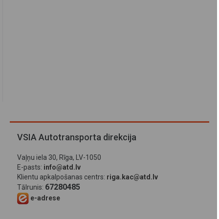
VSIA Autotransporta direkcija
Vaļņu iela 30, Rīga, LV-1050
E-pasts:
info@atd.lv
Klientu apkalpošanas centrs:
riga.kac@atd.lv
67280485
Tālrunis:
e-adrese