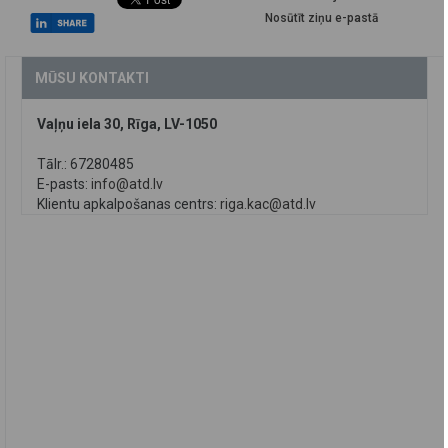
Nosūtīt ziņu e-pastā
MŪSU KONTAKTI
Vaļņu iela 30, Rīga, LV-1050
Tālr.: 67280485
E-pasts:
info@atd.lv
Klientu apkalpošanas centrs:
riga.kac@atd.lv