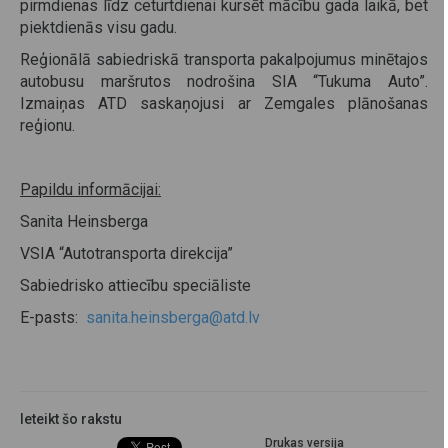
pirmdienas līdz ceturtdienai kursēt mācību gada laikā, bet
piektdienās visu gadu.
Reģionālā sabiedriskā transporta pakalpojumus minētajos
autobusu maršrutos nodrošina SIA “Tukuma Auto”.
Izmaiņas ATD saskaņojusi ar Zemgales plānošanas
reģionu.
Papildu informācijai:
Sanita Heinsberga
VSIA “Autotransporta direkcija”
Sabiedrisko attiecību speciāliste
E-pasts:
sanita.heinsberga@atd.lv
Ieteikt šo rakstu
Drukas versija