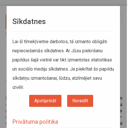
Pārlekt uz galveno saturu
Toggle
Sīkdatnes
naviga
Sākums
Jaunumi
No 4. novembra izmaiņas trīs reģionālo autobusu maršrutos
Lai šī tīmekļvietne darbotos, tā izmanto obligāti
Jēkabpils novadā
nepieciešamās sīkdatnes. Ar Jūsu piekrišanu
papildus šajā vietnē var tikt izmantotas statistikas
No 4. novembra izmaiņas trīs
un sociālo mediju sīkdatnes. Ja piekrītat šo papildu
reģionālo autobusu maršrutos
sīkdatņu izmantošanai, lūdzu, atzīmējiet savu
Jēkabpils novadā
izvēli:
22. oktobris 2024
Lai skolēni pēc mācībām Zasas vidusskolā un
Apstiprināt
Noraidīt
ārpusskolas izglītības aktivitātēm vakaros varētu
nokļūt mājās Slatē, no šī gada 4. novembra veiktas
izmaiņas reģionālo autobusu maršrutos Zasa–
Privātuma politika
Ģērķēni–Slate–Rubeņi, Jēkabpils–Zasa–Slate–Rubeņi