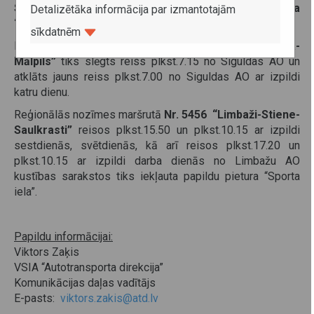
Saulkrasti” atsevišķos reisos iekļauta papildu pietura
Detalizētāka informācija par izmantotajām
“Sporta iela”.
sīkdatnēm
Reģionālās nozīmes maršrutā
Nr. 5591 “Sigulda-
Mālpils”
tiks slēgts reiss plkst.7.15 no Siguldas AO un
atklāts jauns reiss plkst.7.00 no Siguldas AO ar izpildi
katru dienu.
Reģionālās nozīmes maršrutā
Nr. 5456 “Limbaži-Stiene-
Saulkrasti”
reisos plkst.15.50 un plkst.10.15 ar izpildi
sestdienās, svētdienās, kā arī reisos plkst.17.20 un
plkst.10.15 ar izpildi darba dienās no Limbažu AO
kustības sarakstos tiks iekļauta papildu pietura “Sporta
iela”.
Papildu informācijai:
Viktors Zaķis
VSIA “Autotransporta direkcija”
Komunikācijas daļas vadītājs
E-pasts:
viktors.zakis@atd.lv