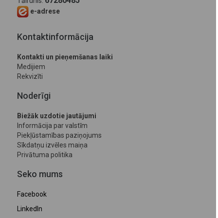
67280485
Tālrunis:
e-adrese
Kontaktinformācija
Kontakti un pieņemšanas laiki
Medijiem
Rekvizīti
Noderīgi
Biežāk uzdotie jautājumi
Informācija par valstīm
Piekļūstamības paziņojums
Sīkdatņu izvēles maiņa
Privātuma politika
Seko mums
Facebook
LinkedIn