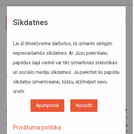
Pārlekt uz galveno saturu
Toggle
Sīkdatnes
naviga
Sākums
Jaunumi
No 27. oktobra reģionālo autobusu maršrutu tīklu daļā Limbaži,
Lai šī tīmekļvietne darbotos, tā izmanto obligāti
Sigulda tiks veiktas nelielas izmaiņas
nepieciešamās sīkdatnes. Ar Jūsu piekrišanu
papildus šajā vietnē var tikt izmantotas statistikas
No 27. oktobra reģionālo
un sociālo mediju sīkdatnes. Ja piekrītat šo papildu
autobusu maršrutu tīklu daļā
sīkdatņu izmantošanai, lūdzu, atzīmējiet savu
Limbaži, Sigulda tiks veiktas
nelielas izmaiņas
izvēli:
24. oktobris 2025
Apstiprināt
Noraidīt
Ņemot vērā pasažieru ierosinājumus, no šī gada 27.
oktobra tiks veiktas izmaiņas reģionālā autobusu Nr.
5591 “Sigulda-Mālpils” atiešanas/ pienākšanas laikos,
Privātuma politika
savukārt maršruta Nr. 5456 “Limbaži-Stiene-