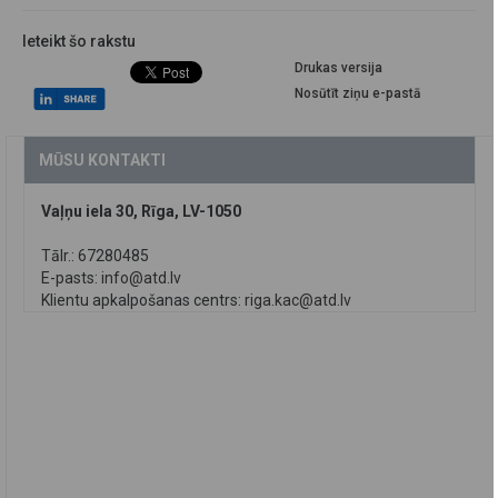
Ieteikt šo rakstu
Drukas versija
Nosūtīt ziņu e-pastā
MŪSU KONTAKTI
Vaļņu iela 30, Rīga, LV-1050
Tālr.: 67280485
E-pasts:
info@atd.lv
Klientu apkalpošanas centrs:
riga.kac@atd.lv