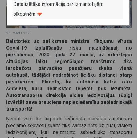
Detalizētāka informācija par izmantotajām
sīkdatnēm
26. marts 2020
Balstoties uz satiksmes ministra rīkojumu vīrusa
Covid-19 izplatīšanās riska mazināšanai, no
piektdienas, 2020. gada 27. marta, uz ārkārtējās
situācijas laiku reģionālajos maršrutos tiks
ierobežots pārvadāto pasažieru skaits vienā
autobusā, tādējādi nodrošinot lielāku distanci starp
pasažieriem. Plānots, ka autobusā katra otrā
sēdvieta, kuru nedrīkstēs ieņemt, būs iezīmēta.
Autotransporta direkcija aicina iedzīvotājus rūpīgi
izvērtēt sava brauciena nepieciešamību sabiedriskajā
transportā!
Ņemot vērā, ka turpmāk reģionālo maršrutu autobusos
pieejamo sēdvietu skaits tiks samazināts uz pusi, visiem
iedzīvotājiem, kuri neizmanto sabiedrisko transportu