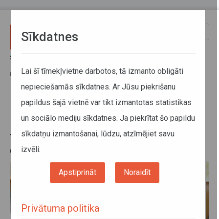
Pārlekt uz galveno saturu
Toggle
Sīkdatnes
naviga
Sākums
Jaunumi
No 27. marta tiks ierobežots pasažieru skaits vienā autobusā,
Lai šī tīmekļvietne darbotos, tā izmanto obligāti
tādējādi nodrošinot lielāku distanci starp pasažieriem
nepieciešamās sīkdatnes. Ar Jūsu piekrišanu
papildus šajā vietnē var tikt izmantotas statistikas
No 27. marta tiks ierobežots
un sociālo mediju sīkdatnes. Ja piekrītat šo papildu
pasažieru skaits vienā autobusā,
sīkdatņu izmantošanai, lūdzu, atzīmējiet savu
tādējādi nodrošinot lielāku
distanci starp pasažieriem
izvēli:
Apstiprināt
Noraidīt
Privātuma politika