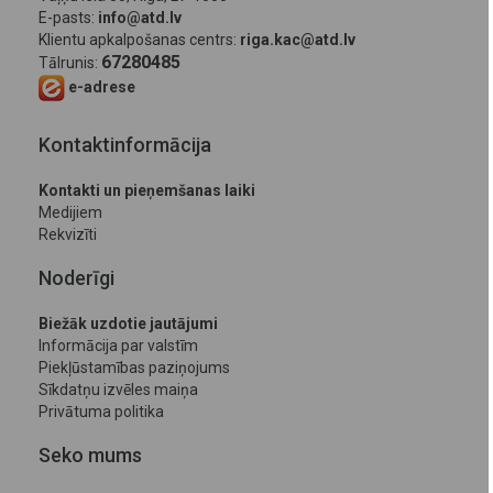
E-pasts:
info@atd.lv
Klientu apkalpošanas centrs:
riga.kac@atd.lv
67280485
Tālrunis:
e-adrese
Kontaktinformācija
Kontakti un pieņemšanas laiki
Medijiem
Rekvizīti
Noderīgi
Biežāk uzdotie jautājumi
Informācija par valstīm
Piekļūstamības paziņojums
Sīkdatņu izvēles maiņa
Privātuma politika
Seko mums