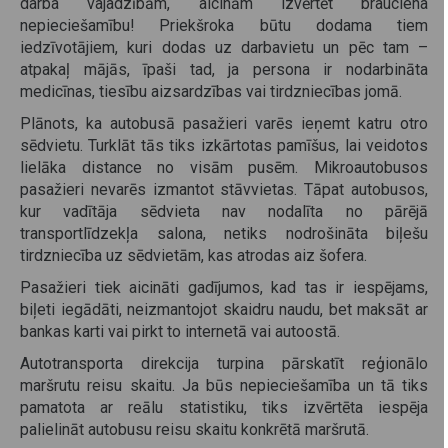
darba vajadzībām, aicinām izvērtēt brauciena
nepieciešamību! Priekšroka būtu dodama tiem
iedzīvotājiem, kuri dodas uz darbavietu un pēc tam –
atpakaļ mājās, īpaši tad, ja persona ir nodarbināta
medicīnas, tiesību aizsardzības vai tirdzniecības jomā.
Plānots, ka autobusā pasažieri varēs ieņemt katru otro
sēdvietu. Turklāt tās tiks izkārtotas pamīšus, lai veidotos
lielāka distance no visām pusēm. Mikroautobusos
pasažieri nevarēs izmantot stāvvietas. Tāpat autobusos,
kur vadītāja sēdvieta nav nodalīta no pārējā
transportlīdzekļa salona, netiks nodrošināta biļešu
tirdzniecība uz sēdvietām, kas atrodas aiz šofera.
Pasažieri tiek aicināti gadījumos, kad tas ir iespējams,
biļeti iegādāti, neizmantojot skaidru naudu, bet maksāt ar
bankas karti vai pirkt to internetā vai autoostā.
Autotransporta direkcija turpina pārskatīt reģionālo
maršrutu reisu skaitu. Ja būs nepieciešamība un tā tiks
pamatota ar reālu statistiku, tiks izvērtēta iespēja
palielināt autobusu reisu skaitu konkrētā maršrutā.