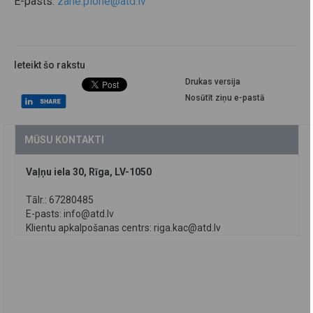
E-pasts:
zane.plone@atd.lv
Ieteikt šo rakstu
Drukas versija
Nosūtīt ziņu e-pastā
MŪSU KONTAKTI
Vaļņu iela 30, Rīga, LV-1050
Tālr.: 67280485
E-pasts:
info@atd.lv
Klientu apkalpošanas centrs:
riga.kac@atd.lv