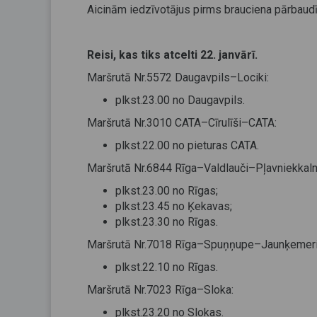
Aicinām iedzīvotājus pirms brauciena pārbaud
Reisi, kas tiks atcelti 22. janvārī.
Maršrutā Nr.5572 Daugavpils–Lociki:
plkst.23.00 no Daugavpils.
Maršrutā Nr.3010 CATA–Cīrulīši–CATA:
plkst.22.00 no pieturas CATA.
Maršrutā Nr.6844 Rīga–Valdlauči–Pļavniekkal
plkst.23.00 no Rīgas;
plkst.23.45 no Ķekavas;
plkst.23.30 no Rīgas.
Maršrutā Nr.7018 Rīga–Spuņņupe–Jaunķemeri
plkst.22.10 no Rīgas.
Maršrutā Nr.7023 Rīga–Sloka:
plkst.23.20 no Slokas.