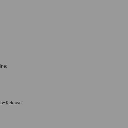
lne:
ns–Ķekava: