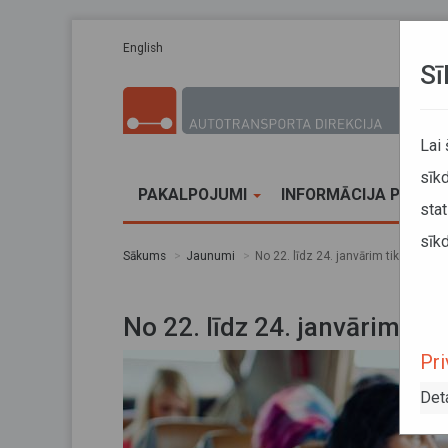
Pārlekt uz galveno saturu
English
Sī
Lai
sīkd
PAKALPOJUMI
INFORMĀCIJA PĀRVA
stat
sīkd
Sākums
Jaunumi
No 22. līdz 24. janvārim tiks atcelti
No 22. līdz 24. janvārim tik
Pri
Det