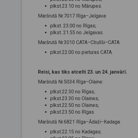
plkst.23.10 no Mārupes.
Maršrutā Nr.7017 Rīga–Jelgava:
plkst. 23.00 no Rīgas;
plkst. 21.55 no Jelgavas.
Maršrutā Nr.3010 CATA–Cīrulīši–CATA:
plkst.22.00 no pieturas CATA.
Reisi, kas tiks atcelti 23. un 24. janvārī.
Maršrutā Nr.5034 Rīga–Olaine:
plkst.22.30 no Rīgas;
plkst.23.30 no Olaines;
plkst.22.50 no Olaines;
plkst.23.50 no Rīgas.
Maršrutā Nr.6821 Rīga–Ādaži–Kadaga:
plkst.22.15 no Kadagas;