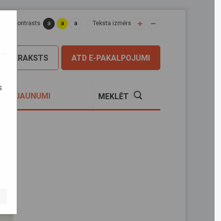
a
a
a
apas kontrasts
Teksta izmērs
PIERAKSTS
ATD E-PAKALPOJUMI
s
S
JAUNUMI
MEKLĒT