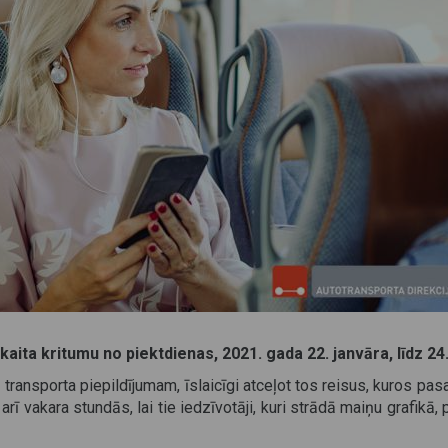
ta kritumu no piektdienas, 2021. gada 22. janvāra, līdz 24. 
transporta piepildījumam, īslaicīgi atceļot tos reisus, kuros pasa
 arī vakara stundās, lai tie iedzīvotāji, kuri strādā maiņu grafik