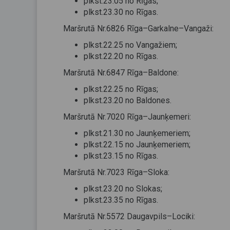
plkst.23.05 no Rīgas;
plkst.23.30 no Rīgas.
Maršrutā Nr.6826 Rīga–Garkalne–Vangaži:
plkst.22.25 no Vangažiem;
plkst.22.20 no Rīgas.
Maršrutā Nr.6847 Rīga–Baldone:
plkst.22.25 no Rīgas;
plkst.23.20 no Baldones.
Maršrutā Nr.7020 Rīga–Jaunķemeri:
plkst.21.30 no Jaunķemeriem;
plkst.22.15 no Jaunķemeriem;
plkst.23.15 no Rīgas.
Maršrutā Nr.7023 Rīga–Sloka:
plkst.23.20 no Slokas;
plkst.23.35 no Rīgas.
Maršrutā Nr.5572 Daugavpils–Lociki: