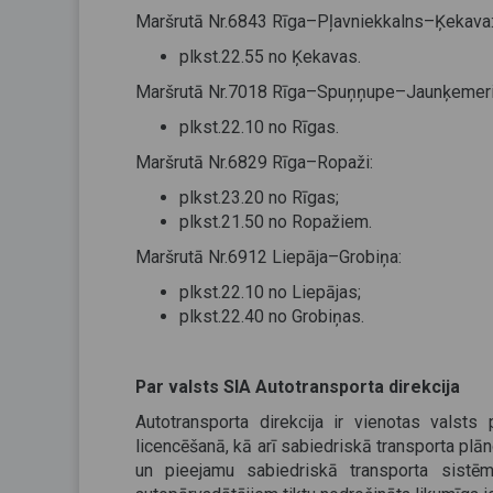
Maršrutā Nr.6843 Rīga–Pļavniekkalns–Ķekava
plkst.22.55 no Ķekavas.
Maršrutā Nr.7018 Rīga–Spuņņupe–Jaunķemeri
plkst.22.10 no Rīgas.
Maršrutā Nr.6829 Rīga–Ropaži:
plkst.23.20 no Rīgas;
plkst.21.50 no Ropažiem.
Maršrutā Nr.6912 Liepāja–Grobiņa:
plkst.22.10 no Liepājas;
plkst.22.40 no Grobiņas.
Par valsts SIA Autotransporta direkcija
Autotransporta direkcija ir vienotas valsts
licencēšanā, kā arī sabiedriskā transporta plān
un pieejamu sabiedriskā transporta sistēm