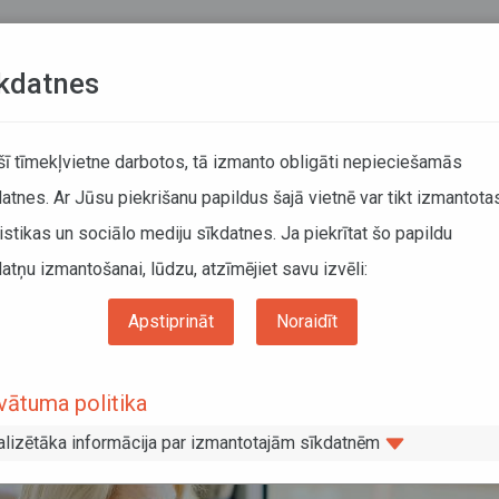
Teksta versija
L
kdatnes
KUSTĪBAS SARAKSTI
 šī tīmekļvietne darbotos, tā izmanto obligāti nepieciešamās
atnes. Ar Jūsu piekrišanu papildus šajā vietnē var tikt izmantota
DĀTĀJIEM
SABIEDRISKAIS TRANSPORTS
PAR MUM
istikas un sociālo mediju sīkdatnes. Ja piekrītat šo papildu
atņu izmantošanai, lūdzu, atzīmējiet savu izvēli:
 40 reģionālo maršrutu reisi
Apstiprināt
Noraidīt
s atcelti 40 reģionālo maršrutu reisi
vātuma politika
alizētāka informācija par izmantotajām sīkdatnēm