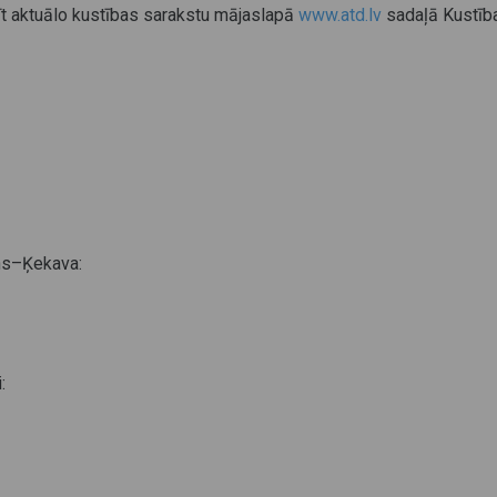
īt aktuālo kustības sarakstu mājaslapā
www.atd.lv
sadaļā Kustība
ns–Ķekava:
: