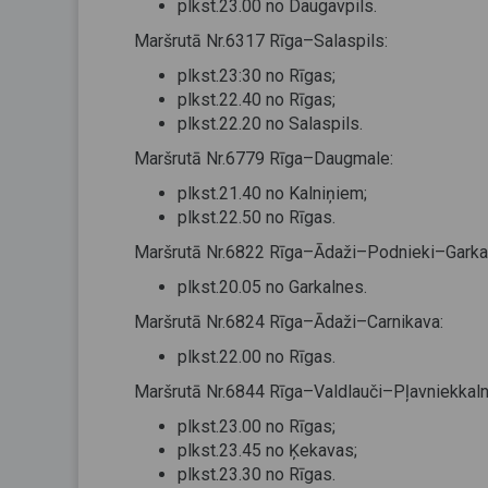
plkst.23.00 no Daugavpils.
Maršrutā Nr.6317 Rīga–Salaspils:
plkst.23:30 no Rīgas;
plkst.22.40 no Rīgas;
plkst.22.20 no Salaspils.
Maršrutā Nr.6779 Rīga–Daugmale:
plkst.21.40 no Kalniņiem;
plkst.22.50 no Rīgas.
Maršrutā Nr.6822 Rīga–Ādaži–Podnieki–Garka
plkst.20.05 no Garkalnes.
Maršrutā Nr.6824 Rīga–Ādaži–Carnikava:
plkst.22.00 no Rīgas.
Maršrutā Nr.6844 Rīga–Valdlauči–Pļavniekkal
plkst.23.00 no Rīgas;
plkst.23.45 no Ķekavas;
plkst.23.30 no Rīgas.