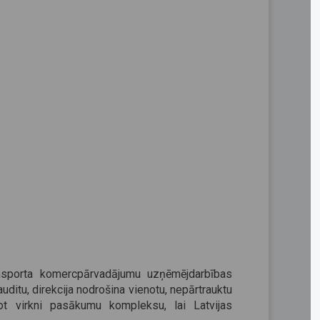
transporta komercpārvadājumu uzņēmējdarbības
uditu, direkcija nodrošina vienotu, nepārtrauktu
ot virkni pasākumu kompleksu, lai Latvijas