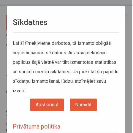
Pārlekt uz galveno saturu
Toggle
Sīkdatnes
naviga
Sākums
Jaunumi
No 21.decembra tiks mainīts divu SIA Aizkraukles ATU apkalpoto
Lai šī tīmekļvietne darbotos, tā izmanto obligāti
maršrutu autobusu kursēšanas grafiks
nepieciešamās sīkdatnes. Ar Jūsu piekrišanu
papildus šajā vietnē var tikt izmantotas statistikas
No 21.decembra tiks mainīts divu
un sociālo mediju sīkdatnes. Ja piekrītat šo papildu
SIA Aizkraukles ATU apkalpoto
sīkdatņu izmantošanai, lūdzu, atzīmējiet savu
maršrutu autobusu kursēšanas
grafiks
izvēli:
17. decembris 2015
Apstiprināt
Noraidīt
Atsaucoties Bebru pagasta iedzīvotāju lūgumam, no
2015.gada 21.decembra SIA Aizkraukles
autotransporta uzņēmums apkalpoto divu maršrutu
Privātuma politika
reisi tiks pielāgoti vilciena Zilupe–Rīga izpildes