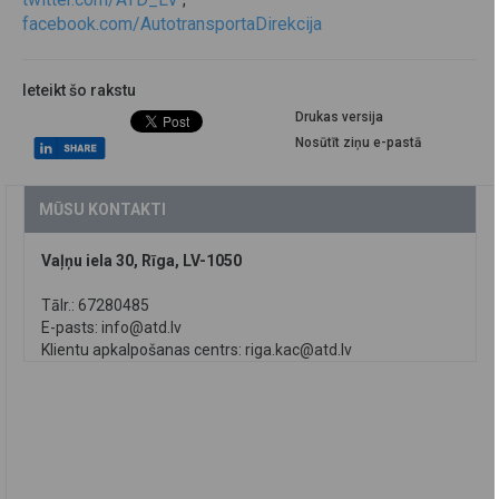
facebook.com/AutotransportaDirekcija
Ieteikt šo rakstu
Drukas versija
Nosūtīt ziņu e-pastā
MŪSU KONTAKTI
Vaļņu iela 30, Rīga, LV-1050
Tālr.: 67280485
E-pasts:
info@atd.lv
Klientu apkalpošanas centrs:
riga.kac@atd.lv