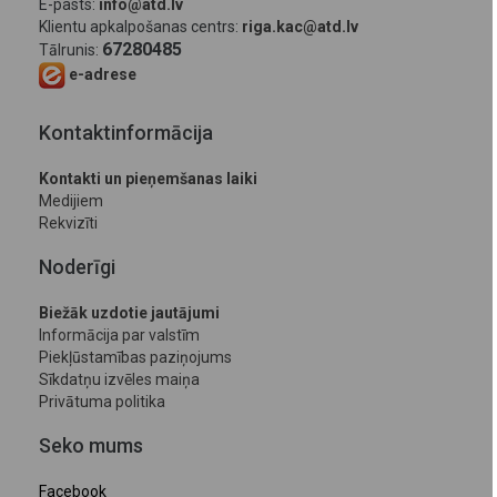
E-pasts:
info@atd.lv
Klientu apkalpošanas centrs:
riga.kac@atd.lv
67280485
Tālrunis:
e-adrese
Kontaktinformācija
Kontakti un pieņemšanas laiki
Medijiem
Rekvizīti
Noderīgi
Biežāk uzdotie jautājumi
Informācija par valstīm
Piekļūstamības paziņojums
Sīkdatņu izvēles maiņa
Privātuma politika
Seko mums
Facebook