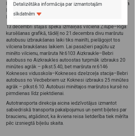
laikiem. Izmaiņas skars maršrutu Aizkraukle–Bebri un
Detalizētāka informācija par izmantotajām
Kokneses vidusskola–Kokneses dzelzceļa stacija–
sīkdatnēm
Bebri.
13.decembrī stājās spēkā izmaiņas vilciena Zilupe–Rīga
kursēšanas grafikā, tādēļ no 21.decembra divu maršrutu
autobusu izbraukšanas laiki tiks mainīti, pielāgojot tos
vilciena braukšanas laikiem. Lai pasažieri pagūtu uz
minēto vilcienu, maršruta Nr.6103 Aizkraukle–Bebri
autobuss no Aizkraukles autoostas turpmāk izbrauks 20
minūtes agrāk – plkst.5.40, bet maršruta nr.6146
Kokneses vidusskola–Kokneses dzelzceļa stacija–Bebri
autobuss no Vecbebriem uz Koknesi izbrauks 25 minūtes
agrāk – plkst.6.10. Autobusi minētajos maršrutos kursē no
pirmdienas līdz piektdienai.
Autotransporta direkcija aicina iedzīvotājus izmantot
sabiedriskā transporta pakalpojumus un ņemt biļetes par
braucienu, atgādinot, ka ikviena reisa lietderība tiek mērīta
pēc izsniegtā biļešu skaita.