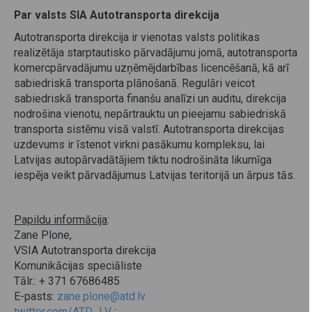
Par valsts SIA Autotransporta direkcija
Autotransporta direkcija ir vienotas valsts politikas
realizētāja starptautisko pārvadājumu jomā, autotransporta
komercpārvadājumu uzņēmējdarbības licencēšanā, kā arī
sabiedriskā transporta plānošanā. Regulāri veicot
sabiedriskā transporta finanšu analīzi un auditu, direkcija
nodrošina vienotu, nepārtrauktu un pieejamu sabiedriskā
transporta sistēmu visā valstī. Autotransporta direkcijas
uzdevums ir īstenot virkni pasākumu kompleksu, lai
Latvijas autopārvadātājiem tiktu nodrošināta likumīga
iespēja veikt pārvadājumus Latvijas teritorijā un ārpus tās.
Papildu informācija
:
Zane Plone,
VSIA Autotransporta direkcija
Komunikācijas speciāliste
Tālr.: + 371 67686485
E-pasts:
zane.plone@atd.lv
twitter.com/ATD_LV
;