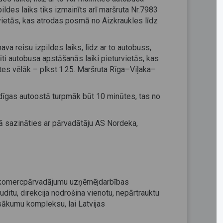
ldes laiks tiks izmainīts arī maršruta Nr.7983
vietās, kas atrodas posmā no Aizkraukles līdz
 reisu izpildes laiks, līdz ar to autobuss,
īti autobusa apstāšanās laiki pieturvietās, kas
es vēlāk – plkst.1.25. Maršruta Rīga–Viļaka–
dīgas autoostā turpmāk būt 10 minūtes, tas no
ā sazināties ar pārvadātāju AS Nordeka,
rta komercpārvadājumu uzņēmējdarbības
uditu, direkcija nodrošina vienotu, nepārtrauktu
asākumu kompleksu, lai Latvijas