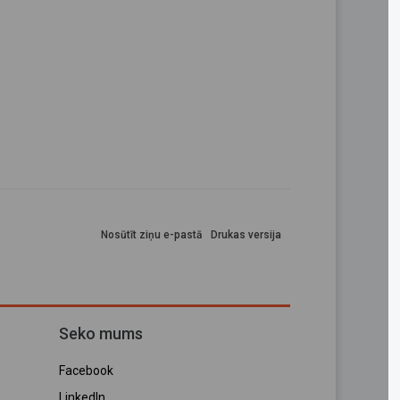
Nosūtīt ziņu e-pastā
Drukas versija
Seko mums
Facebook
LinkedIn