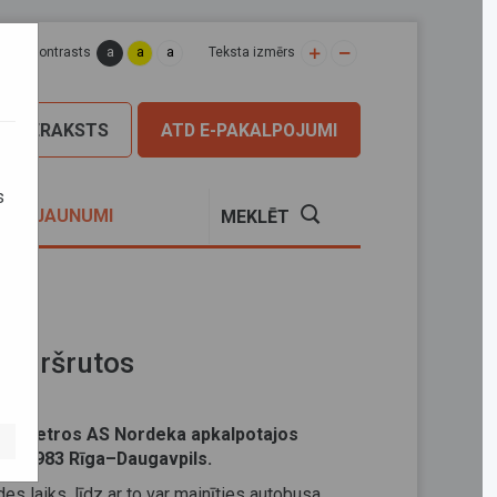
a
a
a
apas kontrasts
Teksta izmērs
PIERAKSTS
ATD E-PAKALPOJUMI
s
S
JAUNUMI
MEKLĒT
s maršrutos
iņas četros AS Nordeka apkalpotajos
 Nr.7983 Rīga–Daugavpils.
s laiks, līdz ar to var mainīties autobusa