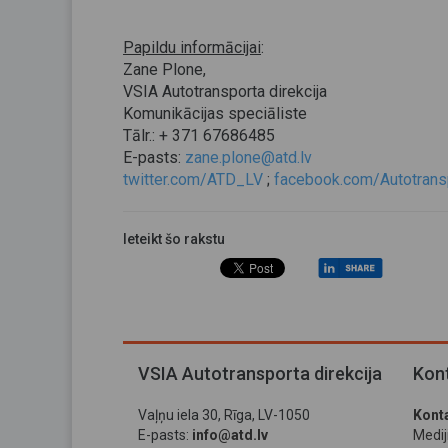
Papildu informācijai
:
Zane Plone,
VSIA Autotransporta direkcija
Komunikācijas speciāliste
Tālr.: + 371 67686485
E-pasts:
zane.plone@atd.lv
twitter.com/ATD_LV
;
facebook.com/Autotransp
Ieteikt šo rakstu
VSIA Autotransporta direkcija
Kont
Vaļņu iela 30, Rīga, LV-1050
Konta
E-pasts:
info@atd.lv
Medi