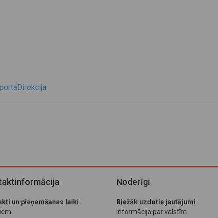
ortaDirekcija
aktinformācija
Noderīgi
kti un pieņemšanas laiki
Biežāk uzdotie jautājumi
jiem
Informācija par valstīm