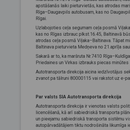
apstāšanās laiki pieturvietās, kas atrodas mar
Rīga–Daugavpils autobusam, kas no Daugavpils 
Rīgai.
Uzlabojoties ceļa segumam ceļa posmā Viļaka–B
kas no Rīgas izbrauc plkst.16.45, Baltinavā būs
atrodas ceļa posmā Viļaka–Baltinava. Tāpat mi
Baltinava pieturvieta Medņeva no 21.aprīļa s
Sakarā ar to, ka maršruta Nr.7410 Rīga–Kuldīg
Priedaines un Virkas izbrauks piecas minūtes ag
Autotransporta direkcija aicina iedzīvotājus 
zvanot pa tālruni 80000115 vai rakstot uz e-p
Par valsts SIA Autotransporta direkcija
Autotransporta direkcija ir vienotas valsts p
licencēšanā, kā arī sabiedriskā transporta plān
un pieejamu sabiedriskā transporta sistēmu vis
autopārvadātājiem tiktu nodrošināta likumīga ie