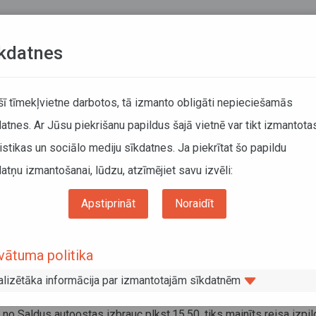
Teksta versija
L
kdatnes
ATCELTIE REISI
KUSTĪBAS SARAKSTI
 šī tīmekļvietne darbotos, tā izmanto obligāti nepieciešamās
atnes. Ar Jūsu piekrišanu papildus šajā vietnē var tikt izmantota
DĀTĀJIEM
SABIEDRISKAIS TRANSPORTS
PAR MUM
istikas un sociālo mediju sīkdatnes. Ja piekrītat šo papildu
atņu izmantošanai, lūdzu, atzīmējiet savu izvēli:
četros AS Nordeka apkalpotajos maršrutos
Apstiprināt
Noraidīt
ozījumi četros AS Nordeka apkalpotajo
vātuma politika
 ierosinājumus, no 2016.gada 21.aprīļa spēkā stāsies izma
alizētāka informācija par izmantotajām sīkdatnēm
us, Nr.7912 Rīga–Viļaka–Baltinava, Nr.7410 Rīga–Kuldīga un
 Saldus autoostas izbrauc plkst.15.50, tiks mainīts reisa izpilde