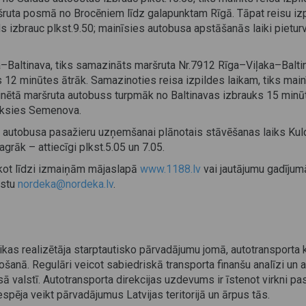
šruta posmā no Brocēniem līdz galapunktam Rīgā. Tāpat reisu izpi
izbrauc plkst.9.50; mainīsies autobusa apstāšanās laiki pietur
altinava, tiks samazināts maršruta Nr.7912 Rīga–Viļaka–Baltinava
 12 minūtes ātrāk. Samazinoties reisa izpildes laikam, tiks main
nētā maršruta autobuss turpmāk no Baltinavas izbrauks 15 minūt
auksies Semenova.
a autobusa pasažieru uzņemšanai plānotais stāvēšanas laiks Kul
rāk – attiecīgi plkst.5.05 un 7.05.
sekot līdzi izmaiņām mājaslapā
www.1188.lv
vai jautājumu gadījum
astu
nordeka@nordeka.lv
.
olitikas realizētāja starptautisko pārvadājumu jomā, autotranspo
ošanā. Regulāri veicot sabiedriskā transporta finanšu analīzi un a
ā valstī. Autotransporta direkcijas uzdevums ir īstenot virkni p
spēja veikt pārvadājumus Latvijas teritorijā un ārpus tās.