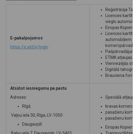
Reģistrācija Ta
Licences kartī
vieglo automobi
Eiropas Kopiena
Licences kartī
E-pakalpojumos
automobiļiem u
komercpārvadā
https://e.atd.lv/login
Pašpārvadājuma
ETMK atļaujas
Vienreizējās s
Digitālā tahog
Brauciena form
Atsūtot iesniegumu pa pastu
Adreses:
Speciālā atļauja
Rīgā:
kravas komerc
pasažieru kom
Vaļņu iela 30, Rīga, LV-1050
pasažieru kome
Daugavpilī:
Eiropas Kopiena
Balvu iela 7, Daugavpils, LV-5401
Transportlīdzek