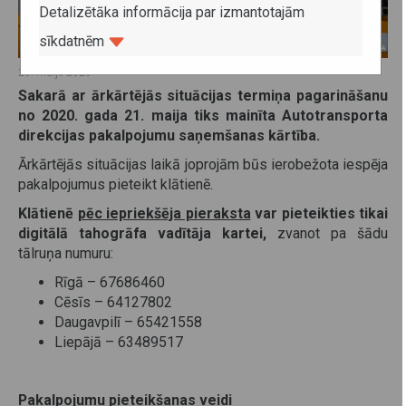
Detalizētāka informācija par izmantotajām
sīkdatnēm
20. maijs 2020
Sakarā ar ārkārtējās situācijas termiņa pagarināšanu
no 2020. gada 21. maija tiks mainīta Autotransporta
direkcijas pakalpojumu saņemšanas kārtība.
Ārkārtējās situācijas laikā joprojām būs ierobežota iespēja
pakalpojumus pieteikt klātienē.
Klātienē
pēc iepriekšēja pieraksta
var pieteikties tikai
digitālā tahogrāfa vadītāja kartei,
zvanot pa šādu
tālruņa numuru:
Rīgā – 67686460
Cēsīs – 64127802
Daugavpilī – 65421558
Liepājā – 63489517
Pakalpojumu pieteikšanas veidi