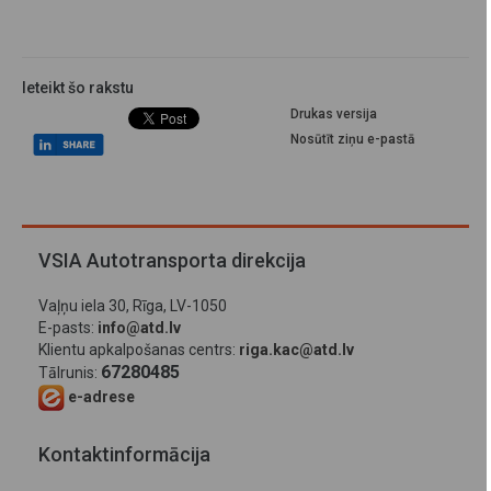
Ieteikt šo rakstu
Drukas versija
Nosūtīt ziņu e-pastā
VSIA Autotransporta direkcija
Vaļņu iela 30, Rīga, LV-1050
E-pasts:
info@atd.lv
Klientu apkalpošanas centrs:
riga.kac@atd.lv
67280485
Tālrunis:
e-adrese
Kontaktinformācija