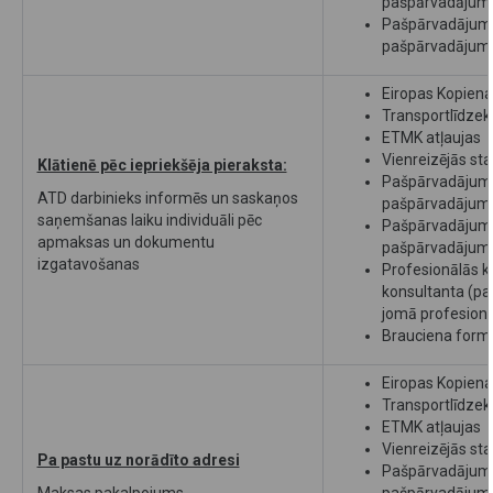
pašpārvadājum
Pašpārvadājuma 
pašpārvadājum
Eiropas Kopienas
Transportlīdzekļ
ETMK atļaujas
Vienreizējās st
Klātienē pēc iepriekšēja pieraksta:
Pašpārvadājuma 
ATD darbinieks informēs un saskaņos
pašpārvadājum
saņemšanas laiku individuāli pēc
Pašpārvadājuma 
apmaksas un dokumentu
pašpārvadājum
izgatavošanas
Profesionālās k
konsultanta (p
jomā profesion
Brauciena formu
Eiropas Kopienas
Transportlīdzekļ
ETMK atļaujas
Vienreizējās st
Pa pastu uz norādīto adresi
Pašpārvadājuma 
Maksas pakalpojums
pašpārvadājum