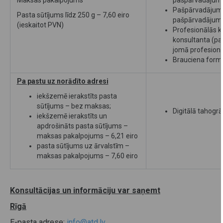
Pašpārvadājuma 
Pasta sūtījums līdz 250 g – 7,60 eiro
pašpārvadājum
(ieskaitot PVN)
Profesionālās k
konsultanta (p
jomā profesion
Brauciena formu
Pa pastu uz norādīto adresi
iekšzemē ierakstīts pasta
sūtījums – bez maksas;
Digitālā tahogrā
iekšzemē ierakstīts un
apdrošināts pasta sūtījums –
maksas pakalpojums – 6,21 eiro
pasta sūtījums uz ārvalstīm –
maksas pakalpojums – 7,60 eiro
Konsultācijas un informāciju var saņemt
Rīgā
E-pasta adrese:
info@atd.lv