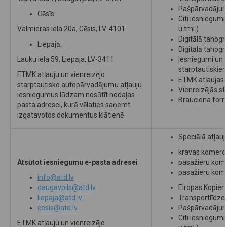
Pašpārvadājuma
Cēsīs:
Citi iesniegumi
Valmieras iela 20a, Cēsis, LV-4101
u.tml.)
Digitālā tahog
Liepājā:
Digitālā tahogr
Lauku iela 59, Liepāja, LV-3411
Iesniegumi un 
starptautiski
ETMK atļauju un vienreizējo
ETMK atļaujas
starptautisko autopārvadājumu atļauju
Vienreizējās s
iesniegumus lūdzam nosūtīt nodaļas
Brauciena form
pasta adresei, kurā vēlaties saņemt
izgatavotos dokumentus klātienē
Speciālā atļauja
kravas komerc
Atsūtot iesniegumu e-pasta adresei
pasažieru kom
pasažieru kome
info@atd.lv
daugavpils@atd.lv
Eiropas Kopiena
liepaja@atd.lv
Transportlīdzek
cesis@atd.lv
Pašpārvadājuma
Citi iesniegumi
ETMK atļauju un vienreizējo