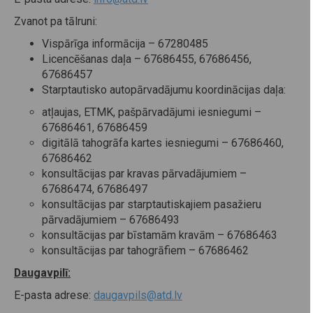
Zvanot pa tālruni:
Vispārīga informācija – 67280485
Licencēšanas daļa – 67686455, 67686456,
67686457
Starptautisko autopārvadājumu koordinācijas daļa:
atļaujas, ETMK, pašpārvadājumi iesniegumi –
67686461, 67686459
digitālā tahogrāfa kartes iesniegumi – 67686460,
67686462
konsultācijas par kravas pārvadājumiem –
67686474, 67686497
konsultācijas par starptautiskajiem pasažieru
pārvadājumiem – 67686493
konsultācijas par bīstamām kravām – 67686463
konsultācijas par tahogrāfiem – 67686462
Daugavpilī:
E-pasta adrese:
daugavpils@atd.lv