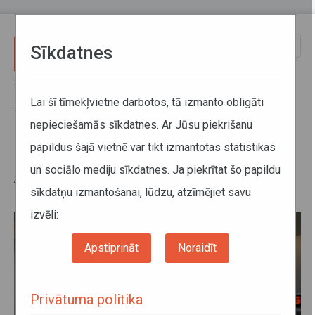
Pārlekt uz galveno saturu
Toggle
Sīkdatnes
naviga
Sākums
Jaunumi
No 21. maija mainīsies Autotransporta direkcijas pakalpojumu
Lai šī tīmekļvietne darbotos, tā izmanto obligāti
saņemšanas kārtība
nepieciešamās sīkdatnes. Ar Jūsu piekrišanu
papildus šajā vietnē var tikt izmantotas statistikas
No 21. maija mainīsies
un sociālo mediju sīkdatnes. Ja piekrītat šo papildu
Autotransporta direkcijas
sīkdatņu izmantošanai, lūdzu, atzīmējiet savu
pakalpojumu saņemšanas kārtība
izvēli:
Apstiprināt
Noraidīt
Privātuma politika