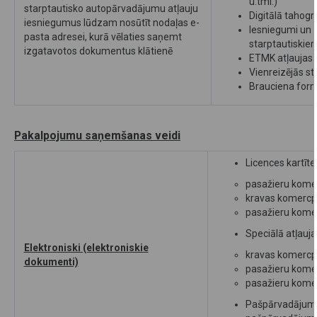
u.tml.)
starptautisko autopārvadājumu atļauju
Digitālā tahog
iesniegumus lūdzam nosūtīt nodaļas e-
Iesniegumi un 
pasta adresei, kurā vēlaties saņemt
starptautiski
izgatavotos dokumentus klātienē
ETMK atļaujas
Vienreizējās s
Brauciena form
Pakalpojumu saņemšanas veidi
Licences kartīte
pasažieru kome
kravas komercp
pasažieru kome
Speciālā atļauja 
Elektroniski (elektroniskie
kravas komercp
dokumenti)
pasažieru kome
pasažieru kome
Pašpārvadājuma