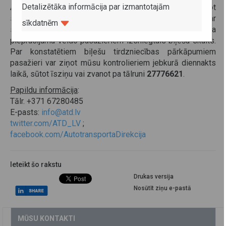
Detalizētāka informācija par izmantotajām
Autotransporta direkcija aicina iedzīvotājus izmantot
sabiedriskā transporta pakalpojumus un paņemt biļeti par
sīkdatnēm
savu braucienu, atgādinot, ka statistiku par reisa
pieprasījumu veido pasažieriem izsniegtais biļešu skaits.
Par konstatētiem biļešu tirdzniecības pārkāpumiem
pasažieri var ziņot mūsu kontrolieriem jebkurā diennakts
laikā, sūtot īsziņu vai zvanot pa tālruni
27776621
.
Papildu informācija
:
Tālr. +371 67280485
E-pasts:
info@atd.lv
twitter.com/ATD_LV
;
facebook.com/AutotransportaDirekcija
Ieteikt šo rakstu
Drukas versija
Nosūtīt ziņu e-pastā
MŪSU KONTAKTI