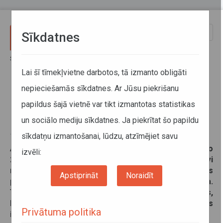
Pārlekt uz galveno saturu
Toggle
Sīkdatnes
naviga
Sākums
Jaunumi
No 20. decembra gaidāmas izmaiņas maršrutā Cēsis–Līvi
Lai šī tīmekļvietne darbotos, tā izmanto obligāti
nepieciešamās sīkdatnes. Ar Jūsu piekrišanu
No 20. decembra gaidāmas
papildus šajā vietnē var tikt izmantotas statistikas
izmaiņas maršrutā Cēsis–Līvi
un sociālo mediju sīkdatnes. Ja piekrītat šo papildu
sīkdatņu izmantošanai, lūdzu, atzīmējiet savu
17. decembris 2021
Atsaucoties iedzīvotāju ierosinājumiem, no
izvēli:
2021. gada 20. decembra maršruta Nr.5613 Cēsis–Līvi
reisā, kas Cēsu autoostā darbadienās tiek uzsākts
Apstiprināt
Noraidīt
plkst.8.00 un 16.00, tiks iekļauta pietura Agra.
Tādējādi pieturā Agra vairs neapstāsies autobuss,
kas no Cēsu autoostas darbadienās un sestdienās
Privātuma politika
izbrauc plkst.9.00, bet svētdienās – plkst.9.30.