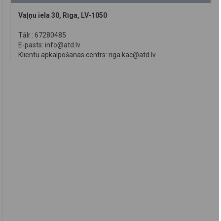
Vaļņu iela 30, Rīga, LV-1050
Tālr.: 67280485
E-pasts:
info@atd.lv
Klientu apkalpošanas centrs:
riga.kac@atd.lv