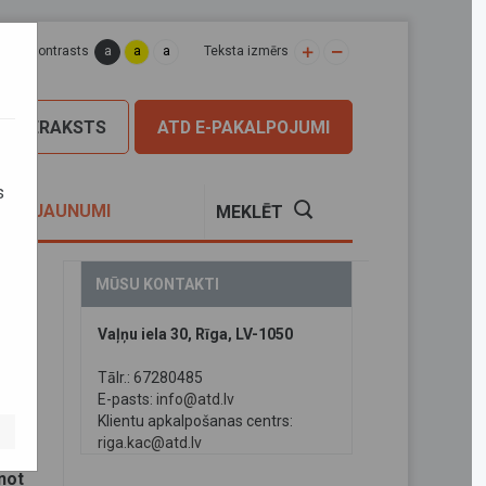
a
a
a
apas kontrasts
Teksta izmērs
PIERAKSTS
ATD E-PAKALPOJUMI
s
S
JAUNUMI
MEKLĒT
MŪSU KONTAKTI
Vaļņu iela 30, Rīga, LV-1050
Tālr.: 67280485
E-pasts:
info@atd.lv
Klientu apkalpošanas centrs:
riga.kac@atd.lv
ks
not