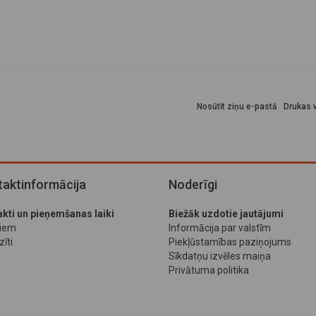
Nosūtīt ziņu e-pastā
Drukas v
aktinformācija
Noderīgi
kti un pieņemšanas laiki
Biežāk uzdotie jautājumi
jiem
Informācija par valstīm
īti
Piekļūstamības paziņojums
Sīkdatņu izvēles maiņa
Privātuma politika