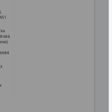
,
5451
 ka
driskā
nai).
–
.6684
dz
r