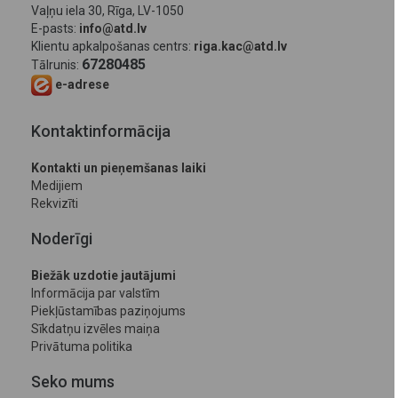
Vaļņu iela 30, Rīga, LV-1050
E-pasts:
info@atd.lv
Klientu apkalpošanas centrs:
riga.kac@atd.lv
67280485
Tālrunis:
e-adrese
Kontaktinformācija
Kontakti un pieņemšanas laiki
Medijiem
Rekvizīti
Noderīgi
Biežāk uzdotie jautājumi
Informācija par valstīm
Piekļūstamības paziņojums
Sīkdatņu izvēles maiņa
Privātuma politika
Seko mums