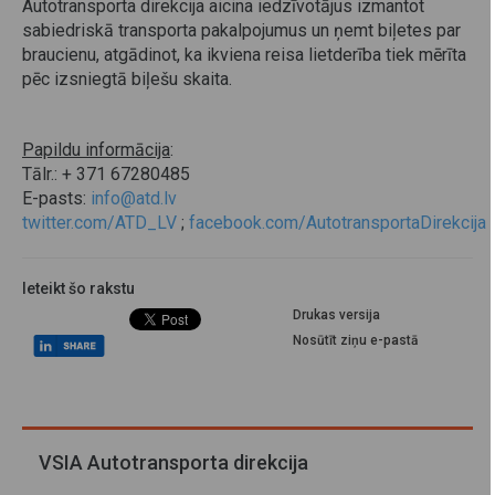
Autotransporta direkcija aicina iedzīvotājus izmantot
sabiedriskā transporta pakalpojumus un ņemt biļetes par
braucienu, atgādinot, ka ikviena reisa lietderība tiek mērīta
pēc izsniegtā biļešu skaita.
Papildu informācija
:
Tālr.: + 371 67280485
E-pasts:
info@atd.lv
twitter.com/ATD_LV
;
facebook.com/AutotransportaDirekcija
Ieteikt šo rakstu
Drukas versija
Nosūtīt ziņu e-pastā
VSIA Autotransporta direkcija