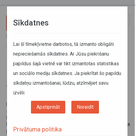
Pārlekt uz galveno saturu
Toggle
Sīkdatnes
naviga
Sākums
Jaunumi
No 1.jūnija spēkā stāsies izmaiņas 16 SIA Jēkabpils autobusu parks
Lai šī tīmekļvietne darbotos, tā izmanto obligāti
apkalpotajos maršrutos
nepieciešamās sīkdatnes. Ar Jūsu piekrišanu
papildus šajā vietnē var tikt izmantotas statistikas
No 1.jūnija spēkā stāsies izmaiņas
un sociālo mediju sīkdatnes. Ja piekrītat šo papildu
16 SIA Jēkabpils autobusu parks
sīkdatņu izmantošanai, lūdzu, atzīmējiet savu
apkalpotajos maršrutos
izvēli:
24. maijs 2016
No 2016.gada 1.jūnija spēkā stāsies grozījumi 16 SIA
Apstiprināt
Noraidīt
Jēkabpils autobusu parks apkalpotajos maršrutos.
Ņemot vērā, ka tiks veiktas izmaiņas reisu izpildes
laikos un autobusu izbraukšanas laikos no atsevišķām
Privātuma politika
pieturvietām, Autotransporta direkcija aicina