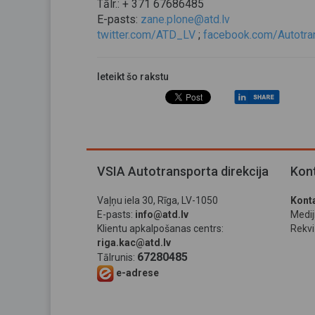
Tālr.: + 371 67686485
E-pasts:
zane.plone@atd.lv
twitter.com/ATD_LV
;
facebook.com/Autotran
Ieteikt šo rakstu
VSIA Autotransporta direkcija
Kont
Vaļņu iela 30, Rīga, LV-1050
Konta
E-pasts:
info@atd.lv
Medi
Klientu apkalpošanas centrs:
Rekviz
riga.kac@atd.lv
67280485
Tālrunis:
e-adrese