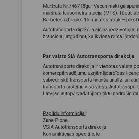
Maršruta Nr.7467 Rīga–Vecumnieki galapunkt
maršruta taksometru stacija (MTS). Tāpat, a
Bārbeles izbrauks 15 minūtes ātrāk – plkst.
Autotransporta direkcija aicina iedzīvotājus
braucienu, atgādinot, ka ikviena reisa lietder
Par valsts SIA Autotransporta direkcija
Autotransporta direkcija ir vienotas valsts p
komercpārvadājumu uzņēmējdarbības licencēš
sabiedriskā transporta finanšu analīzi un aud
transporta sistēmu visā valstī. Autotranspor
Latvijas autopārvadātājiem tiktu nodrošināta 
Papildu informācijai
:
Zane Plone,
VSIA Autotransporta direkcija
Komunikācijas speciāliste