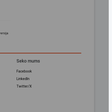
ersija
Seko mums
Facebook
LinkedIn
Twitter/X