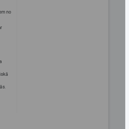
iem no
r
a
riskā
ās.