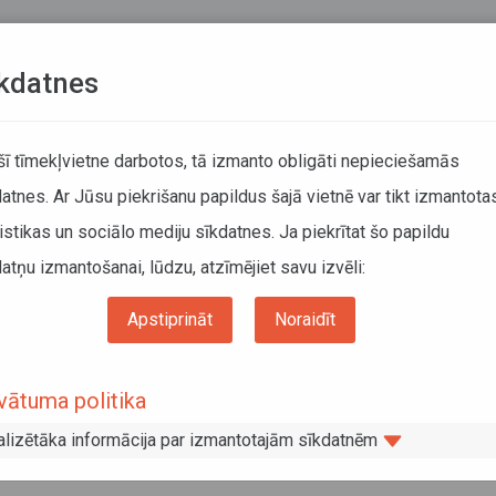
Teksta versija
L
kdatnes
KUSTĪBAS SARAKSTI
 šī tīmekļvietne darbotos, tā izmanto obligāti nepieciešamās
atnes. Ar Jūsu piekrišanu papildus šajā vietnē var tikt izmantota
DĀTĀJIEM
SABIEDRISKAIS TRANSPORTS
PAR MUM
istikas un sociālo mediju sīkdatnes. Ja piekrītat šo papildu
atņu izmantošanai, lūdzu, atzīmējiet savu izvēli:
as maršrutā Rīga–Vecumnieki
Apstiprināt
Noraidīt
izmaiņas maršrutā Rīga–Vecumnieki
vātuma politika
jas citu maršrutu autobusos, Sabiedriskā transporta padom
alizētāka informācija par izmantotajām sīkdatnēm
tas izmaiņas AS Liepājas autobusu parks apkalpotajā maršrut