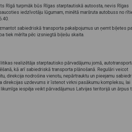
s Rīgā turpmāk būs Rīgas starptautiskā autoosta, nevis Rīgas
tsaucoties iedzīvotāju lūgumam, minētā maršruta autobuss no rīt
6.40.
 izmantot sabiedriskā transporta pakalpojumus un ņemt biļetes pa
ība tiek mērīta pēc izsniegtā biļešu skaita.
olitikas realizētāja starptautisko pārvadājumu jomā, autotransport
anā, kā arī sabiedriskā transporta plānošanā. Regulāri veicot
itu, direkcija nodrošina vienotu, nepārtrauktu un pieejamu sabied
ta direkcijas uzdevums ir īstenot virkni pasākumu kompleksu, lai
likumīga iespēja veikt pārvadājumus Latvijas teritorijā un ārpus t