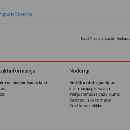
sportaDirekcija
Nosūtīt ziņu e-pastā
Drukas v
aktinformācija
Noderīgi
kti un pieņemšanas laiki
Biežāk uzdotie jautājumi
jiem
Informācija par valstīm
īti
Piekļūstamības paziņojums
Sīkdatņu izvēles maiņa
Privātuma politika