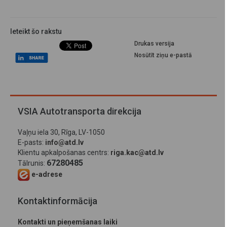
Ieteikt šo rakstu
Drukas versija
Nosūtīt ziņu e-pastā
VSIA Autotransporta direkcija
Vaļņu iela 30, Rīga, LV-1050
E-pasts:
info@atd.lv
Klientu apkalpošanas centrs:
riga.kac@atd.lv
67280485
Tālrunis:
e-adrese
Kontaktinformācija
Kontakti un pieņemšanas laiki