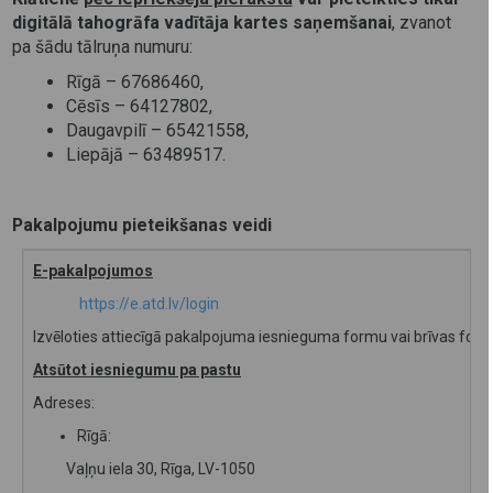
digitālā tahogrāfa vadītāja kartes saņemšanai
, zvanot
pa šādu tālruņa numuru:
Rīgā – 67686460,
Cēsīs – 64127802,
Daugavpilī – 65421558,
Liepājā – 63489517.
Pakalpojumu pieteikšanas veidi
E-pakalpojumos
https://e.atd.lv/login
Izvēloties attiecīgā pakalpojuma iesnieguma formu vai brīvas fo
Atsūtot iesniegumu pa pastu
Adreses:
Rīgā:
Vaļņu iela 30, Rīga, LV-1050