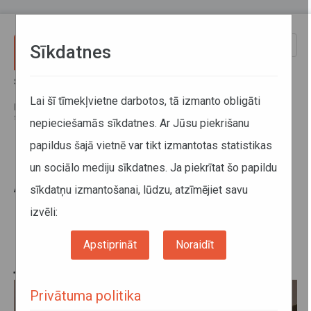
Pārlekt uz galveno saturu
Toggle
Sīkdatnes
naviga
Sākums
Jaunumi
No 19. novembra tiks ierobežota Autotransporta direkcijas sniegto
Lai šī tīmekļvietne darbotos, tā izmanto obligāti
pakalpojumu saņemšana klātienē; lai pieteiktos digitālā tahogrāfa kartes
saņemšanai, klientam ir jāpiesakās iepriekš
nepieciešamās sīkdatnes. Ar Jūsu piekrišanu
papildus šajā vietnē var tikt izmantotas statistikas
No 19. novembra tiks ierobežota
un sociālo mediju sīkdatnes. Ja piekrītat šo papildu
Autotransporta direkcijas sniegto
sīkdatņu izmantošanai, lūdzu, atzīmējiet savu
pakalpojumu saņemšana klātienē;
izvēli:
lai pieteiktos digitālā tahogrāfa
kartes saņemšanai, klientam ir
Apstiprināt
Noraidīt
jāpiesakās iepriekš
Privātuma politika