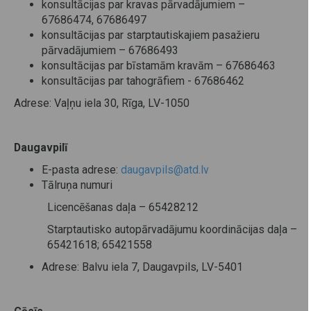
konsultācijas par kravas pārvadājumiem –
67686474, 67686497
konsultācijas par starptautiskajiem pasažieru
pārvadājumiem – 67686493
konsultācijas par bīstamām kravām – 67686463
konsultācijas par tahogrāfiem - 67686462
Adrese: Vaļņu iela 30, Rīga, LV-1050
Daugavpilī
E-pasta adrese:
daugavpils@atd.lv
Tālruņa numuri
Licencēšanas daļa – 65428212
Starptautisko autopārvadājumu koordinācijas daļa –
65421618; 65421558
Adrese: Balvu iela 7, Daugavpils, LV-5401