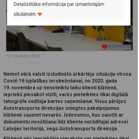
Detalizētāka informācija par izmantotajām
sīkdatnēm
16. novembris 2020
Ņemot vērā valstī izsludināto ārkārtējo situāciju vīrusa
Covid-19 izplatības ierobežošanai, no 2020. gada
19. novembra uz nenoteiktu laiku klienti klātienē,
iepriekš piesakot vizīti, varēs pieteikties tikai digitālā
tahogrāfa vadītāja kartes saņemšanai. Visus pārējos
Autotransporta direkcijas sniegtos
pakalpojumus
klātienē saņemt nevarēs. I
zdevumus, kas saistīti ar
dokumentu nosūtīšanu līdz klienta norādītajai adresei
Latvijas teritorijā, segs Autotransporta direkcija.
Klātienē
pēc iepriekšēja pieraksta
var pieteikties tikai