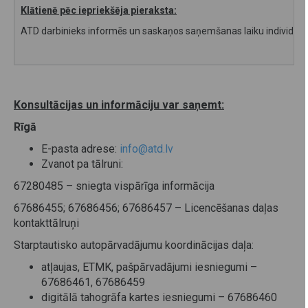
Klātienē pēc iepriekšēja pieraksta:
ATD darbinieks informēs un saskaņos saņemšanas laiku individu
Konsultācijas un informāciju var saņemt:
Rīgā
E-pasta adrese:
info@atd.lv
Zvanot pa tālruni:
67280485 – sniegta vispārīga informācija
67686455; 67686456; 67686457 – Licencēšanas daļas
kontakttālruņi
Starptautisko autopārvadājumu koordinācijas daļa:
atļaujas, ETMK, pašpārvadājumi iesniegumi –
67686461, 67686459
digitālā tahogrāfa kartes iesniegumi – 67686460