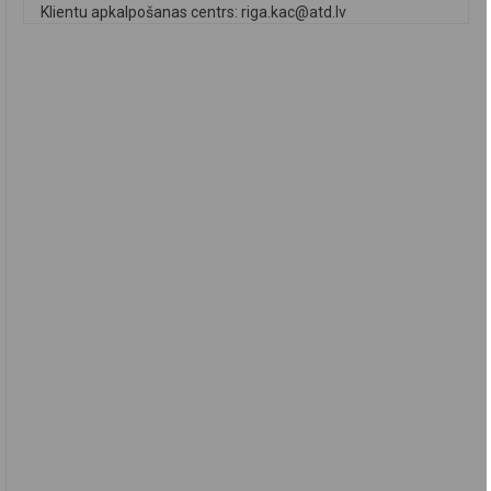
Klientu apkalpošanas centrs:
riga.kac@atd.lv