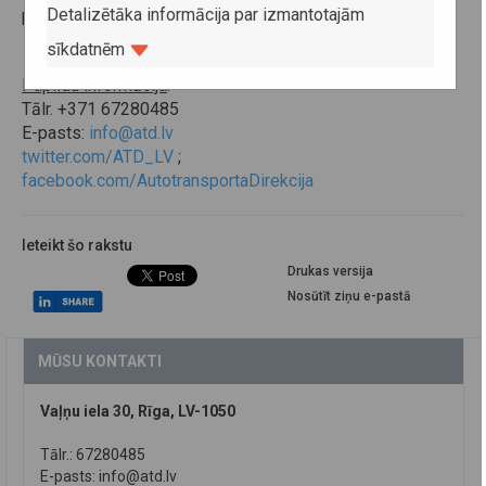
Detalizētāka informācija par izmantotajām
pēc izsniegtā biļešu skaita.
sīkdatnēm
Papildu informācija
:
Tālr. +371 67280485
E-pasts:
info@atd.lv
twitter.com/ATD_LV
;
facebook.com/AutotransportaDirekcija
Ieteikt šo rakstu
Drukas versija
Nosūtīt ziņu e-pastā
MŪSU KONTAKTI
Vaļņu iela 30, Rīga, LV-1050
Tālr.: 67280485
E-pasts:
info@atd.lv