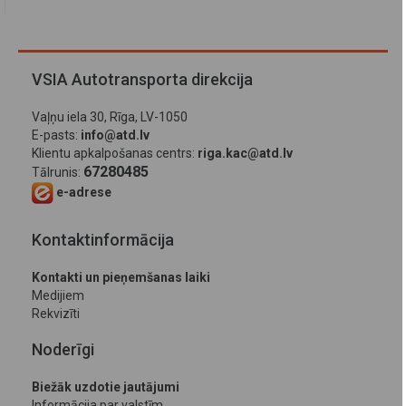
VSIA Autotransporta direkcija
Vaļņu iela 30, Rīga, LV-1050
E-pasts:
info@atd.lv
Klientu apkalpošanas centrs:
riga.kac@atd.lv
67280485
Tālrunis:
e-adrese
Kontaktinformācija
Kontakti un pieņemšanas laiki
Medijiem
Rekvizīti
Noderīgi
Biežāk uzdotie jautājumi
Informācija par valstīm