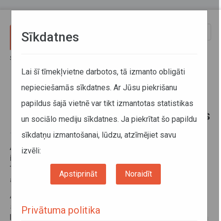
Pārlekt uz galveno saturu
Toggle
Sīkdatnes
naviga
Sākums
Jaunumi
No 17.jūlija veiktas izmaiņas maršrutā Saldus–Zemīte–Tukums
Lai šī tīmekļvietne darbotos, tā izmanto obligāti
nepieciešamās sīkdatnes. Ar Jūsu piekrišanu
No 17.jūlija veiktas izmaiņas
papildus šajā vietnē var tikt izmantotas statistikas
maršrutā Saldus–Zemīte–Tukums
un sociālo mediju sīkdatnes. Ja piekrītat šo papildu
sīkdatņu izmantošanai, lūdzu, atzīmējiet savu
17. jūlijs 2017
Atsaucoties pasažieru ierosinājumam, ir veiktas
izvēli:
izmaiņas maršrutā Nr.7328 Saldus–Zemīte–Tukums.
Turpmāk autobuss no Saldus izbrauks 10 minūtes
Apstiprināt
Noraidīt
agrāk – plkst.18.05.
Autotransporta direkcija aicina iedzīvotājus izmantot
sabiedriskā transporta pakalpojumus un ņemt biļetes par
Privātuma politika
braucienu, atgādinot, ka ikviena reisa lietderība tiek mērīta