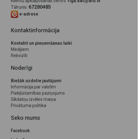
Klientu apkalpošanas centrs:
riga.kac@atd.lv
67280485
Tālrunis:
e-adrese
Kontaktinformācija
Kontakti un pieņemšanas laiki
Medijiem
Rekvizīti
Noderīgi
Biežāk uzdotie jautājumi
Informācija par valstīm
Piekļūstamības paziņojums
Sīkdatņu izvēles maiņa
Privātuma politika
Seko mums
Facebook