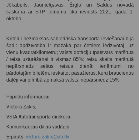
Jēkabpils, Jaunjelgavas, Ērgļu un Saldus novadā
saskaņā ar STP lēmumu tika ieviests 2021. gada 1.
oktobrī.
Kritēriji bezmaksas sabiedriskā transporta ieviešanai bija
šādi: apdzīvotība ir mazāka par četriem iedzīvotāji uz
vienu kvadrātkilometru; valsts dotāciju īpatsvars maršruta
/ reisa uzturēšanai ir vismaz 85%; reisu skaits maršrutā
nepārsniedz sešus reisus dienā; ieņēmumi no
pārdotajām biļetēm, ieskaitot pasažierus, kuru braucienus
daļēji vai pilnībā apmaksā valsts, nepārsniedz 15%.
Papildu informācijai
:
Viktors Zaķis,
VSIA Autotransporta direkcija
Komunikācijas daļas vadītājs
E-pasts:
viktors.zakis@atd.lv