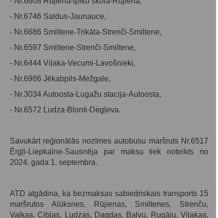
- Nr.6608 Rūjiena-Ipiķu skola-Rūjiena,
- Nr.6746 Saldus-Jaunauce,
- Nr.6686 Smiltene-Trikāta-Strenči-Smiltene,
- Nr.6597 Smiltene-Strenči-Smiltene,
- Nr.6444 Viļaka-Vecumi-Lavošnieki,
- Nr.6986 Jēkabpils-Mežgale,
- Nr.3034 Autoosta-Lugažu stacija-Autoosta,
- Nr.6572 Ludza-Blonti-Degļeva.
Savukārt reģionālās nozīmes autobusu maršruts Nr.6517
Ērgļi-Liepkalne-Sausnēja par maksu tiek noteikts no
2024. gada 1. septembra.
ATD atgādina, ka bezmaksas sabiedriskais transports 15
maršrutos Alūksnes, Rūjienas, Smiltenes, Strenču,
Valkas, Ciblas, Ludzas, Dagdas, Balvu, Rugāju, Viļakas,