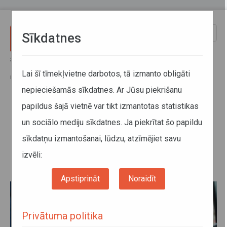
Pārlekt uz galveno saturu
Toggle
Sīkdatnes
naviga
Sākums
Jaunumi
No 16. septembra līdz šim noteiktie bezmaksas reisi reģionālas
Lai šī tīmekļvietne darbotos, tā izmanto obligāti
nozīmes autobusu maršrutos pasažierus apkalpos par maksu
nepieciešamās sīkdatnes. Ar Jūsu piekrišanu
papildus šajā vietnē var tikt izmantotas statistikas
No 16. septembra līdz šim
un sociālo mediju sīkdatnes. Ja piekrītat šo papildu
noteiktie bezmaksas reisi
sīkdatņu izmantošanai, lūdzu, atzīmējiet savu
reģionālas nozīmes autobusu
maršrutos pasažierus apkalpos
izvēli:
par maksu
Apstiprināt
Noraidīt
Privātuma politika