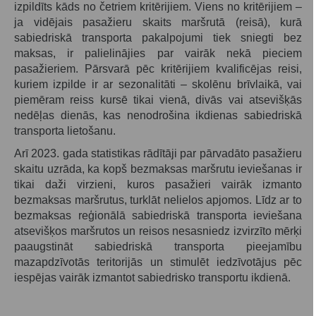
izpildīts kāds no četriem kritērijiem. Viens no kritērijiem –
ja vidējais pasažieru skaits maršrutā (reisā), kurā
sabiedriskā transporta pakalpojumi tiek sniegti bez
maksas, ir palielinājies par vairāk nekā pieciem
pasažieriem. Pārsvarā pēc kritērijiem kvalificējas reisi,
kuriem izpilde ir ar sezonalitāti – skolēnu brīvlaikā, vai
piemēram reiss kursē tikai vienā, divās vai atsevišķās
nedēļas dienās, kas nenodrošina ikdienas sabiedriskā
transporta lietošanu.
Arī 2023. gada statistikas rādītāji par pārvadāto pasažieru
skaitu uzrāda, ka kopš bezmaksas maršrutu ieviešanas ir
tikai daži virzieni, kuros pasažieri vairāk izmanto
bezmaksas maršrutus, turklāt nelielos apjomos. Līdz ar to
bezmaksas reģionālā sabiedriskā transporta ieviešana
atsevišķos maršrutos un reisos nesasniedz izvirzīto mērķi
paaugstināt sabiedriskā transporta pieejamību
mazapdzīvotās teritorijās un stimulēt iedzīvotājus pēc
iespējas vairāk izmantot sabiedrisko transportu ikdienā.