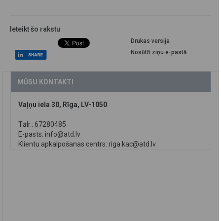
Ieteikt šo rakstu
Drukas versija
Nosūtīt ziņu e-pastā
MŪSU KONTAKTI
Vaļņu iela 30, Rīga, LV-1050
Tālr.: 67280485
E-pasts:
info@atd.lv
Klientu apkalpošanas centrs:
riga.kac@atd.lv