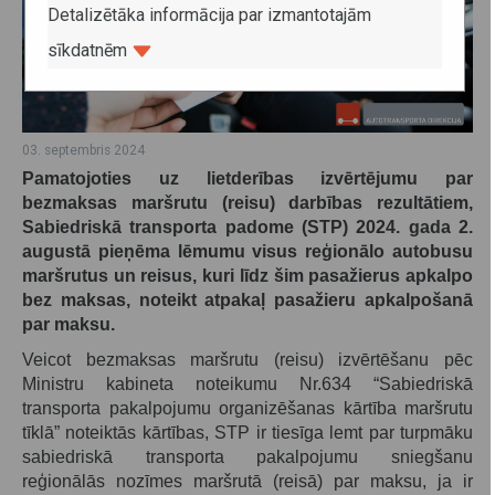
Detalizētāka informācija par izmantotajām
sīkdatnēm
03. septembris 2024
Pamatojoties uz lietderības izvērtējumu par
bezmaksas maršrutu (reisu) darbības rezultātiem,
Sabiedriskā transporta padome (STP) 2024. gada 2.
augustā pieņēma lēmumu visus reģionālo autobusu
maršrutus un reisus, kuri līdz šim pasažierus apkalpo
bez maksas, noteikt atpakaļ pasažieru apkalpošanā
par maksu.
Veicot bezmaksas maršrutu (reisu) izvērtēšanu pēc
Ministru kabineta noteikumu Nr.634 “Sabiedriskā
transporta pakalpojumu organizēšanas kārtība maršrutu
tīklā” noteiktās kārtības, STP ir tiesīga lemt par turpmāku
sabiedriskā transporta pakalpojumu sniegšanu
reģionālās nozīmes maršrutā (reisā) par maksu, ja ir