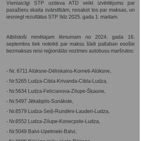
Vienlaicīgi STP uzdeva ATD veikt izvērtējumu par
pasažieru skaita svārstībām, nosakot tos par maksas, un
iesniegt rezultātus STP līdz 2025. gada 1. martam.
Atbilstoši minētajam lēmumam no 2024. gada 16.
septembra tiek noteikti par maksu šādi patlaban esošie
bezmaksas reisi reģionālās nozīmes autobusu maršrutos:
- Nr. 6711 Alūksne-Dēliņkalns-Korneti-Alūksne,
- Nr.5265 Ludza-Cibla-Krivanda-Cibla-Ludza,
- Nr.5634 Ludza-Felicianova-Zilupe-Šķaune,
- Nr.5497 Jēkabpils-Sunākste,
- Nr.6579 Ludza-Seiļi-Rundēni-Lauderi-Ludza,
- Nr.6552 Ludza-Zilupe-Konecpole-Ludza,
- Nr.5048 Balvi-Upetnieki-Balvi,