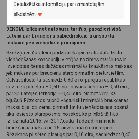
eiro pieaugs maršrutos,
kas ir ārpus Rēzeknes
Detalizētāka informācija par izmantotajām
pilsētas. Tāpat biļetes cena neatkarīgi no nobrauktā
sīkdatnēm
attāluma nedaudz pieaugs piecos maršrutos, kur
sabiedriskā transporta pakalpojumus nodrošināja
SIA
DEKOM
.
Izlīdzinot autobusu tarifus, pasažieri visā
Latvijā par braucienu sabiedriskajā transportā
maksās pēc vienādiem principiem
.
Saskaņā ar Autotransporta direkcijas izstrādāto tarifu
vienādošanas koncepciju vietējās nozīmes maršrutos ir
izveidotas četras dažādas minimālās braukšanas maksas
jeb maksas par braucienu starp pirmajām pieturvietām.
Galvaspilsētā tā sasniedz 0,80 eiro, pārējās republikas
nozīmes pilsētās – 0,60 eiro, novadu centros – 0,50 eiro,
pārējā Latvijas teritorijā – 0,40 eiro. Ņemot vērā, ka
bijušajā Rēzeknes rajonā vēsturiski minimālā braukšanas
maksa bija ļoti zema, pirmajā tarifu vienādošanas posmā
tika ieviests starpposms, nosakot, ka pilnībā tā tiks
izlīdzināta 2016. vai 2017.gadā. Tādējādi minimālā
braukšanas maksa no 15.janvāra maršrutos ārpus
Rēzeknes pilsētas pieaugs par 0,10 eiro, sasniedzot 0,40