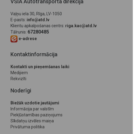
VSIA Autotransporta direkcija
Vaļņu iela 30, Rīga, LV-1050
E-pasts:
info@atd.lv
Klientu apkalpošanas centrs:
riga.kac@atd.lv
67280485
Tālrunis:
e-adrese
Kontaktinformācija
Kontakti un pieņemšanas laiki
Medijiem
Rekvizīti
Noderīgi
Biežāk uzdotie jautājumi
Informācija par valstīm
Piekļūstamības paziņojums
Sīkdatņu izvēles maiņa
Privātuma politika