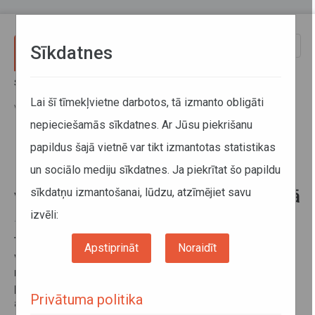
Pārlekt uz galveno saturu
Toggle
Sīkdatnes
naviga
Sākums
Jaunumi
No 15.janvāra vietējās nozīmes maršrutu autobusu tarifi tiks
Lai šī tīmekļvietne darbotos, tā izmanto obligāti
vienādoti bijušajā Rēzeknes rajonā
nepieciešamās sīkdatnes. Ar Jūsu piekrišanu
papildus šajā vietnē var tikt izmantotas statistikas
No 15.janvāra vietējās nozīmes
un sociālo mediju sīkdatnes. Ja piekrītat šo papildu
maršrutu autobusu tarifi tiks
sīkdatņu izmantošanai, lūdzu, atzīmējiet savu
vienādoti bijušajā Rēzeknes rajonā
izvēli:
11. janvāris 2017
Turpinot vietējās nozīmes maršrutu autobusu tarifu
Apstiprināt
Noraidīt
vienādošanu, no 2017.gada 15.janvāra braukšanas
maksa mainīsies bijušajā Rēzeknes rajonā, kur
pasažieru pārvadājumus
nodrošina AS Rēzeknes
Privātuma politika
autobusu parks. Minimālā braukšanas maksa par 0,10