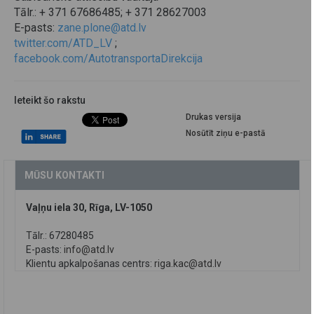
Tālr.: + 371 67686485; + 371 28627003
E-pasts:
zane.plone@atd.lv
twitter.com/ATD_LV
;
facebook.com/AutotransportaDirekcija
Ieteikt šo rakstu
Drukas versija
Nosūtīt ziņu e-pastā
MŪSU KONTAKTI
Vaļņu iela 30, Rīga, LV-1050
Tālr.: 67280485
E-pasts:
info@atd.lv
Klientu apkalpošanas centrs:
riga.kac@atd.lv