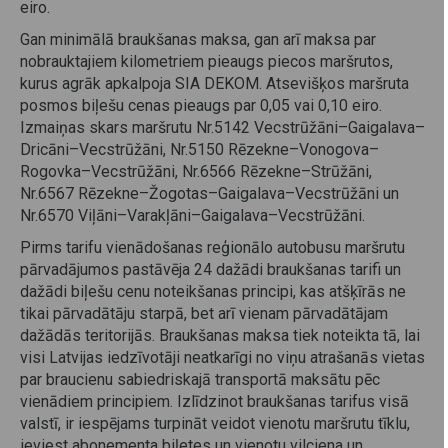
eiro.
Gan minimālā braukšanas maksa, gan arī maksa par
nobrauktajiem kilometriem pieaugs piecos maršrutos,
kurus agrāk apkalpoja SIA DEKOM. Atsevišķos maršruta
posmos biļešu cenas pieaugs par 0,05 vai 0,10 eiro.
Izmaiņas skars maršrutu Nr.5142 Vecstrūžāni–Gaigalava–
Dricāni–Vecstrūžāni, Nr.5150 Rēzekne–Vonogova–
Rogovka–Vecstrūžāni, Nr.6566 Rēzekne–Strūžāni,
Nr.6567 Rēzekne–Žogotas–Gaigalava–Vecstrūžāni un
Nr.6570 Viļāni–Varakļāni–Gaigalava–Vecstrūžāni.
Pirms tarifu vienādošanas reģionālo autobusu maršrutu
pārvadājumos pastāvēja 24 dažādi braukšanas tarifi un
dažādi biļešu cenu noteikšanas principi, kas atšķīrās ne
tikai pārvadātāju starpā, bet arī vienam pārvadātājam
dažādās teritorijās. Braukšanas maksa tiek noteikta tā, lai
visi Latvijas iedzīvotāji neatkarīgi no viņu atrašanās vietas
par braucienu sabiedriskajā transportā maksātu pēc
vienādiem principiem. Izlīdzinot braukšanas tarifus visā
valstī, ir iespējams turpināt veidot vienotu maršrutu tīklu,
ieviest abonementa biļetes un vienotu vilciena un