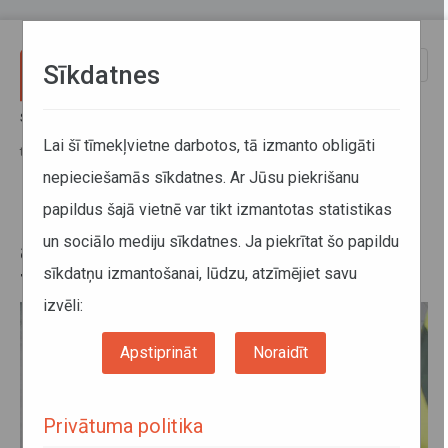
Pārlekt uz galveno saturu
Toggle
Sīkdatnes
naviga
Sākums
Jaunumi
No 15.janvāra reģionālo maršrutu autobusos un vilcienos mainīsies
Lai šī tīmekļvietne darbotos, tā izmanto obligāti
tarifi
nepieciešamās sīkdatnes. Ar Jūsu piekrišanu
papildus šajā vietnē var tikt izmantotas statistikas
No 15.janvāra reģionālo maršrutu
un sociālo mediju sīkdatnes. Ja piekrītat šo papildu
autobusos un vilcienos mainīsies
sīkdatņu izmantošanai, lūdzu, atzīmējiet savu
tarifi
izvēli:
Apstiprināt
Noraidīt
Privātuma politika