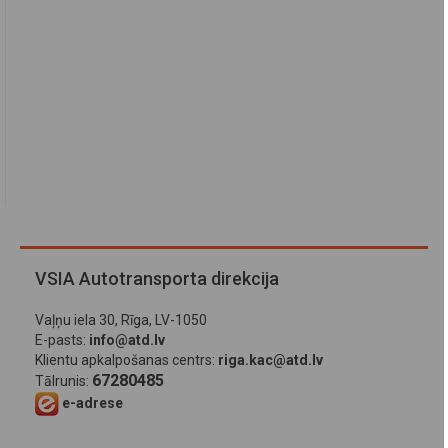
VSIA Autotransporta direkcija
Vaļņu iela 30, Rīga, LV-1050
E-pasts:
info@atd.lv
Klientu apkalpošanas centrs:
riga.kac@atd.lv
67280485
Tālrunis:
e-adrese