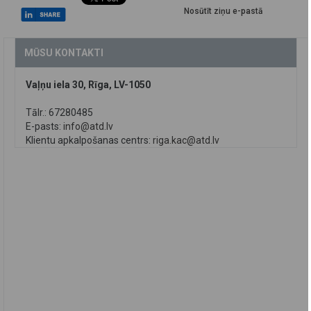
Nosūtīt ziņu e-pastā
MŪSU KONTAKTI
Vaļņu iela 30, Rīga, LV-1050
Tālr.: 67280485
E-pasts:
info@atd.lv
Klientu apkalpošanas centrs:
riga.kac@atd.lv