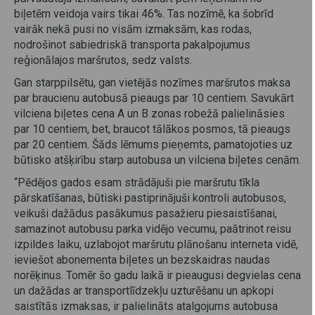
biļetēm veidoja vairs tikai 46%. Tas nozīmē, ka šobrīd
vairāk nekā pusi no visām izmaksām, kas rodas,
nodrošinot sabiedriskā transporta pakalpojumus
reģionālajos maršrutos, sedz valsts.
Gan starppilsētu, gan vietējās nozīmes maršrutos maksa
par braucienu autobusā pieaugs par 10 centiem. Savukārt
vilciena biļetes cena A un B zonas robežā palielināsies
par 10 centiem, bet, braucot tālākos posmos, tā pieaugs
par 20 centiem. Šāds lēmums pieņemts, pamatojoties uz
būtisko atšķirību starp autobusa un vilciena biļetes cenām.
“Pēdējos gados esam strādājuši pie maršrutu tīkla
pārskatīšanas, būtiski pastiprinājuši kontroli autobusos,
veikuši dažādus pasākumus pasažieru piesaistīšanai,
samazinot autobusu parka vidējo vecumu, paātrinot reisu
izpildes laiku, uzlabojot maršrutu plānošanu interneta vidē,
ieviešot abonementa biļetes un bezskaidras naudas
norēķinus. Tomēr šo gadu laikā ir pieaugusi degvielas cena
un dažādas ar transportlīdzekļu uzturēšanu un apkopi
saistītās izmaksas, ir palielināts atalgojums autobusa