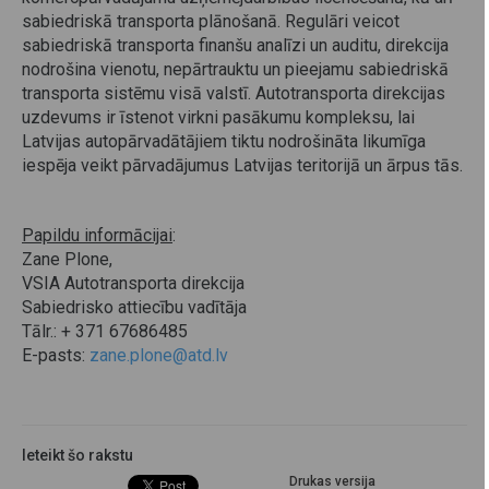
sabiedriskā transporta plānošanā. Regulāri veicot
sabiedriskā transporta finanšu analīzi un auditu, direkcija
nodrošina vienotu, nepārtrauktu un pieejamu sabiedriskā
transporta sistēmu visā valstī. Autotransporta direkcijas
uzdevums ir īstenot virkni pasākumu kompleksu, lai
Latvijas autopārvadātājiem tiktu nodrošināta likumīga
iespēja veikt pārvadājumus Latvijas teritorijā un ārpus tās.
Papildu informācijai
:
Zane Plone,
VSIA Autotransporta direkcija
Sabiedrisko attiecību vadītāja
Tālr.: + 371 67686485
E-pasts:
zane.plone@atd.lv
Ieteikt šo rakstu
Drukas versija