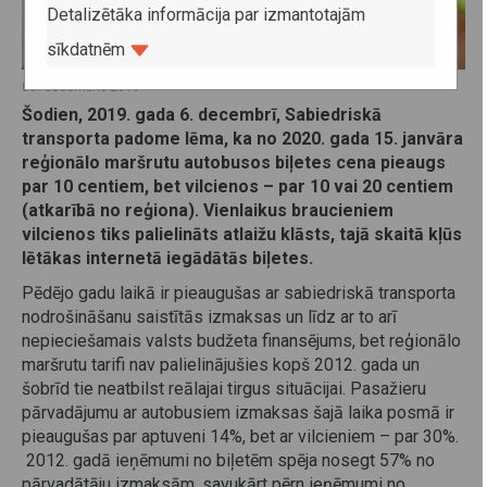
Detalizētāka informācija par izmantotajām
sīkdatnēm
06. decembris 2019
Šodien, 2019. gada 6. decembrī, Sabiedriskā
transporta padome lēma, ka no 2020. gada 15. janvāra
reģionālo maršrutu autobusos biļetes cena pieaugs
par 10 centiem, bet vilcienos – par 10 vai 20 centiem
(atkarībā no reģiona). Vienlaikus braucieniem
vilcienos tiks palielināts atlaižu klāsts, tajā skaitā kļūs
lētākas internetā iegādātās biļetes.
Pēdējo gadu laikā ir pieaugušas ar sabiedriskā transporta
nodrošināšanu saistītās izmaksas un līdz ar to arī
nepieciešamais valsts budžeta finansējums, bet reģionālo
maršrutu tarifi nav palielinājušies kopš 2012. gada un
šobrīd tie neatbilst reālajai tirgus situācijai. Pasažieru
pārvadājumu ar autobusiem izmaksas šajā laika posmā ir
pieaugušas par aptuveni 14%, bet ar vilcieniem – par 30%.
2012. gadā ieņēmumi no biļetēm spēja nosegt 57% no
pārvadātāju izmaksām, savukārt pērn ieņēmumi no