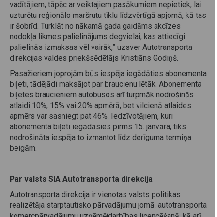
vadītājiem, tāpēc ar veiktajiem pasākumiem nepietiek, lai
uzturētu reģionālo maršrutu tīklu līdzvērtīgā apjomā, kā tas
ir šobrīd. Turklāt no nākamā gada gaidāms akcīzes
nodokļa likmes palielinājums degvielai, kas attiecīgi
palielinās izmaksas vēl vairāk,” uzsver Autotransporta
direkcijas valdes priekšsēdētājs Kristiāns Godiņš.
Pasažieriem joprojām būs iespēja iegādāties abonementa
biļeti, tādējādi maksājot par braucienu lētāk. Abonementa
biļetes braucieniem autobusos arī turpmāk nodrošinās
atlaidi 10%, 15% vai 20% apmērā, bet vilcienā atlaides
apmērs var sasniegt pat 46%. Iedzīvotājiem, kuri
abonementa biļeti iegādāsies pirms 15. janvāra, tiks
nodrošināta iespēja to izmantot līdz derīguma termiņa
beigām.
Par valsts SIA Autotransporta direkcija
Autotransporta direkcija ir vienotas valsts politikas
realizētāja starptautisko pārvadājumu jomā, autotransporta
komercpārvadājumu uzņēmējdarbības licencēšanā, kā arī