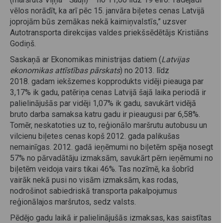
vēlos norādīt, ka arī pēc 15. janvāra biļetes cenas Latvijā
joprojām būs zemākas nekā kaimiņvalstīs,” uzsver
Autotransporta direkcijas valdes priekšsēdētājs Kristiāns
Godiņš.
Saskaņā ar Ekonomikas ministrijas datiem (
Latvijas
ekonomikas attīstības pārskats
) no 2013. līdz
2018. gadam iekšzemes kopprodukts vidēji pieauga par
3,17% ik gadu, patēriņa cenas Latvijā šajā laika periodā ir
palielinājušās par vidēji 1,07% ik gadu, savukārt vidējā
bruto darba samaksa katru gadu ir pieaugusi par 6,58%.
Tomēr, neskatoties uz to, reģionālo maršrutu autobusu un
vilcienu biļetes cenas kopš 2012. gada palikušas
nemainīgas. 2012. gadā ieņēmumi no biļetēm spēja nosegt
57% no pārvadātāju izmaksām, savukārt pērn ieņēmumi no
biļetēm veidoja vairs tikai 46%. Tas nozīmē, ka šobrīd
vairāk nekā pusi no visām izmaksām, kas rodas,
nodrošinot sabiedriskā transporta pakalpojumus
reģionālajos maršrutos, sedz valsts.
Pēdējo gadu laikā ir palielinājušās izmaksas, kas saistītas