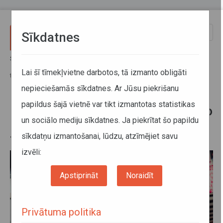
Pārlekt uz galveno saturu
Toggle
Sīkdatnes
naviga
Sākums
Jaunumi
No 15. janvāra mainīsies reģionālo maršrutu autobusu un vilcienu
Lai šī tīmekļvietne darbotos, tā izmanto obligāti
tarifi
nepieciešamās sīkdatnes. Ar Jūsu piekrišanu
papildus šajā vietnē var tikt izmantotas statistikas
No 15. janvāra mainīsies reģionālo
un sociālo mediju sīkdatnes. Ja piekrītat šo papildu
maršrutu autobusu un vilcienu
sīkdatņu izmantošanai, lūdzu, atzīmējiet savu
tarifi
izvēli:
Apstiprināt
Noraidīt
Privātuma politika