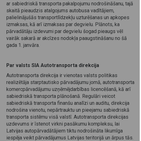
ar sabiedriskā transporta pakalpojumu nodrošināšanu, tajā
skaitā pieaudzis atalgojums autobusa vadītājiem,
palielinājušās transportlīdzekļu uzturēšanas un apkopes
izmaksas, kā arī izmaksas par degvielu. Plānots, ka
pārvadātāju izdevumi par degvielu šogad pieaugs vēl
vairāk sakarā ar akcīzes nodokļa paaugstināšanu no šā
gada 1. janvāra.
Par valsts SIA Autotransporta direkcija
Autotransporta direkcija ir vienotas valsts politikas
realizētāja starptautisko pārvadājumu jomā, autotransporta
komercpārvadājumu uzņēmējdarbības licencēšanā, kā arī
sabiedriskā transporta plānošanā. Regulāri veicot
sabiedriskā transporta finanšu analīzi un auditu, direkcija
nodrošina vienotu, nepārtrauktu un pieejamu sabiedriskā
transporta sistēmu visā valstī. Autotransporta direkcijas
uzdevums ir īstenot virkni pasākumu kompleksu, lai
Latvijas autopārvadātājiem tiktu nodrošināta likumīga
iespēja veikt pārvadājumus Latvijas teritorijā un ārpus tās.