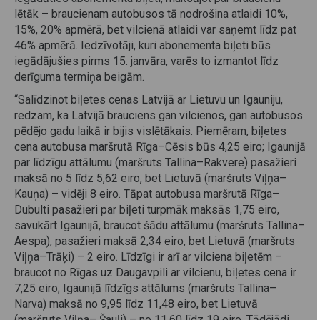
lētāk – braucienam autobusos tā nodrošina atlaidi 10%,
15%, 20% apmērā, bet vilcienā atlaidi var saņemt līdz pat
46% apmērā. Iedzīvotāji, kuri abonementa biļeti būs
iegādājušies pirms 15. janvāra, varēs to izmantot līdz
derīguma termiņa beigām.
“Salīdzinot biļetes cenas Latvijā ar Lietuvu un Igauniju,
redzam, ka Latvijā brauciens gan vilcienos, gan autobusos
pēdējo gadu laikā ir bijis vislētākais. Piemēram, biļetes
cena autobusa maršrutā Rīga–Cēsis būs 4,25 eiro; Igaunijā
par līdzīgu attālumu (maršruts Tallina–Rakvere) pasažieri
maksā no 5 līdz 5,62 eiro, bet Lietuvā (maršruts Viļņa–
Kauņa) – vidēji 8 eiro. Tāpat autobusa maršrutā Rīga–
Dubulti pasažieri par biļeti turpmāk maksās 1,75 eiro,
savukārt Igaunijā, braucot šādu attālumu (maršruts Tallina–
Aespa), pasažieri maksā 2,34 eiro, bet Lietuvā (maršruts
Viļņa–Trāķi) – 2 eiro. Līdzīgi ir arī ar vilciena biļetēm –
braucot no Rīgas uz Daugavpili ar vilcienu, biļetes cena ir
7,25 eiro; Igaunijā līdzīgs attālums (maršruts Tallina–
Narva) maksā no 9,95 līdz 11,48 eiro, bet Lietuvā
(maršruts Viļņa– Šauļi) – no 11,60 līdz 19 eiro. Tādējādi