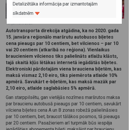
Detalizētāka informācija par izmantotajām
sīkdatnēm
13. janvāris 2020
Autotransporta direkcija atgādina, ka no 2020. gada
15. janvāra reģionālo maršrutu autobusos biļetes
cena pieaugs par 10 centiem, bet vilcienos – par 10
vai 20 centiem (atkarībā no reģiona). Vienlaikus
braucieniem vilcienos tiks palielināts atlaižu klāsts,
tajā skaitā kļūs lētākas internetā iegādātās biļetes.
Elektroniski pārdotajām viena brauciena biļetēm, kas
maksā vismaz 2,10 eiro, tiks piemērota atlaide 10%
apmērā. Savukārt e-biļetēm, kas maksā mazāk par
2,10 eiro, atlaide saglabāsies 5% apmērā.
Gan starppilsētu, gan vietējās nozīmes maršrutos maksa
par braucienu autobusā pieaugs par 10 centiem, savukārt
vilciena biļetes cena A un B zonas robežā palielināsies
par 10 centiem, bet, braucot tālākos posmos, tā pieaugs
par 20 centiem. Pasažieriem arī turpmāk būs iespēja
iegādāties abonementa biļeti, maksājot par braucienu