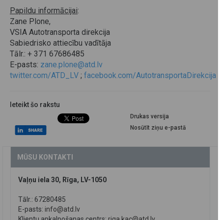
Papildu informācijai
:
Zane Plone,
VSIA Autotransporta direkcija
Sabiedrisko attiecību vadītāja
Tālr.: + 371 67686485
E-pasts:
zane.plone@atd.lv
twitter.com/ATD_LV
;
facebook.com/AutotransportaDirekcija
Ieteikt šo rakstu
Drukas versija
Nosūtīt ziņu e-pastā
MŪSU KONTAKTI
Vaļņu iela 30, Rīga, LV-1050
Tālr.: 67280485
E-pasts:
info@atd.lv
Klientu apkalpošanas centrs:
riga.kac@atd.lv