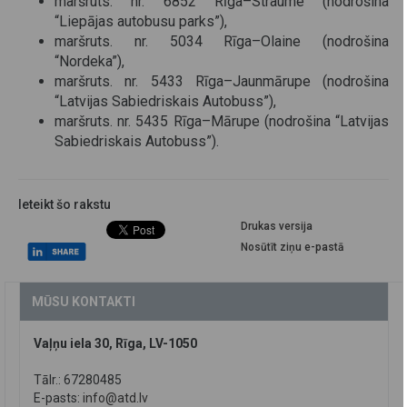
maršruts. nr. 6852 Rīga–Straume (nodrošina
“Liepājas autobusu parks”),
maršruts. nr. 5034 Rīga–Olaine (nodrošina
“Nordeka”),
maršruts. nr. 5433 Rīga–Jaunmārupe (nodrošina
“Latvijas Sabiedriskais Autobuss”),
maršruts. nr. 5435 Rīga–Mārupe (nodrošina “Latvijas
Sabiedriskais Autobuss”).
Ieteikt šo rakstu
Drukas versija
Nosūtīt ziņu e-pastā
MŪSU KONTAKTI
Vaļņu iela 30, Rīga, LV-1050
Tālr.: 67280485
E-pasts:
info@atd.lv