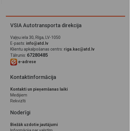
VSIA Autotransporta direkcija
Vaļņu iela 30, Rīga, LV-1050
E-pasts:
info@atd.lv
Klientu apkalpošanas centrs:
riga.kac@atd.lv
67280485
Tālrunis:
e-adrese
Kontaktinformācija
Kontakti un pieņemšanas laiki
Medijiem
Rekvizīti
Noderīgi
Biežāk uzdotie jautājumi
Informācija par valstīm