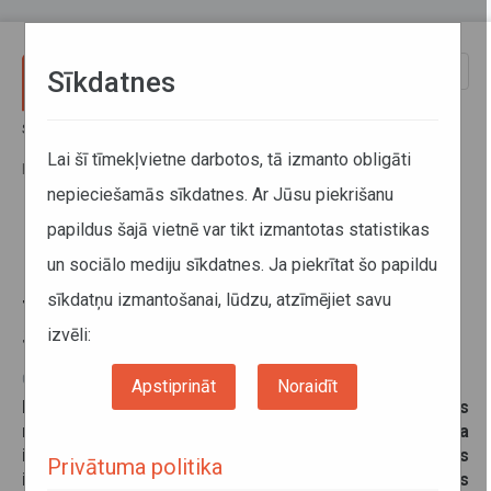
Pārlekt uz galveno saturu
Toggle
Sīkdatnes
naviga
Sākums
Jaunumi
No 14. aprīļa vairākiem Pierīgas reģionālo autobusu maršrutiem tiek
Lai šī tīmekļvietne darbotos, tā izmanto obligāti
pārcelta iekāpšanas pietura Satekles ielā
nepieciešamās sīkdatnes. Ar Jūsu piekrišanu
papildus šajā vietnē var tikt izmantotas statistikas
No 14. aprīļa vairākiem Pierīgas
un sociālo mediju sīkdatnes. Ja piekrītat šo papildu
reģionālo autobusu maršrutiem
sīkdatņu izmantošanai, lūdzu, atzīmējiet savu
tiek pārcelta iekāpšanas pietura
Satekles ielā
izvēli:
09. aprīlis 2025
Apstiprināt
Noraidīt
No pirmdienas, šī gada 14. aprīļa vairākiem Pierīgas
reģionālo autobusu maršrutiem tiek pārcelta
iekāpšanas galapunkta pietura “Rīga (Elizabetes
Privātuma politika
iela)”. Šobrīd tā atrodas pagaidu vietā uz Satekles