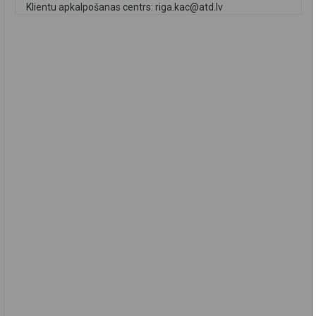
Klientu apkalpošanas centrs:
riga.kac@atd.lv