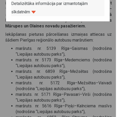
ielas (pretī Neste degvielas uzpildes stacijai), bet
Detalizētāka informācija par izmantotajām
turpmāk būs aptuveni simts metrus tuvāk centram –
sīkdatnēm
starp Elizabetes un Dzirnavu ielām (pie jaunbūvējamā
biznesa centra Satekles ielā). Izmaiņas ir aktuālas
Mārupes un Olaines novadu pasažieriem.
Iekāpšanas pieturas pārcelšanas izmaiņas attiecas uz
šādiem Pierīgas reģionālo autobusu maršrutiem:
maršruts. nr. 5139 Rīga–Gaismas (nodrošina
“Liepājas autobusu parks”),
maršruts. nr. 5173 Rīga–Medemciems (nodrošina
“Liepājas autobusu parks”),
maršruts. nr. 6859 Rīga–Mežsētas (nodrošina
“Liepājas autobusu parks”),
maršruts. nr. 5172 Rīga–Mežsētas–Vaivadi
(nodrošina “Liepājas autobusu parks”),
maršruts. nr. 5171 Rīga–Pavasari–Virši (nodrošina
“Liepājas autobusu parks”),
maršruts. nr. 5616 Rīga–Piņķi–Kalnciema masīvs
(nodrošina “Liepājas autobusu parks”),