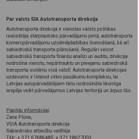
Par valsts SIA Autotransporta direkcija
Autotransporta direkcija ir vienotas valsts politikas
realizētāja starptautisko pārvadājumu jomā, autotransporta
komercpārvadājumu uzņēmējdarbības licencēšanā, kā arī
sabiedriskā transporta plānošanā. Regulāri veicot
sabiedriskā transporta finanšu analīzi un auditu, direkcija
nodrošina vienotu, nepārtrauktu un pieejamu sabiedriskā
transporta sistēmu visā valstī. Autotransporta direkcijas
uzdevums ir īstenot virkni pasākumu kompleksu, lai
Latvijas autopārvadātājiem tiktu nodrošināta likumīga
iespēja veikt pārvadājumus Latvijas teritorijā un ārpus tās.
Papildu informācijai
:
Zane Plone,
VSIA Autotransporta direkcija
Sabiedrisko attiecību vadītāja
Tālr.: + 371 67686485; + 371 28627003