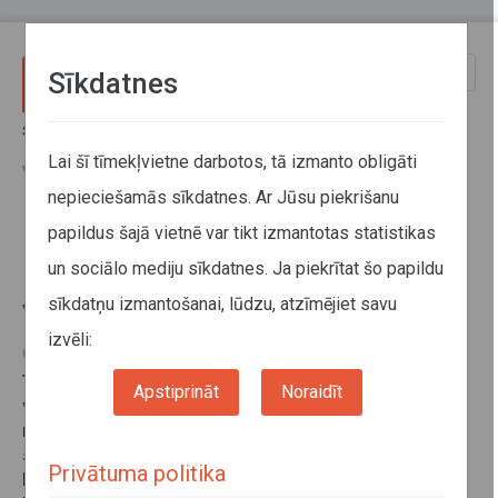
Pārlekt uz galveno saturu
Toggle
Sīkdatnes
naviga
Sākums
Jaunumi
No 10.janvāra vietējās nozīmes maršrutu autobusu tarifi tiks
Lai šī tīmekļvietne darbotos, tā izmanto obligāti
vienādoti bijušajā Ludzas rajonā
nepieciešamās sīkdatnes. Ar Jūsu piekrišanu
papildus šajā vietnē var tikt izmantotas statistikas
No 10.janvāra vietējās nozīmes
un sociālo mediju sīkdatnes. Ja piekrītat šo papildu
maršrutu autobusu tarifi tiks
sīkdatņu izmantošanai, lūdzu, atzīmējiet savu
vienādoti bijušajā Ludzas rajonā
izvēli:
04. janvāris 2017
Turpinot vietējās nozīmes maršrutu autobusu
tarifu
Apstiprināt
Noraidīt
vienādošanu
, no 2017.gada 10.janvāra braukšanas
maksa mainīsies bijušajā Ludzas rajonā, kur
sabiedriskā transporta pakalpojumus nodrošina SIA
Privātuma politika
Ludzas autotransporta uzņēmums. Minimālā