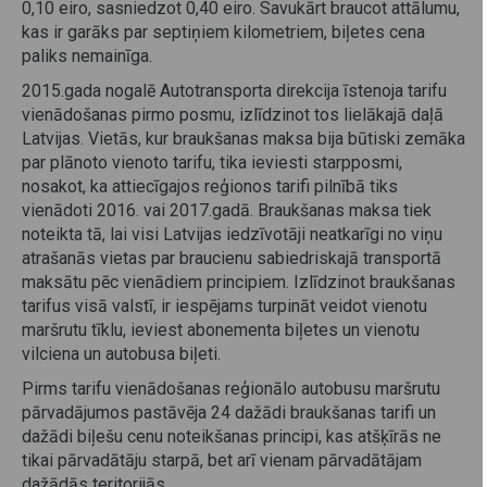
0,10 eiro, sasniedzot 0,40 eiro. Savukārt braucot attālumu,
kas ir garāks par septiņiem kilometriem, biļetes cena
paliks nemainīga.
2015.gada nogalē Autotransporta direkcija īstenoja tarifu
vienādošanas pirmo posmu, izlīdzinot tos lielākajā daļā
Latvijas. Vietās, kur braukšanas maksa bija būtiski zemāka
par plānoto vienoto tarifu, tika ieviesti starpposmi,
nosakot, ka attiecīgajos reģionos tarifi pilnībā tiks
vienādoti 2016. vai 2017.gadā. Braukšanas maksa tiek
noteikta tā, lai visi Latvijas iedzīvotāji neatkarīgi no viņu
atrašanās vietas par braucienu sabiedriskajā transportā
maksātu pēc vienādiem principiem. Izlīdzinot braukšanas
tarifus visā valstī, ir iespējams turpināt veidot vienotu
maršrutu tīklu, ieviest abonementa biļetes un vienotu
vilciena un autobusa biļeti.
Pirms tarifu vienādošanas reģionālo autobusu maršrutu
pārvadājumos pastāvēja 24 dažādi braukšanas tarifi un
dažādi biļešu cenu noteikšanas principi, kas atšķīrās ne
tikai pārvadātāju starpā, bet arī vienam pārvadātājam
dažādās teritorijās.