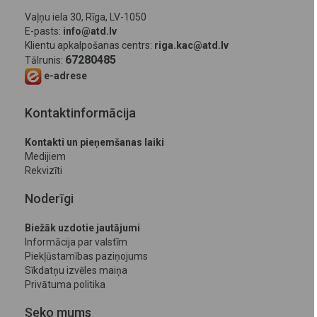
Vaļņu iela 30, Rīga, LV-1050
E-pasts:
info@atd.lv
Klientu apkalpošanas centrs:
riga.kac@atd.lv
67280485
Tālrunis:
e-adrese
Kontaktinformācija
Kontakti un pieņemšanas laiki
Medijiem
Rekvizīti
Noderīgi
Biežāk uzdotie jautājumi
Informācija par valstīm
Piekļūstamības paziņojums
Sīkdatņu izvēles maiņa
Privātuma politika
Seko mums