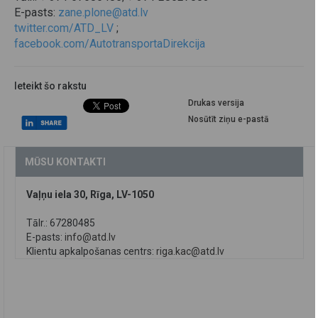
E-pasts:
zane.plone@atd.lv
twitter.com/ATD_LV
;
facebook.com/AutotransportaDirekcija
Ieteikt šo rakstu
Drukas versija
Nosūtīt ziņu e-pastā
MŪSU KONTAKTI
Vaļņu iela 30, Rīga, LV-1050
Tālr.: 67280485
E-pasts:
info@atd.lv
Klientu apkalpošanas centrs:
riga.kac@atd.lv