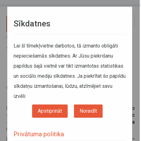
Pārlekt uz galveno saturu
Toggle
Sīkdatnes
naviga
Sākums
Jaunumi
No 1. septembra izmaiņas divos reģionālo autobusu maršrutos
Lai šī tīmekļvietne darbotos, tā izmanto obligāti
Ogres novadā
nepieciešamās sīkdatnes. Ar Jūsu piekrišanu
papildus šajā vietnē var tikt izmantotas statistikas
No 1. septembra izmaiņas divos
un sociālo mediju sīkdatnes. Ja piekrītat šo papildu
reģionālo autobusu maršrutos
sīkdatņu izmantošanai, lūdzu, atzīmējiet savu
Ogres novadā
izvēli:
26. augusts 2025
No šī gada 1. septembra būs izmaiņas divos reģionālo
Apstiprināt
Noraidīt
autobusu maršrutos Ogres novadā, lai skolēniem pēc
stundām Ogresgala pamatskolā būtu ērtāka
nokļūšana mājās Ogrē.
Privātuma politika
Reģionālās nozīmes maršrutā nr. 6091 Jaunogre–