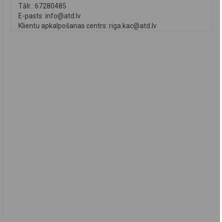
Tālr.: 67280485
E-pasts:
info@atd.lv
Klientu apkalpošanas centrs:
riga.kac@atd.lv