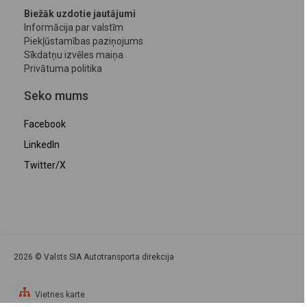
Biežāk uzdotie jautājumi
Informācija par valstīm
Piekļūstamības paziņojums
Sīkdatņu izvēles maiņa
Privātuma politika
Seko mums
Facebook
LinkedIn
Twitter/X
2026 © Valsts SIA Autotransporta direkcija
Vietnes karte