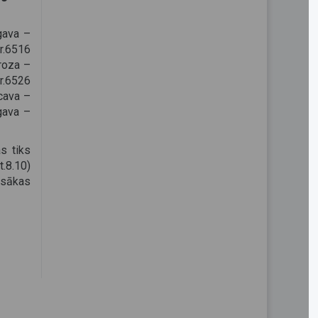
lgava –
r.6516
roza –
r.6526
cava –
gava –
s tiks
t.8.10)
 sākas