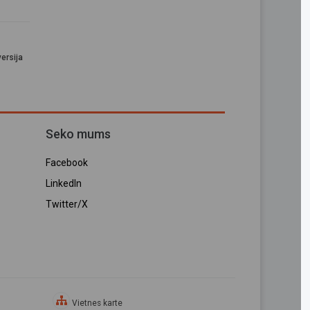
ersija
Seko mums
Facebook
LinkedIn
Twitter/X
Vietnes karte