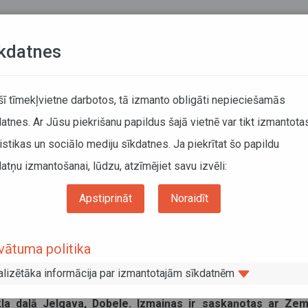
Teksta versija
L
kdatnes
KUSTĪBAS SARAKSTI
 šī tīmekļvietne darbotos, tā izmanto obligāti nepieciešamās
atnes. Ar Jūsu piekrišanu papildus šajā vietnē var tikt izmantota
DĀTĀJIEM
SABIEDRISKAIS TRANSPORTS
PAR MUM
istikas un sociālo mediju sīkdatnes. Ja piekrītat šo papildu
atņu izmantošanai, lūdzu, atzīmējiet savu izvēli:
os autobusu reisos reģionālo autobusu maršrutu tīkla daļā Jelgava, Dobele
Apstiprināt
Noraidīt
vairākos autobusu reisos reģionālo
aļā Jelgava, Dobele
vātuma politika
alizētāka informācija par izmantotajām sīkdatnēm
teikumus, no šī gada 1. jūnija būs izmaiņas vairākos au
kla daļā Jelgava, Dobele. Izmaiņas ir saskaņotas ar Ze