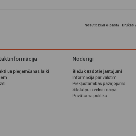
Nosūtīt ziņu e-pastā
Drukas v
aktinformācija
Noderīgi
kti un pieņemšanas laiki
Biežāk uzdotie jautājumi
jiem
Informācija par valstīm
īti
Piekļūstamības paziņojums
Sīkdatņu izvēles maiņa
Privātuma politika