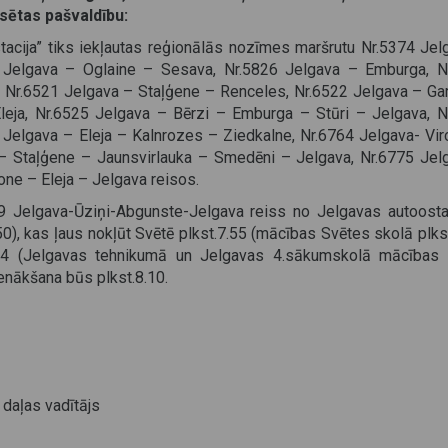
sētas pašvaldību:
 stacija” tiks iekļautas reģionālās nozīmes maršrutu Nr.5374 Je
2 Jelgava – Oglaine – Sesava, Nr.5826 Jelgava – Emburga, N
 Nr.6521 Jelgava – Staļģene – Renceles, Nr.6522 Jelgava – Ga
leja, Nr.6525 Jelgava – Bērzi – Emburga – Stūri – Jelgava, N
1 Jelgava – Eleja – Kalnrozes – Ziedkalne, Nr.6764 Jelgava- Vir
 – Staļģene – Jaunsvirlauka – Smedēni – Jelgava, Nr.6775 Jel
one – Eleja – Jelgava reisos.
 Jelgava-Ūziņi-Abgunste-Jelgava reiss no Jelgavas autoosta
50), kas ļaus nokļūt Svētē plkst.7.55 (mācības Svētes skolā plks
8.04 (Jelgavas tehnikumā un Jelgavas 4.sākumskolā mācības
ienākšana būs plkst.8.10.
 daļas vadītājs