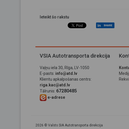
Ieteikt šo rakstu
VSIA Autotransporta direkcija
Kont
Vaļņu iela 30, Rīga, LV-1050
Konta
E-pasts:
info@atd.lv
Medi
Klientu apkalpošanas centrs:
Rekviz
riga.kac@atd.lv
67280485
Tālrunis:
e-adrese
2026 © Valsts SIA Autotransporta direkcija