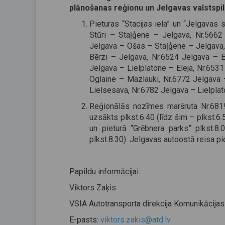
plānošanas reģionu un Jelgavas valstspil
Pieturas “Stacijas iela” un “Jelgavas
Stūri – Staļģene – Jelgava, Nr.566
Jelgava – Ošas – Staļģene – Jelgava,
Bērzi – Jelgava, Nr.6524 Jelgava – E
Jelgava – Lielplatone – Eleja, Nr.653
Oglaine – Mazlauki, Nr.6772 Jelgava
Lielsesava, Nr.6782 Jelgava – Lielplat
Reģionālās nozīmes maršruta Nr.6819
uzsākts plkst.6.40 (līdz šim – plkst.6.
un pieturā “Grēbnera parks” plkst.
plkst.8.30). Jelgavas autoostā reisa p
Papildu informācijai
:
Viktors Zaķis
VSIA Autotransporta direkcija Komunikācijas
E-pasts:
viktors.zakis@atd.lv