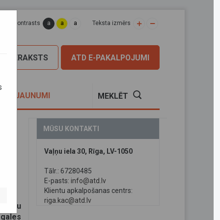
a
a
a
apas kontrasts
Teksta izmērs
PIERAKSTS
ATD E-PAKALPOJUMI
s
S
JAUNUMI
MEKLĒT
MŪSU KONTAKTI
Vaļņu iela 30, Rīga, LV-1050
Tālr.: 67280485
E-pasts:
info@atd.lv
Klientu apkalpošanas centrs:
riga.kac@atd.lv
tobusu
mgales