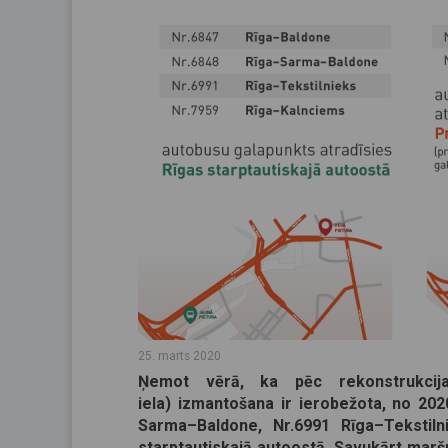
25. marts 2020
Ņemot vērā, ka pēc rekonstrukcija
iela) izmantošana ir ierobežota, no 2020
Sarma–Baldone, Nr.6991 Rīga–Tekstiln
starptautiskajā autoostā. Savukārt marš