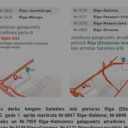
s darbu beigām Satekles ielā pieturas Rīga (Eliz
. gada 1. aprīļa
maršruta Nr.6847 Rīga–Baldone, Nr.6848
ieks un Nr.7959 Rīga–Kalnciems galapunkts atradīsies
ruta Nr.5139 Rīga–Gaismas, Nr.5171 Rīga–Pavasari–Virši, N