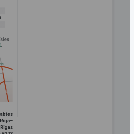
abtes
 Rīga–
 Rīgas
r.5173