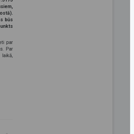
usiem,
ostā).
as būs
punkts
ti par
ts. Par
laikā,