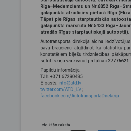
Rīga–Medemciems un Nr.6852 Rīga–Straum
galapunkts atradīsies pieturā Rīga (Eliza
Tāpat pie Rīgas starptautiskās autoostas
galapunkts maršruta Nr.5433 Rīga–Jaun
atradās Rīgas starptautiskajā autoostā).
Autotransporta direkcija aicina iedzīvotāj
savu braucienu, atgādinot, ka statistiku pa
konstatētiem biļešu tirdzniecības pārkāpum
sūtot īsziņu vai zvanot pa tālruni
27776621
.
Papildu informācija
:
Tālr. +371 67280485
E-pasts:
info@atd.lv
twitter.com/ATD_LV
;
facebook.com/AutotransportaDirekcija
Ieteikt šo rakstu