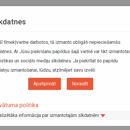
Teksta versija
L
kdatnes
KUSTĪBAS SARAKSTI
 šī tīmekļvietne darbotos, tā izmanto obligāti nepieciešamās
atnes. Ar Jūsu piekrišanu papildus šajā vietnē var tikt izmantota
DĀTĀJIEM
SABIEDRISKAIS TRANSPORTS
PAR MUM
istikas un sociālo mediju sīkdatnes. Ja piekrītat šo papildu
atņu izmantošanai, lūdzu, atzīmējiet savu izvēli:
aršrutos autobusiem būs cits galapunkts
Apstiprināt
Noraidīt
īgas maršrutos autobusiem būs cits
vātuma politika
alizētāka informācija par izmantotajām sīkdatnēm