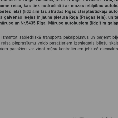
e reisu, kas tiek nodrošināti ar mazas ietilpības autob
betes iela) (līdz šim tas atradās Rīgas starptautiskajā auto
 galvenās ieejas ir jauna pietura Rīga (Prāgas iela), un t
mārupe un Nr.5435 Rīga–Mārupe autobusiem (līdz šim gala
us izmantot sabiedriskā transporta pakalpojumus un paņemt biļe
r reisa pieprasījumu veido pasažieriem izsniegtais biļešu skai
iem pasažieri var ziņot mūsu kontrolieriem jebkurā diennakts 