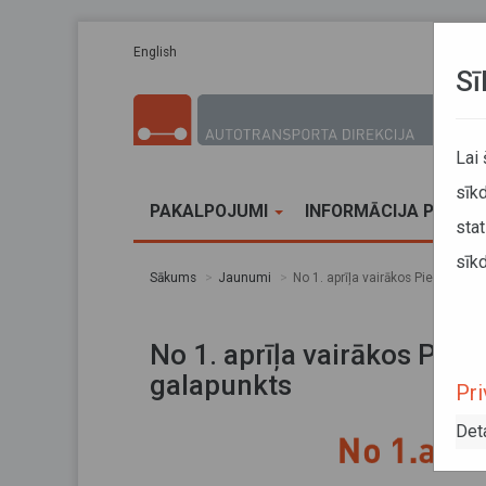
Pārlekt uz galveno saturu
English
Sī
Lai
sīkd
PAKALPOJUMI
INFORMĀCIJA PĀRVA
stat
sīkd
Sākums
Jaunumi
No 1. aprīļa vairākos Pierīgas m
No 1. aprīļa vairākos Pier
galapunkts
Pri
Det