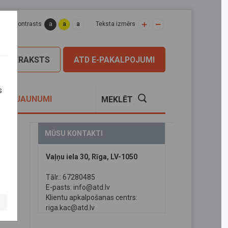
a
a
a
apas kontrasts
Teksta izmērs
PIERAKSTS
ATD E-PAKALPOJUMI
s
S
JAUNUMI
MEKLĒT
MŪSU KONTAKTI
Vaļņu iela 30, Rīga, LV-1050
Tālr.: 67280485
E-pasts:
info@atd.lv
Klientu apkalpošanas centrs:
riga.kac@atd.lv