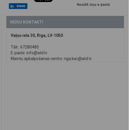
Nosūtīt ziņu e-pastā
MŪSU KONTAKTI
Vaļņu iela 30, Rīga, LV-1050
Tālr.: 67280485
E-pasts:
info@atd.lv
Klientu apkalpošanas centrs:
riga.kac@atd.lv