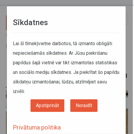
Pārlekt uz galveno saturu
Toggle
Sīkdatnes
naviga
Sākums
Jaunumi
Moldovas delegācija iepazīstas ar Latvijas pieredzi autopārvadājumu
Lai šī tīmekļvietne darbotos, tā izmanto obligāti
jomā
nepieciešamās sīkdatnes. Ar Jūsu piekrišanu
papildus šajā vietnē var tikt izmantotas statistikas
Moldovas delegācija iepazīstas ar
un sociālo mediju sīkdatnes. Ja piekrītat šo papildu
Latvijas pieredzi autopārvadājumu
sīkdatņu izmantošanai, lūdzu, atzīmējiet savu
jomā
izvēli:
Apstiprināt
Noraidīt
Privātuma politika