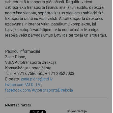
sabiedriskā transporta plānošanā. Regulāri veicot
sabiedriskā transporta finanšu analīzi un auditu, direkcija
nodrošina vienotu, nepārtrauktu un pieejamu sabiedriskā
transporta sistēmu visā valstī. Autotransporta direkcijas
uzdevums ir īstenot virkni pasākumu kompleksu, lai
Latvijas autopārvadātājiem tiktu nodrošināta likumīga
iespēja veikt pārvadājumus Latvijas teritorijā un ārpus tās.
Papildu informācijai
:
Zane Plone,
VSIA Autotransporta direkcija
Komunikācijas speciāliste
Tālr.: + 371 67686485; + 371 28627003
E-pasts:
zane.plone@atd.lv
twitter.com/ATD_LV
;
facebook.com/AutotransportaDirekcija
Ieteikt šo rakstu
Drukas versija