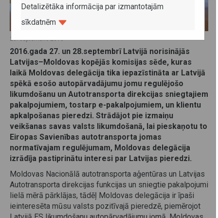
Detalizētāka informācija par izmantotajām
sīkdatnēm
28. septembris 2016
2016.gada 27. un 28.septembrī Latvijā norisinājās
Latvijas–Moldovas kopējās komisijas sēde, kuras
laikā Moldovas delegācija tika iepazīstināta ar Latvijā
spēkā esošo autopārvadājumu jomu regulējošo
likumdošanu un Autotransporta direkcijas sniegtajiem
pakalpojumiem, tostarp e-pakalpojumiem, un klientu
apkalpošanas pieredzi. Strādājot pie izmaiņu
veikšanas savas valsts likumdošanā, lai pieskaņotu to
Eiropas Savienības autotransporta jomas
normatīvajam regulējumam, Moldovas delegācija
izrādīja pastiprinātu interesi par Latvijas pieredzi.
Moldovas Nacionālā autotransporta aģentūras un Latvijas
Autotransporta direkcijas funkcijas un sniegtie pakalpojumi
lielā mērā pārklājas, tādēļ Moldovas delegācija ir īpaši
ieinteresēta mūsu valsts pozitīvajā pieredzē, piemērojot
Latvijā ES likumdošanu autopārvadājumu jomā. Moldovas