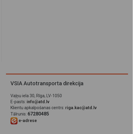
VSIA Autotransporta direkcija
Vaļņu iela 30, Rīga, LV-1050
E-pasts:
info@atd.lv
Klientu apkalpošanas centrs:
riga.kac@atd.lv
67280485
Tālrunis:
e-adrese