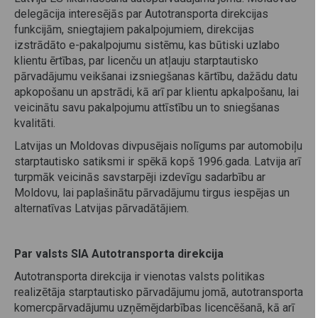
delegācija interesējās par Autotransporta direkcijas
funkcijām, sniegtajiem pakalpojumiem, direkcijas
izstrādāto e-pakalpojumu sistēmu, kas būtiski uzlabo
klientu ērtības, par licenču un atļauju starptautisko
pārvadājumu veikšanai izsniegšanas kārtību, dažādu datu
apkopošanu un apstrādi, kā arī par klientu apkalpošanu, lai
veicinātu savu pakalpojumu attīstību un to sniegšanas
kvalitāti.
Latvijas un Moldovas divpusējais nolīgums par automobiļu
starptautisko satiksmi ir spēkā kopš 1996.gada. Latvija arī
turpmāk veicinās savstarpēji izdevīgu sadarbību ar
Moldovu, lai paplašinātu pārvadājumu tirgus iespējas un
alternatīvas Latvijas pārvadātājiem.
Par valsts SIA Autotransporta direkcija
Autotransporta direkcija ir vienotas valsts politikas
realizētāja starptautisko pārvadājumu jomā, autotransporta
komercpārvadājumu uzņēmējdarbības licencēšanā, kā arī